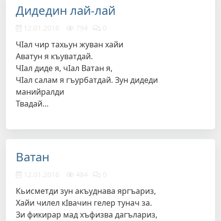
Дидедин лай-лай
12.01.2016
794
0
ЧIал чир тахьун жуван хайи
Аватун я къуватдай.
ЧIал диде я, чIал Ватан я,
ЧIал салам я гъурбатдай. Зун дидеди
манийралди
Твадай…
Ватан
12.01.2016
484
0
Кьисметди зун акъуднава яргъариз,
Хайи чилел кIвачин гелер тунач за.
Зи фикирар мад хъфизва дагълариз,