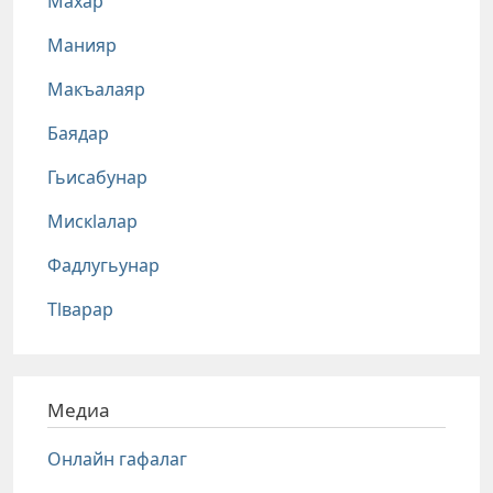
Махар
Манияр
Макъалаяр
Баядар
Гьисабунар
Мискlалар
Фадлугьунар
Тlварар
Медиа
Онлайн гафалаг