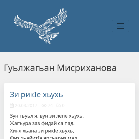
Перейти к основному содержанию
Гуьлжагьан Мисриханова
Зи рикIе хьухь
20.03.2017
74
0
Зун гьуьл я, вун зи лепе хьухь,
Жагъура заз фидай са пад.
Хиял хьана зи рикIе хьухь,
Физ хьайитIа яргъариз мад.