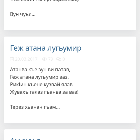
Вун чуьл…
Геж атана лугьумир
20.03.2017
79
0
Атанва къе зун ви патав,
Геж атана лугьумир заз.
РикIин къене кузвай ялав
Жувахъ галаз гъанва за ваз!
Терез хьанач гъам…