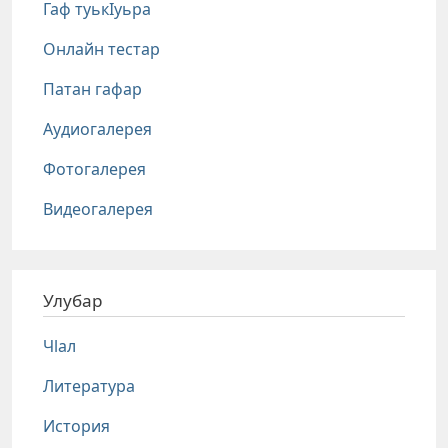
Гаф туькIуьра
Онлайн тестар
Патан гафар
Аудиогалерея
Фотогалерея
Видеогалерея
Улубар
Чlал
Литература
История