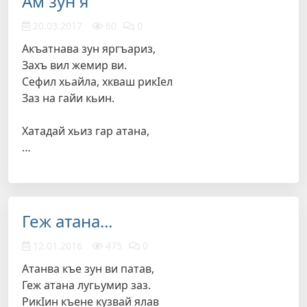
Ам зун я
20.03.2017
60
0
Акъатнава зун яргъариз,
Захъ вил жемир ви.
Сефил хьайла, хкваш рикIел
Заз на гайи кьин.
Хатадай хьиз гар атана,
…
Геж атана...
12.01.2016
475
0
Атанва къе зун ви патав,
Геж атана лугьумир заз.
РикIин къене кузвай ялав