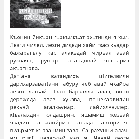
Къенин йикъан гьакъикъат ахьтинди я хьи,
Лезги чилел, лезги дидеди хайи гзаф кьадар
бажарагълу, кар алакьдай, чирвал авай
рухваяр, рушар ватандивай яргъариз
акъатнава.
ДатIана ватандихъ цIигелвили
дарихарзаватIани, абуру чеб авай чкайра
лезги лагьай тIвар баркалла алаз, вини
дережеда аваз хуьзва, пешекарвилин
рекьяй агалкьунар, лайихлувилер,
кIвалахдин юлдашрин, яшамиш жезвай
чкадин агьалийрин арада авторитет,
гьуьрмет къазанмишзава. Са рахунни алач,
им рикI шадардай кар я. Чавай лезги