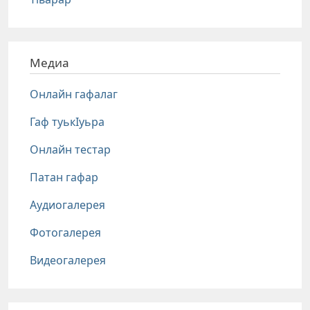
Медиа
Онлайн гафалаг
Гаф туькIуьра
Онлайн тестар
Патан гафар
Аудиогалерея
Фотогалерея
Видеогалерея