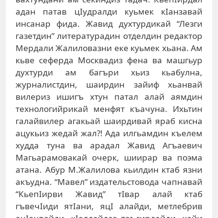
адан патав цIудралди куьмек кIанзавай
инсанар фида. Жавид духтурдикай “Лезги
газетдин” литературадин отделдин редактор
Мердали Жалиловазни еке куьмек хьана. Ам
кьве сеферда Москвадиз фена ва машгьур
духтурди ам багъри хьиз кьабулна,
журналистдин, шаирдин зайиф хьанвай
вилериз ишигъ хтун патал алай аямдин
технологийрикай менфят къачуна. Ихьтин
галайвилер агакьай шаирдивай яраб кисна
ацукьиз жедай жал?! Ада илгьамдин къелем
худда туна ва арадал Жавид Агъаевич
Магьарамовакай очерк, шиирар ва поэма
атана. Абур М.Жалилова кьилдин ктаб язни
акъудна. “Мавел” издательстовода чапнавай
“КьепIирви Жавид” тIвар алай ктаб
гъвечIиди ятIани, яцI алайди, метлебрив