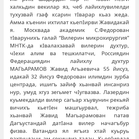
халкьдин векилар яз, чеб лайихлувилелди
тухузвай гзаф ксарин тIварар кьаз жеда.
Амма къенин ихтилат кьепIирви Жавидакай
я. Москвада академик С.Федорован
тIварунихъ галай “Вилерин микрохирургия”
МНТК-да кIвалахзавай вилерин духтур,
чIехи алим ва тешкилатчи, Россиядин
Федерациядин лайихлу духтур
МАГЬАРАМОВ Жавид Агъаевича 55 йисуз,
идакай 32 йисуз Федорован илимдин зурба
центрада, ишигъ зайиф хьанвай инсанриз
нур, умуд хгуз зегьмет чIугвазва. Лазердин
куьмекдалди вилер сагъар хъувунин рекьяй
вичихъ кьетIен машгьурвал, тежриба
хьанвай Жавид Магьарамован патав
Дагъустандай датIана вилер начагъбур
физва. Ватандиз ял ягъиз хтай куьруь
вахтундани ам секиндиз тадач. КьепIирдал