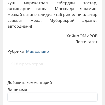
хуш мярекатрал эзбердай тостар,
алхишарни ганва. Москвада яшамиш
жезвай ватанэгьлидиз ктаб рикIелни алачир
савкьат жеда. Мубаракрай адазни,
автордизни!
Хийир ЭМИРОВ
Лезги газет
Рубрика
Макъалаяр
518 просмотров
Добавить комментарий
Ваше имя