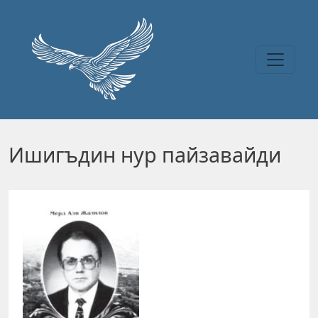
Перейти к основному содержанию
Ишигъдин нур пайзавайди