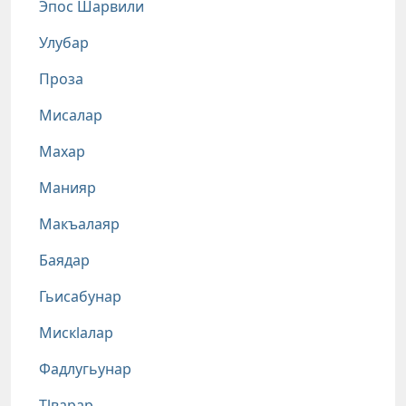
Эпос Шарвили
Улубар
Проза
Мисалар
Махар
Манияр
Макъалаяр
Баядар
Гьисабунар
Мискlалар
Фадлугьунар
Тlварар