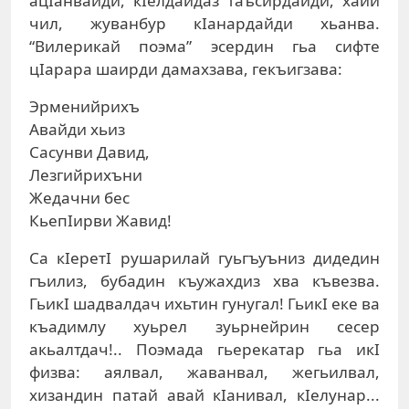
ацIанвайди, кIелдайдаз таъсирдайди, хайи
чил, жуванбур кIанардайди хьанва.
“Вилерикай поэма” эсердин гьа сифте
цIарара шаирди дамахзава, гекъигзава:
Эрменийрихъ
Авайди хьиз
Сасунви Давид,
Лезгийрихъни
Жедачни бес
КьепIирви Жавид!
Са кIеретI рушарилай гуьгъуъниз дидедин
гъилиз, бубадин къужахдиз хва къвезва.
ГьикI шадвалдач ихьтин гунугал! ГьикI еке ва
къадимлу хуьрел зуьрнейрин сесер
акьалтдач!.. Поэмада гьерекатар гьа икI
физва: аялвал, жаванвал, жегьилвал,
хизандин патай авай кIанивал, кIелунар...