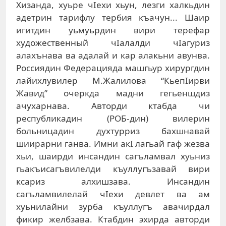
Хизанда, хуьре чIехи хьун, лезги халкьдин
адетрин тарифлу тербия къачун... Шаир
игитдин уьмуьрдин вири терефар
художественный чIалалди чIагуриз
алахънава ва адалай и кар алакьни авунва.
Россиядин Федерацияда машгьур хирургдин
лайихлувилер М.Жалилова “КьепIирви
Жавид” очеркда мадни гегьеншдиз
ачухарнава. Авторди ктабда чи
республикадин (РОБ-дин) вилерин
больницадин духтурриз бахшнавай
шиирарни ганва. Имни акI лагьай гаф жезва
хьи, шаирди инсандин сагъламвал хуьниз
гьакъисагъвилелди къуллугъзавай вири
ксариз алхишзава. Инсандин
сагъламвилелай чIехи девлет ва ам
хуьнилайни зурба къуллугъ авачирдал
фикир желбзава. Ктабдин эхирда авторди