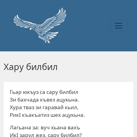
Перейти к основному содержанию
Хару билбил
Гьар юкъуз са сару билбил
Зи бахчада къвез ацукьна.
Хура тваз зи гаравай кьил,
РикI къакъатиз шех ацукьна.
Лагьана за: вуч хьана вахъ
ИкI зарул жез, сару билбил?