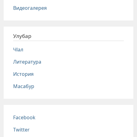
Видеогалерея
Улубар
Чlал
Литература
История
Масабур
Соц сети
Facebook
Twitter