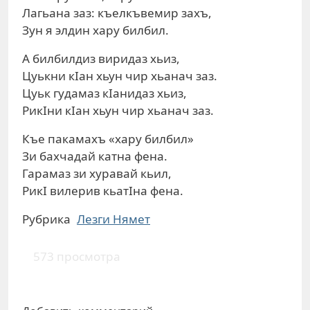
Лагьана заз: къелкъвемир захъ,
Зун я элдин хару билбил.
А билбилдиз виридаз хьиз,
Цуькни кIан хьун чир хьанач заз.
Цуьк гудамаз кIанидаз хьиз,
РикIни кIан хьун чир хьанач заз.
Къе пакамахъ «хару билбил»
Зи бахчадай катна фена.
Гарамаз зи хуравай кьил,
РикI вилерив кьатIна фена.
Рубрика
Лезги Нямет
573 просмотра