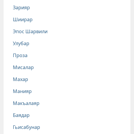
Зарияр
Шиирар
Эпос Шарвили
Улубар
Проза
Мисалар
Махар
Манияр
Макъалаяр
Баядар
Гьисабунар