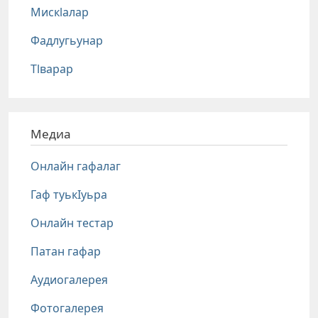
Мискlалар
Фадлугьунар
Тlварар
Медиа
Онлайн гафалаг
Гаф туькIуьра
Онлайн тестар
Патан гафар
Аудиогалерея
Фотогалерея