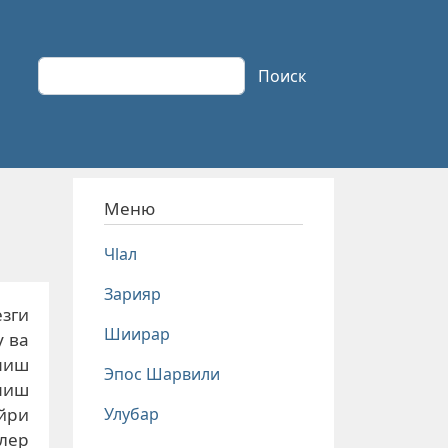
Поиск
Поиск
Меню
Чlал
Зарияр
зги
Шиирар
у ва
миш
Эпос Шарвили
миш
Улубар
йри
лер