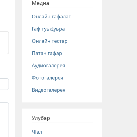
Медиа
Онлайн гафалаг
Гаф туькIуьра
Онлайн тестар
Патан гафар
Аудиогалерея
Фотогалерея
Видеогалерея
Улубар
Чlал