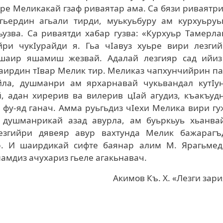
ьре Меликакай гзаф риваятар ама. Са бязи риваятр
гьердин агьали тирди, муькуьбуру ам курхуьруь
ьузва. Са риваятди хабар гузва: «Курхуьр Тамерл
йри чукIурайди я. Гьа чIавуз хуьре вири лезгий
шаир яшамиш жезвай. Адалай лезгияр сад ийиз
Шаирдин тIвар Мелик тир. Меликаз чапхунчийрин п
йла, душманри ам ярхарнавай чукьвандал кутIун
й, адан хирерив ва вилерив цIай агудиз, къакъуд
 фу-яд ганач. Амма руьгьдиз чIехи Мелика вири г
 душманрикай азад авурла, ам буьркьуь хьанвай.
езгийри дявеяр авур вахтунда Мелик бажарагъ
р. И шаирдикай сифте баянар алим М. Ярагьмед
амдиз ачухариз гьеле агакьнавач.
Акимов Къ. Х. «Лезги зар