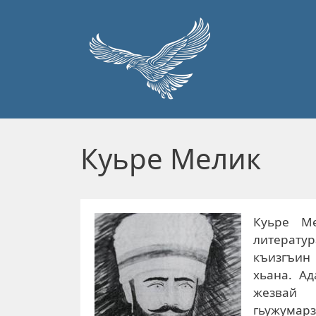
Перейти к основному содержанию
Куьре Мелик
Куьре М
литератур
къизгъин
хьана. А
жезвай 
гьужумар