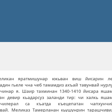
еликан яратмишунар юкьван виш йисарин ле
адин гьеле чна чеб тамамдиз ахъай тавунвай нурл
 чинар я. Шаир тахминан 1340-1410 йисара яша
дан девир кьадарсуз заланди тир: чи халкь яша
чилерал са къатда къецепатан чапхунчи
звай. Меликаз Тамерланан кьушунрин тарашчиви