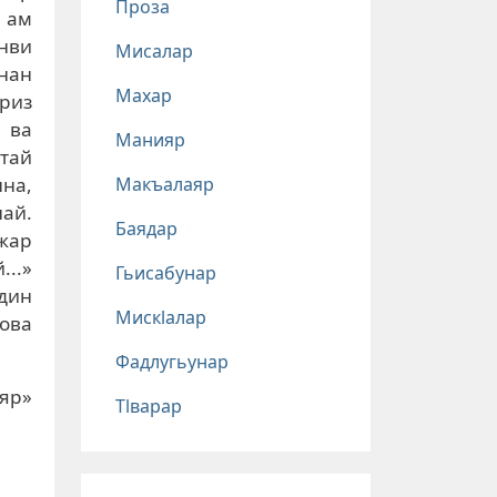
Проза
и ам
нви
Мисалар
анан
Махар
риз
 ва
Манияр
атай
Макъалаяр
на,
най.
Баядар
ужар
..»
Гьисабунар
дин
Мискlалар
ова
Фадлугьунар
ияр»
Тlварар