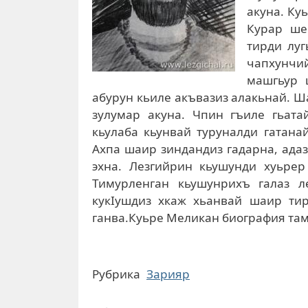
акуна. Ку
Курар ше
тирди луг
чапхунчи
машгьур 
абурун кьиле акъвазиз алакьнай. 
зулумар акуна. Чпин гъиле гьата
кьулаба кьунвай туруналди гатана
Ахпа шаир зиндандиз гадарна, адаз
эхна. Лезгийрин кьушунди хуьрер
Тимурленган кьушунрихъ галаз л
кукIушдиз хкаж хьанвай шаир ти
ганва.Куьре Меликан биография там
Рубрика
Зарияр