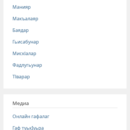
Манияр
Макъалаяр
Баядар
Гьисабунар
Мискlалар
Фадлугьунар
Тlварар
Медиа
Онлайн гафалаг
Гаф туькIуьра