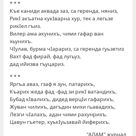
* * *
Къе каниди аквада заз, са геренда, няниз,
РикI акъатна кукIварна хур, тек а легьзе
рикIел гъиз.
Вилер ама акунихъ, чими гафар ван
хьунихъ.
ЧIулав, бурма чIарариз, са геренда гуьзетиз
Вахт фад фирай, фад лугьуз,
дад ийизва гъуцариз.
* * *
Яргъа аваз, гзаф я зун, патарихъ,
Къарих жеда фад -фад зи рикI ватандихъ,
Бубад кIвалихъ, дидед верцIи гафарихъ,
Жуван чилихъ, дагъдин михи гьавадихъ,
Лезги чIалахъ, адан чими рахунрихъ.
Цавун гъетер, куькIуьзавай йиферихъ.
"АЛАМ" журнал