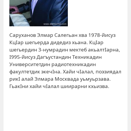
Саруханов Элмар Салегьан хва 1978-йисуз
КцIар шегьерда дидедиз хьана. КцIар
шегьердин 3-нумрадин мектеб акьалтIарна,
I995-йисуз Дагъустандин Техникадин
Университетдин радиотехникадин
факултетдик экечIна. Хайи чIалал, поэзиядал
рикI алай Элмара Москвада уьмуьрзава.
ГьакIни хайи чIалал шиирарни кхьизва.