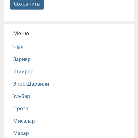
Сохранить
Меню
Чlал
Зарияр
Шиирар
Эпос Шарвили
Улубар
Проза
Мисалар
Махар