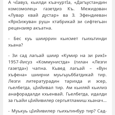
А чIавуз, кьилди къачуртIа, «Дагъустандин
комсомолец» газетдиз Къ. Межидован
«Лувар квай дустар» ва З. Эфендиеван
«ЯркIижуван руш» ктабрикай зи сифтегьан
рецензияр акъатна.
- Бес куь шииррин кьисмет гьихьтинди
хьана?
- Зи сад лагьай шиир «Кумир на зи рикI»
1957-йисуз «Коммунистда» (гилан «Лезги
газетда») чапна. Кьвед лагьай – «Вун
хъфена» шиирни муьгьуьббатдикай тир.
Лезги литературадин тарихда и эсер,
гьелбетда, цIийивал тир. Ам кьиляй кьилиз
анафорадалди кхьенвай. Гьелбетда, идалди
за гъайи цIийивилер сергьятламиш хьанач…
- Муькуь цIийивилер гьихьтинбур тир? Сад-