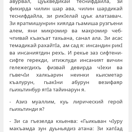
авурвал, цуькведикай теснифдайла, зи
фикирда чилин шар ава, чилин шардикай
теснифдайла, зи рикIелай цуьк алатзавач.
Зи яратмишунрин хиялда гьамиша рузгъени
алем, яни микромир ва макромир чеб-
чпивай къакъат тахьана, санал ала. Зи асас
темадикай рахайтIа, ам сад я: инсандин рикI
ва инсаниятдин рехъ. И рекье заз сифтени-
сифте герекди, итижлуди инсаният вичин
гележегдихъ физвай девирда чIехи ва
гъвечIи халкьарин неинки кьисметар
къалурун, гьакIни абурун везифаяр
гьихьтинбур ятIа тайинарун я.
- Азиз муаллим, куь лирический герой
гьихьтинди я?
- Зи са гъезелда кхьенва: «Гьикьван чIуру
макъамда зун дуьньядиз атана: Зи хапIад