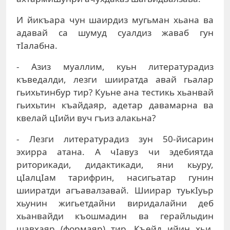
И йикъара чун шаирдиз мугьман хьана ва
адавай са шумуд суалдиз жаваб гун
тIалабна.
- Азиз муаллим, куьн литературадиз
къведалди, лезги шииратда авай гьалар
гьихьтинбур тир? Куьне ана тестикь хьанвай
гьихьтин къайдаяр, адетар давамарна ва
квелай цIийи вуч гъиз алакьна?
- Лезги литературадиз зун 50-йисарин
эхирра атана. А чIавуз чи эдебиятда
риторикади, дидактикади, яни кьуру,
цIалцIам тарифрин, насигьатар гунин
шииратди агъавалзавай. Шиирар туькIуьр
хьунин жигьетдайни виридалайни деб
хьанвайди къошмадин ва герайлыдин
шавхаяр (формаяр) тир. Къейд ийин хьи,