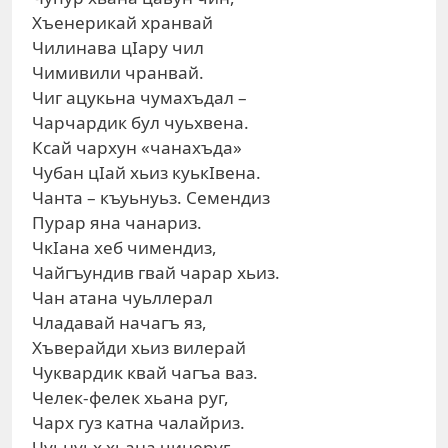
Хъенерикай хранвай
Чилинава цIару чил
Чимивили чранвай.
Чиг ацукьна чумахъдал –
Чарчардик бул чуьхвена.
Ксай чархун «чанахъда»
Чубан цIай хьиз куькIвена.
Чанта – къуьнуьз. Семендиз
Пурар яна чанариз.
ЧкIана хеб чимендиз,
Чайгъундив гвай чарар хьиз.
Чан атана чуьллерал
Чладавай начагъ яз,
Хъверайди хьиз вилерай
Чуквардик квай чагъа ваз.
Челек-фелек хьана руг,
Чарх гуз катна чалайриз.
Чуьнуьх хьана чинеруг,