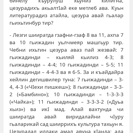
бинелу къурулуш хьуниз килигна,
цезурадихъ акьалтIай еке метлеб ава. Куьн
литературадиз атайла, цезура авай гьалар
гьихьтинбур тир?
- Лезги шииратда гзафни-гзаф 8 ва 11, ахпа 7
ва 10 гьижадин уьлчмеяр машгьур тир.
Чебни ихьтин цезура аваз пай жезвай: 7
гьижадинди – кьиляй кьилиз 4-3; 8
гьижадинди – 4-4; 10 гьижадинди – 5-5; 11
гьижадинди – 4-4-3 ва я 6-5. За и къайдайра
хейлин дегишвилер туна: 7 гьижадинди – 3-
4, 4-3 («ЧIехи пишкеш»); 8 гьижадинди – 3-3-
2 («Бамбино»); 10 гьижадинди – 1-3-3-3
(«Чайка»); 11 гьижадинди – 3-3-3-2 («Дуьа
хьиз») ва икI мад. Алай вахтунда чи
шииратда авай виридалайни чIуру
гьаларикай сад шииррихъ культура тахьун я.
Цезурадал иллаки амал авуна кIанда; ада