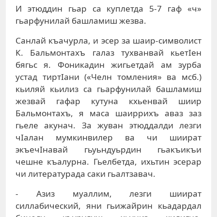
И этюддин гьар са куплетда 5-7 гаф «ч»
гьарфунилай башламиш жезва.
Санлай къачурла, и эсер за шаир-символист
К. Бальмонтахъ галаз тухванвай кьетIен
бягьс я. Фоникадин жигьетдай ам зурба
устад тиртIани («Челн томления» ва мсб.)
кьиляй кьилиз са гьарфунилай башламиш
жезвай гафар кутуна кхьенвай шиир
Бальмонтахъ, я маса шаиррихъ аваз заз
гьеле акунач. За жуван этюддалди лезги
чIалан мумкинвилер ва чи шиират
экъечIнавай гьуьндуьрдин гьакъикъи
чешне къалурна. Гьелбетда, ихьтин эсерар
чи литературада саки гьалтзавач.
- Азиз муаллим, лезги шиират
силлабический, яни гьижайрин кьадардал