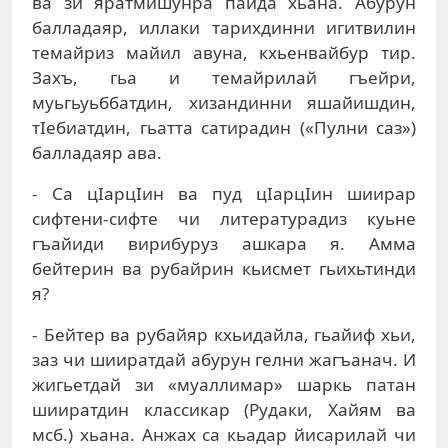
ва зи яратмишунра пайда хьана. Абурун
балладаяр, иллаки тарихдинни игитвилин
темайриз майил авуна, кхьенвайбур тир.
Захъ, гьа и темайрилай гъейри,
муьгьуьббатдин, хизандинни яшайишдин,
тIебиатдин, гьатта сатирадин («Пулни саз»)
балладаяр ава.
- Са цIарцIин ва пуд цIарцIин шиирар
сифтени-сифте чи литературадиз куьне
гъайиди вирибуруз ашкара я. Амма
бейтерин ва рубайрин кьисмет гьихьтинди
я?
- Бейтер ва рубайяр кхьидайла, гьайиф хьи,
заз чи шииратдай абурун гелни жагъанач. И
жигьетдай зи «муаллимар» шаркь патан
шииратдин классикар (Рудаки, Хайям ва
мсб.) хьана. Анжах са кьадар йисарилай чи