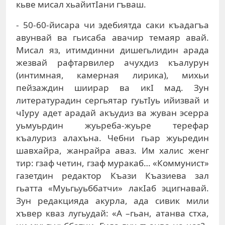
кьве мисал хьайитIани гъваш.
- 50-60-йисара чи эдебиятда саки къадагъа
авунвай ва гьисаба авачир темаяр авай.
Мисал яз, итимдинни дишегьлидин арада
жезвай рафтарвилер ачухдиз къалурун
(интимная, камерная лирика), михьи
пейзаждин шиирар ва икI мад. Зун
литературадин сергьятар гуьтIуь ийизвай и
чIуру адет арадай акъудиз ва жуван эсерра
уьмуьрдин жуьреба-жуьре терефар
къалуриз алахъна. Чебни гьар жуьредин
шавхайра, жанрайра аваз. Им халис женг
тир: гзаф четин, гзаф муракаб… «Коммунист»
газетдин редактор Къази Къазиева зал
гьатта «Муьгьуьббатчи» лакIаб эцигнавай.
Зун редакцияда акурла, ада сивик мили
хъвер кваз лугьудай: «А –гьан, атанва стха,