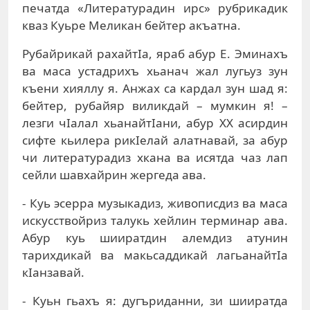
печатда «Литературадин ирс» рубрикадик
кваз Куьре Меликан бейтер акъатна.
Рубайрикай рахайтIа, яраб абур Е. Эминахъ
ва маса устадрихъ хьанач жал лугьуз зун
къени хияллу я. Анжах са кардал зун шад я:
бейтер, рубайяр виликдай – мумкин я! –
лезги чIалал хьанайтIани, абур XX асирдин
сифте кьилера рикIелай алатнавай, за абур
чи литературадиз хкана ва исятда чаз лап
сейли шавхайрин жергеда ава.
- Куь эсерра музыкадиз, живописдиз ва маса
искусствойриз талукь хейлин терминар ава.
Абур куь шииратдин алемдиз атунин
тарихдикай ва макьсаддикай лагьанайтIа
кIанзавай.
- Куьн гьахъ я: дугъриданни, зи шииратда