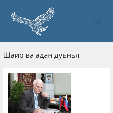
Перейти к основному содержанию
Шаир ва адан дуьнья