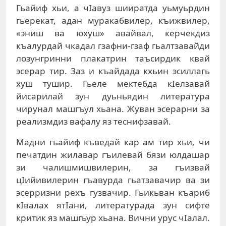
Гьайиф хьи, а чIавуз шииратда уьмуьрдин
гьерекат, адан муракабвилер, къижвилер,
«эниш ва юхуш» авайвал, керчекдиз
къалурдай чкадал гзафни-гзаф гьалтзавайди
лозунгринни плакатрин таъсирдик квай
эсерар тир. Заз и къайдада кхьин эсиллагь
хуш тушир. Гьеле мектебда кIелзавай
йисарилай зун дуьньядин литература
чирунал машгъул хьана. Жуван эсерарни за
реализмдиз вафалу яз теснифзавай.
Мадни гьайиф къведай кар ам тир хьи, чи
печатдин жилавар гъилевай бязи юлдашар
зи чалишмишвилерин, за гъизвай
цIийивилерин гъавурда гьатзавачир ва зи
эсерризни рехъ гузвачир. Гьикьван къариб
кIвалах ятIани, литературада зун сифте
критик яз машгьур хьана. Вични урус чIалал.