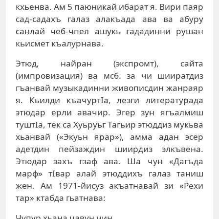
кхьенва. Ам 5 паюникай ибарат я. Вири паяр
сад-садахъ галаз алакъада ава ва абуру
санлай чеб-чпел ашукь гададинни рушан
кьисмет къалурнава.
Этюд, найран (экспромт), сайта
(импровизация) ва мсб. за чи шииратдиз
гъанвай музыкадинни живописдин жанраяр
я. Кьилди къачуртIа, лезги литературада
этюдар ерли авачир. Эгер зун ягъалмиш
туштIа, тек са Хуьруьг Тагьир этюддиз мукьва
хьанвай («Экуьн ярар»), амма адан эсер
адетдин пейзаждин шиирдиз элкъвена.
Этюдар захъ гзаф ава. Ша чун «Дагъда
марф» тIвар алай этюддихъ галаз таниш
жен. Ам 1971-йисуз акъатнавай зи «Рехи
тар» ктабда гьатнава:
Чупур хьана цавун чин,