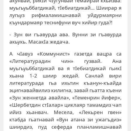
акунвай, рикIи чIугунвай темайрай кхьизва:
муьгьуьббатдикай, тIебиатдикай… Шиирар я
лугьуз рифмаламишнавай уйдурмаярни
къундармаяр теснифуни вуч хийир гуда?!
- Зун ви гъавурда ава. Вунни зи гъавурда
акьукь. МасакIа жедача.
А чIавуз «Коммунист» газетда вацра са
«Литературадин чин» гузвай. Ана
муьгьуьббатдикай ва я тIебиатдикай гьикI
хьана 1-2 шиир жедай. Санлай вири
литературада гьа ихьтин къанун-къайда
эцигнавайвилиз килигна, завай гьатта къени
«Зун женнетда авайла», «Теменрин йифер»,
«Шербетдин стIалар» циклаяр тамамдиз чап
ийиз хьанвач. Месела, «Лекьрен гвен»
ктабда гьатнавай «Вун атана зи ужагъдиз»
шиирдиз, пуд сеферда планламишнавай