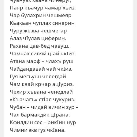
Паяр къачур чамар хьиз.
Чар булахрин чешмеяр
Кьакьан чуплах синерин
Чуру жезва чешмегар
Алаз чIулав циферин.
Рахана цав-бед чавуш,
Чамчах сивяй цIай чкIиз.
Атана марф – члахъ руш
Чайдандавай чай чкIиз.
Гуя мегъуьн челегдай
Чам квай крчар ацIуриз.
Чехир хъвана ченедлай
«Къачагъ» стIал чукуриз.
Чубан – чидай вичин зур –
Чал бармакдик цIрана:
Кфилдин сес – рикIин нур
Чимни экв гуз чкIана.