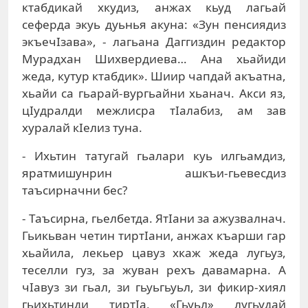
ктабдикай хкудиз, анжах кьуд лагьай
сеферда экуь дуьнья акуна: «Зун пенсиядиз
экъечIзава», - лагьана Даггиздин редактор
Мурадхан Шихвердиева… Ана хьайиди
жеда, кутур ктабдик». Шиир чапдай акъатна,
хьайи са гьарай-вургьайни хьанач. Акси яз,
цIудралди межлисра тIалабиз, ам зав
хуралай кIелиз туна.
- Ихьтин татугай гьалари куь илгьамдиз,
яратмишунрин ашкъи-гьевесдиз
таъсирначни бес?
- Таъсирна, гьелбетда. ЯтIани за ажузвалнач.
Гьикьван четин тиртIани, анжах къарши гар
хьайила, лекьер цавуз хкаж жеда лугьуз,
теселли гуз, за жуван рехъ давамарна. А
чIавуз зи гьал, зи гьуьгьуьл, зи фикир-хиял
гьихьтинди тиртIа, «Гьуьл» лугьудай