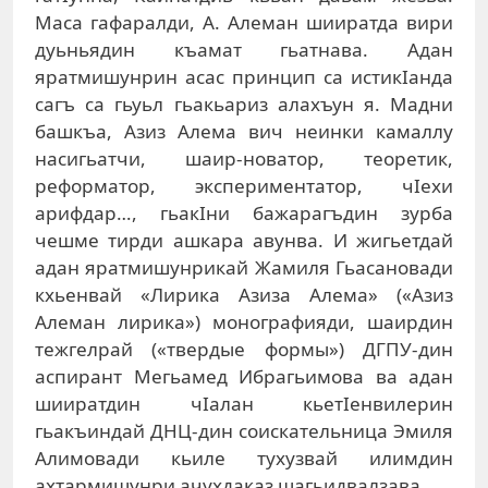
Маса гафаралди, А. Алеман шииратда вири
дуьньядин къамат гьатнава. Адан
яратмишунрин асас принцип са истикIанда
сагъ са гьуьл гьакьариз алахъун я. Мадни
башкъа, Азиз Алема вич неинки камаллу
насигьатчи, шаир-новатор, теоретик,
реформатор, экспериментатор, чIехи
арифдар…, гьакIни бажарагъдин зурба
чешме тирди ашкара авунва. И жигьетдай
адан яратмишунрикай Жамиля Гьасановади
кхьенвай «Лирика Азиза Алема» («Азиз
Алеман лирика») монографияди, шаирдин
тежгелрай («твердые формы») ДГПУ-дин
аспирант Мегьамед Ибрагьимова ва адан
шииратдин чIалан кьетIенвилерин
гьакъиндай ДНЦ-дин соискательница Эмиля
Алимовади кьиле тухузвай илимдин
ахтармишунри ачухдаказ шагьидвалзава.