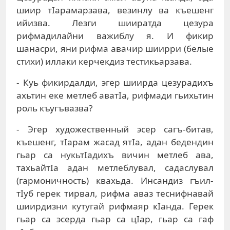
шиир тIарамарзава, везинлу ва къешенг
ийизва. Лезги шииратда цезура
рифмадилайни важиблу я. И фикир
шанасри, яни рифма авачир шиирри (белые
стихи) иллаки керчекдиз тестикьарзава.
- Куь фикирдалди, эгер шиирда цезурадихъ
ахьтин еке метлеб аватIа, рифмади гьихьтин
роль къугъвазва?
- Эгер художественный эсер сагъ-битав,
къешенг, тIарам жасад ятIа, адан бедендин
гьар са нукьтIадихъ вичин метлеб ава,
тахьайтIа адан метлеблувал, садаслувал
(гармоничность) квахьда. Инсандиз гъил-
тIуб герек тирвал, рифма аваз теснифнавай
шиирдизни кутугай рифмаяр кIанда. Герек
гьар са эсерда гьар са цIар, гьар са гаф