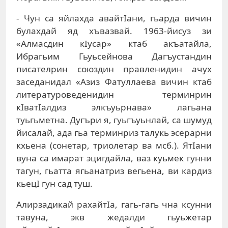
- Чун са яйлахда авайтIани, гьарда вичин
булахдай яд хъвазвай. 1963-йисуз зи
«Алмасдин кIусар» ктаб акъатайла,
Ибрагьим Гьуьсейнова Дагъустандин
писателрин союздин правленидин ачух
заседанидал «Азиз Фатуллаева вичин ктаб
литературоведенидин терминрин
кIватIалдиз элкъуьрнава» лагьана
туьгьметна. Дугъри я, гуьгъуьнлай, са шумуд
йисалай, ада гьа терминриз талукь эсерарни
кхьена (сонетар, триолетар ва мсб.). ЯтIани
вуна са имарат эцигдайла, ваз куьмек гунни
тагун, гьатта ягьанатриз вегьена, ви кардиз
кьецI гун сад туш.
Алирзадикай рахайтIа, гагь-гагь чна ксунни
тавуна, экв жедалди гьуьжетар