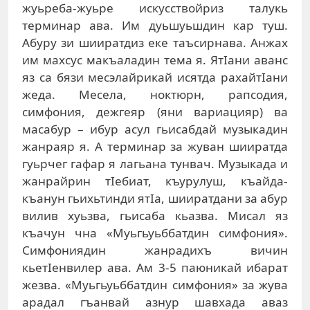
жуьреба-жуьре искусствойриз талукь
терминар ава. Им дуьшуьшдин кар туш.
Абуру зи шииратдиз еке таъсирнава. Анжах
им махсус макъаладин тема я. ЯтIани аванс
яз са бязи месэлайрикай исятда рахайтIани
жеда. Месела, ноктюрн, рапсодия,
симфония, дежгеяр (яни вариацияр) ва
масабур – ибур асул гьисабдай музыкадин
жанраяр я. А терминар за жуван шииратда
гуьрчег гафар я лагьана тунвач. Музыкада и
жанрайрин тIебиат, къурулуш, къайда-
къанун гьихьтинди ятIа, шииратдани за абур
вилив хуьзва, гьисаба кьазва. Мисал яз
къачун чна «Муьгьуьббатдин симфония».
Симфониядин жанрадихъ вичин
кьетIенвилер ава. Ам 3-5 паюникай ибарат
жезва. «Муьгьуьббатдин симфония» за жува
арадал гъанвай азнур шавхада аваз