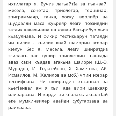
ихтилатар я. Вучиз лагьайтIа за гъанвай,
месела, сонетар, триолетар, терцинар,
эпиграммаяр, танка, хокку, верлибр ва
цIудралди маса жуьреяр лезги поэзиядин
затдик какахьнава ва жуван багърибур хьиз
кьабулнава. И фикир тестикьарун паталди
чи вилик - кьилик квай шаиррин эсерар
кIелун бес я. Месела, лезги шииратдиз
эсиллагь хас тушир триолетдин шавхада
аваз саки къадав агакьна шаирри (Ш.-Э.
Мурадов, И. Гьуьсейнов, Х. Хаметова, Аб.
Исмаилов, М. Жалилов ва мсб.) чпин эсерар
теснифнава. Чи шииратдин хъсанвал ва
кьетIенвал ам я хьи, ада вири шавхаяр
иливарзава. И карди чи чIалахъ акьалтIай
еке мумкинвилер авайди субутарзава ва
раижзава.