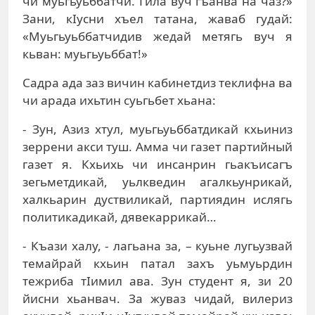
чи муьгьуьббатчи. Гила вуч гъанва на чаз?»
Зани, кIусни хъел татана, жаваб гудай:
«Муьгьуьббатчидив жедай метягь вуч я
кьван: муьгьуьббат!»
Садра ада заз вичин кабинетдиз теклифна ва
чи арада ихьтин суьгьбет хьана:
- Зун, Азиз хтул, муьгьуьббатдикай кхьиниз
зеррени акси туш. Амма чи газет партийный
газет я. Кхьихь чи инсанрин гьакъисагъ
зегьметдикай, уьлкведин агалкьунрикай,
халкьарин дуствиликай, партиядин ислягь
политикадикай, дявекаррикай…
- Къази халу, - лагьана за, – куьне лугьузвай
темайрай кхьин патал захъ уьмуьрдин
тежриба тIимил ава. Зун студент я, зи 20
йисни хьанвач. За жуваз чидай, вилериз