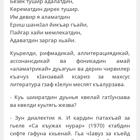
Безек тушир адалатдин,
Керематдин дирек тушир.
Им девир я аламатдин
Ериш шанкIал йикъар гъайи,
Пайгар хайи мемлекатдин,
Адаватдин заргар хьайи.
Куьрелди, рифмадикай, аллитерациядикай,
ассонансдикай ва фоникадин амай
«аламатрикай» дуьзгуьн ва дерин чирвилер
къачуз кIанзавай ксариз за махсус
литература гзаф кIелун меслят къалурзава.
- Куь шииратдин дуьнья квелай гатIунзава
ва квелди куьтягь жезва?
- Зун диалектик я. И кардин патахъай за
гьеле «Са къужах нурар» (1970) ктабдин
сифте гафуна кхьенай. Гьа чIавуз за къейд