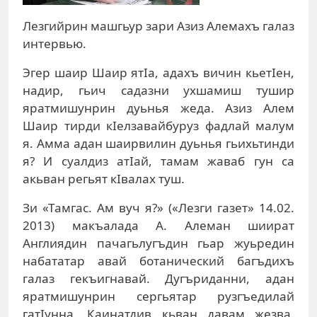
Лезгийрин машгьур зари Азиз Алемахъ галаз
интервью.
Эгер шаир Шаир ятIа, адахъ вичин кьетIен,
надир, гьич садазни ухшамиш тушир
яратмишунрин дуьнья жеда. Азиз Алем
Шаир тирди кIелзавайбуруз фадлай малум
я. Амма адан шаирвилин дуьнья гьихьтинди
я? И суалдиз атIай, тамам жаваб гун са
акьван регьят кIвалах туш.
Зи «Тамгас. Ам вуч я?» («Лезги газет» 14.02.
2013) макъалада А. Алеман шиират
Англиядин пачагьлугъдин гьар жуьредин
набататар авай ботанический багъдихъ
галаз гекъигнавай. Дугъриданни, адан
яратмишунрин сергьятар рузгъедилай
гатIунна, Каинатдив кьван давам жезва.