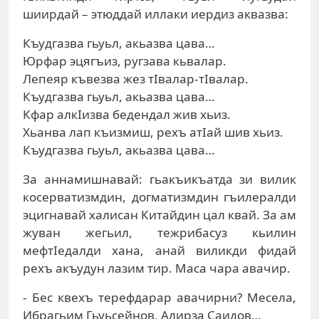
шиирдай – этюддай иллаки иердиз аквазва:
Къудгазва гьуьл, акьазва цава…
Юрфар эцягъиз, ругзава кьвалар.
Лепеяр къвезва жез тIвалар-тIвалар.
Къудгазва гьуьл, акьазва цава…
Кфар алкIизва бедендал жив хьиз.
Хьанва лап къизмиш, рехъ атIай шив хьиз.
Къудгазва гьуьл, акьазва цава…
За аннамишнавай: гьакъикъатда зи вилик
косерватизмдин, догматизмдин гъилералди
эцигнавай халисан Китайдин цал квай. За ам
жуван жегьил, тежрибасуз кьилин
мефтIедалди хана, анай виликди фидай
рехъ акъудун лазим тир. Маса чара авачир.
- Бес квехъ терефдарар авачирни? Месела,
Ибрагьим Гьуьсейнов, Алирза Саидов…