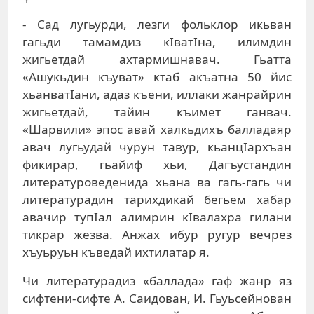
- Сад лугьурди, лезги фольклор икьван
гагьди тамамдиз кIватIна, илимдин
жигьетдай ахтармишнавач. Гьатта
«Ашукьдин къуват» ктаб акъатна 50 йис
хьанватIани, адаз къени, иллаки жанрайрин
жигьетдай, тайин къимет ганвач.
«Шарвили» эпос авай халкьдихъ балладаяр
авач лугьудай чурун тавур, кьанцIархъан
фикирар, гьайиф хьи, Дагъустандин
литературоведенида хьана ва гагь-гагь чи
литературадин тарихдикай бегьем хабар
авачир тупIал алимрин кIвалахра гилани
тикрар жезва. Анжах ибур ругур вечрез
хъуьруьн къведай ихтилатар я.
Чи литературадиз «баллада» гаф жанр яз
сифтени-сифте А. Саидован, И. Гьуьсейнован