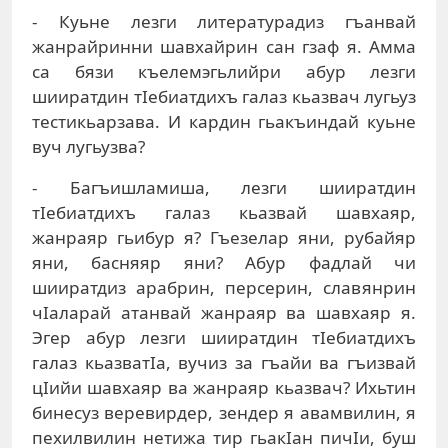
- Куьне лезги литературадиз гъанвай
жанрайринни шавхайрин сан гзаф я. Амма
са бязи къелемэгьлийри абур лезги
шииратдин тIебиатдихъ галаз кьазвач лугьуз
тестикьарзава. И кардин гьакъиндай куьне
вуч лугьузва?
- Багъишламиша, лезги шииратдин
тIебиатдихъ галаз кьазвай шавхаяр,
жанраяр гьибур я? Гъезелар яни, рубайяр
яни, басняяр яни? Абур фадлай чи
шииратдиз арабрин, персерин, славянрин
чIаларай атанвай жанраяр ва шавхаяр я.
Эгер абур лезги шииратдин тIебиатдихъ
галаз кьазватIа, вучиз за гъайи ва гъизвай
цIийи шавхаяр ва жанраяр кьазвач? Ихьтин
бинесуз веревирдер, зендер я авамвилин, я
пехилвилин нетижа тир гьакIан пичIи, буш