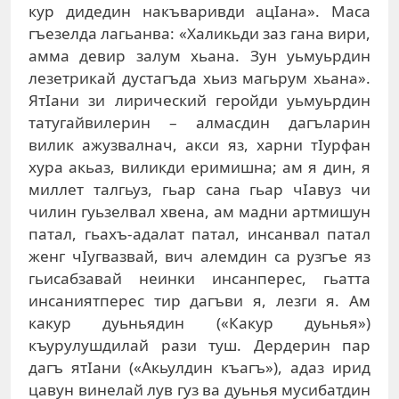
кур дидедин накъваривди ацIана». Маса
гъезелда лагьанва: «Халикьди заз гана вири,
амма девир залум хьана. Зун уьмуьрдин
лезетрикай дустагъда хьиз магьрум хьана».
ЯтIани зи лирический геройди уьмуьрдин
татугайвилерин – алмасдин дагъларин
вилик ажузвалнач, акси яз, харни тIурфан
хура акьаз, виликди еримишна; ам я дин, я
миллет талгьуз, гьар сана гьар чIавуз чи
чилин гуьзелвал хвена, ам мадни артмишун
патал, гьахъ-адалат патал, инсанвал патал
женг чIугвазвай, вич алемдин са рузгъе яз
гьисабзавай неинки инсанперес, гьатта
инсаниятперес тир дагъви я, лезги я. Ам
какур дуьньядин («Какур дуьнья»)
къурулушдилай рази туш. Дердерин пар
дагъ ятIани («Акьулдин къагъ»), адаз ирид
цавун винелай лув гуз ва дуьнья мусибатдин