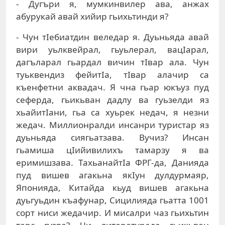
- Дугъри я, мумкинвилер ава, анжах
абурукай авай хийир гьихьтинди я?
- Чун тIебиатдин веледар я. Дуьньяда авай
вири уьлквейрал, гьуьлерал, вацIарал,
дагъларал гьардал вичин тIвар ала. Чун
туьквендиз фейитIа, тIвар алачир са
къенфетни аквадач. Я чна гьар юкъуз пуд
сеферда, гьикьван дадлу ва гуьзелди яз
хьайитIани, гьа са хуьрек недач, я незни
жедач. Миллионралди инсанри туристар яз
дуьньяда сиягьатзава. Вучиз? Инсан
гьамиша цIийивилихъ тамарзу я ва
еримишзава. ТахьанайтIа ФРГ-да, Данияда
пуд вишев агакьна якIун дулдурмаяр,
Японияда, Китайда кьуд вишев агакьна
дуьгуьдин къафунар, Сицилияда гьатта 1001
сорт ниси жедачир. И мисалри чаз гьихьтин