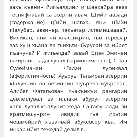
захъ къенин йикъалдини и шавхайра аваз
теснифнавай са эсерни авач. ЦIийи авзади
(содержание) цIийи шавха, яни цIийи
кIалубар, везинар, такьатар истемишзавай.
Виликан, яни чи классикрин, гьи терефар
заз хуш хьана ва гьихьтинбурулай за ибрет
къачуна? И жигьетдай завай Етим Эминан
шииррин садаслувал (гармоничность), СтIал
Сулейманан чIалан луфиквал
(афористичность), Хуьруьг Тагьиран эсеррин
кIалубрин ва везинрин жуьреба-жуьревал,
Алибег Фатагьован гьакъикъи рангарин
девлетлувал ва иллаки абурун эсеррин
халкьлувал къалуриз жеда. Са гафуналди, зи
яратмишунрин ивидик гьа ихьтин
чешмейрай хъванвай абукевсер ква. Им
инкар ийиз тежедай делил я.