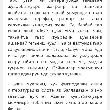
тарс гузва? Чи литературада гьикьван
жуьреба-жуьре жанраяр ва шавхаяр
хьайитIа, гьакьван чавай уьмуьрдин гьар
жуьредин терефар, рангар ва тавар
керчекдиз къалуриз жеда. Са баобаб тар
кьван авай чIехи цуьк хьун хъсан яни,
тахьайтIа гьар жуьредин цуькверив
ацIанвай гегьенш чуьл? Гьа са вахтунда гьар
са цуькведихъ вичин атир, кIалубни ава. Ада
инсандин вилер шадарзава, ам уьмуьрдал
кьару ийизва ва мадни къешенг, мадни
гуьрчег, къадимлу цIийивилер яратмишун
патал адан руьгьдик лувар кутазва.
- Азиз муаллим, куь фикирдалди лезги
литературадиз сифте яз баллададин жанр
гъайиди вуж я? Адакай жуьреба-жуьре
межлисра чеб-чпиз акси ихтилатар кьиле
физва.