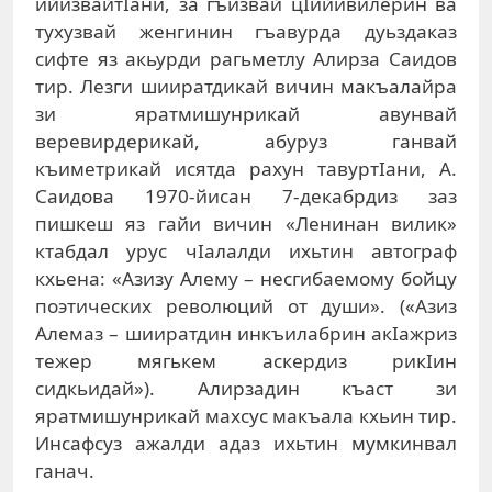
ийизвайтIани, за гъизвай цIийивилерин ва
тухузвай женгинин гъавурда дуьздаказ
сифте яз акьурди рагьметлу Алирза Саидов
тир. Лезги шииратдикай вичин макъалайра
зи яратмишунрикай авунвай
веревирдерикай, абуруз ганвай
къиметрикай исятда рахун тавуртIани, А.
Саидова 1970-йисан 7-декабрдиз заз
пишкеш яз гайи вичин «Ленинан вилик»
ктабдал урус чIалалди ихьтин автограф
кхьена: «Азизу Алему – несгибаемому бойцу
поэтических революций от души». («Азиз
Алемаз – шииратдин инкъилабрин акIажриз
тежер мягькем аскердиз рикIин
сидкьидай»). Алирзадин къаст зи
яратмишунрикай махсус макъала кхьин тир.
Инсафсуз ажалди адаз ихьтин мумкинвал
ганач.