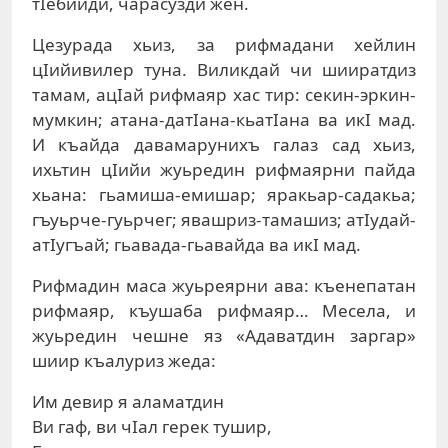
тIебииди, чарасузди жен.
Цезурада хьиз, за рифмадани хейлин
цIийивилер туна. Виликдай чи шииратдиз
тамам, ацIай рифмаяр хас тир: секин-эркин-
мумкин; атана-датIана-кьатIана ва икI мад.
И къайда давамарунихъ галаз сад хьиз,
ихьтин цIийи жуьредин рифмаярни пайда
хьана: гьамиша-емишар; яракьар-садакьа;
гъуьрче-гуьрчег; явашриз-тамашиз; атIудай-
атIугъай; гьавада-гьавайда ва икI мад.
Рифмадин маса жуьреярни ава: къенепатан
рифмаяр, къушаба рифмаяр… Месела, и
жуьредин чешне яз «Адаватдин заргар»
шиир къалуриз жеда:
Им девир я аламатдин
Ви гаф, ви чIал герек тушир,