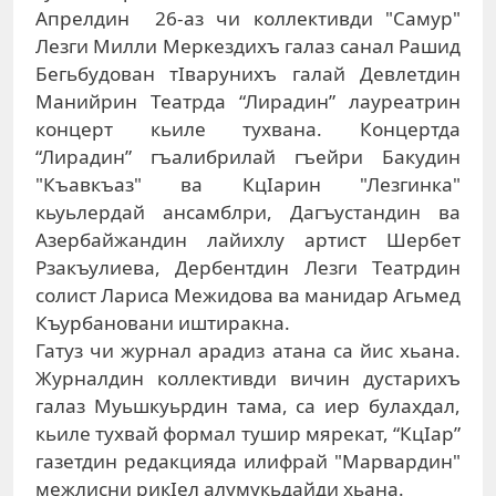
Апрелдин 26-аз чи коллективди "Самур"
Лезги Милли Меркездихъ галаз санал Рашид
Бегьбудован тIварунихъ галай Девлетдин
Манийрин Театрда “Лирадин” лауреатрин
концерт кьиле тухвана. Концертда
“Лирадин” гъалибрилай гъейри Бакудин
"Къавкъаз" ва КцIарин "Лезгинка"
кьуьлердай ансамблри, Дагъустандин ва
Азербайжандин лайихлу артист Шербет
Рзакъулиева, Дербентдин Лезги Театрдин
солист Лариса Межидова ва манидар Агьмед
Къурбановани иштиракна.
Гатуз чи журнал арадиз атана са йис хьана.
Журналдин коллективди вичин дустарихъ
галаз Муьшкуьрдин тама, са иер булахдал,
кьиле тухвай формал тушир мярекат, “КцIар”
газетдин редакцияда илифрай "Марвардин"
межлисни рикIел алумукьдайди хьана.