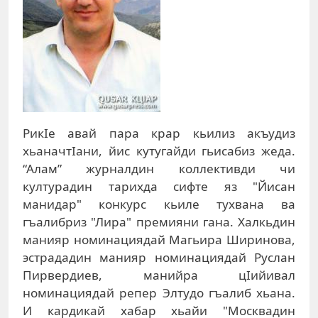
РикIе авай пара крар кьилиз акъудиз
хьаначтIани, йис кутугайди гьисабиз жеда.
“Алам” журналдин коллективди чи
културадин тарихда сифте яз "Йисан
манидар" конкурс кьиле тухвана ва
гъалибриз "Лира" премияни гана. Халкьдин
манияр номинациядай Магьира Ширинова,
эстрададин манияр номинациядай Руслан
Пирвердиев, манийра цIийивал
номинациядай репер Элтудо гъалиб хьана.
И кардикай хабар хьайи "Москвадин