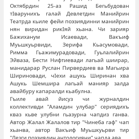
Октябрдин 25-аз Рашид Бегьбудован
тIварунихъ галай Девлетдин Манийрин
Театрда кьиле фейи поэзиядинни манийрин
нян виридан рикIяй хьана. Чи зарияр
Бажиханум Исаевади, Вакъиф
Муьшкуьрвиди, Зерифа Кьасумовади,
Римма Гьажимурадовади, Гуьлалийрин
Эйваза, Бести Нифтиевади лагьай шиирар,
манидарар Руслан Пирвердиев ва Магьира
Шириновади, чIехи ашукь Ширинан хва
Ашукь Шемшира лагьай манияр залда
авайбуру капаралди кьабулна.
Гъиле авай йисуз чи журналдин
коллективди "Аламдин улубар" сериядихъ
кваз кьве улубни гьазурна чапдиз ганва.
Автор Жалал Жалалов тир "Чинеба гаф" чап
хьанва, автор Вакъиф Муьшкуьрви тир
"Лезги поэзиядин антологияни" чапда ава.