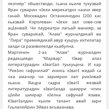
лезгияр" обшестводи, гьана кьиле тухузвай
Яран суварин чIехи мярекатдиз чазни эвер
ганай. Москвадин Останкинодин I200 кас
кьазвай Королеван чIехи зал сиве-сив
ацIанвай. Чи лауреатри лагьай манияр, за
Яран суварикай, "Алам" журналдикай ва
"Лира" премиядикай авур куьруь ихтилатар
залди са разивилелди кьабулна.
Мартинин 2-аз "Алам" журналдин
редакцияди "Марвар" тIвар алаз
литературадин кIватIал туькуьрна. И кар
"РикIин гафунилай" инихъ кIватI жедай са
чка амачир чи зариярин лап рикIивай
хьана. Вацра садра кIватI жезвай
литературадин кIватIалда шаирри чпин
цIийи шиирар кIелна сафунай язава.
КIватIалдин кьиле талант авай зари
Гуьлалийрин Эйваз акъвазнава.