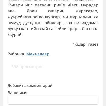
Къвери йис патални рикIе чIехи мурадар
ава. Яран суварин мярекатар,
жуьребажуьре конкурсар, чи журналдин са
шумуд дустунин юбилеяр... ва виликдамаз
лугьуз кан тийизвай са хейли крар... Сагъвал
хьурай.
"Кцlар" газет
Рубрика
Макъалаяр
598 просмотров
Добавить комментарий
Ваше имя