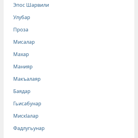
Эпос Шарвили
Улубар
Проза
Мисалар
Махар
Манияр
Макъалаяр
Баядар
Гьисабунар
Мискlалар
Фадлугьунар