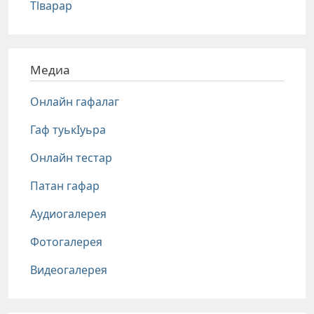
Тlварар
Медиа
Онлайн гафалаг
Гаф туькIуьра
Онлайн тестар
Патан гафар
Аудиогалерея
Фотогалерея
Видеогалерея