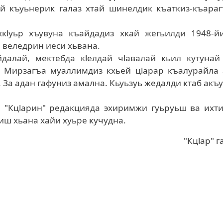
й къуьнерик галаз хтай шинелдик къаткиз-къараг
хкlуьр хъувуна къайдадиз хкай жегьилди 1948-йи
 веледрин иеси хьвана.
далай, мектебда кlелдай чlавалай кьил кутунай 
у Мирзагъа муаллимдиз кхьей цlарар къалурайла 
. За адан гафуниз амална. Кьуьзуь жедалди ктаб акъ
 "Кцlарин" редакцияда эхиримжи гуьруьш ва ихти
иш хьана хайи хуьре кучудна.
"Кцlар" г