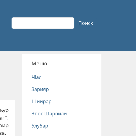
Поиск
Поиск
Меню
Чlал
Зарияр
Шиирар
гьур
Эпос Шарвили
ат",
шаир
Улубар
ва.