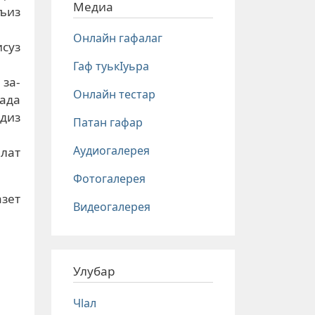
Медиа
ъиз
Онлайн гафалаг
суз
Гаф туькIуьра
за-
Онлайн тестар
ада
удиз
Патан гафар
Аудиогалерея
лат
Фотогалерея
азет
Видеогалерея
Улубар
Чlал