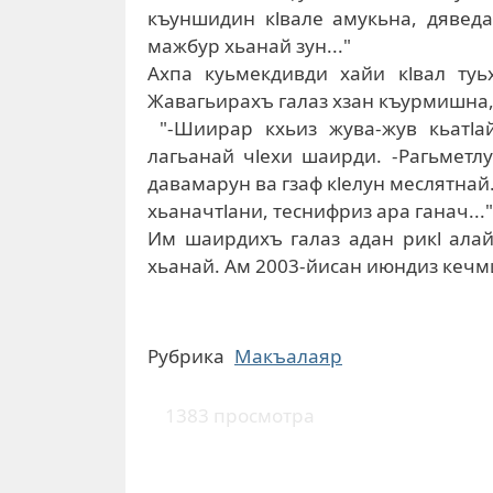
къуншидин кlвале амукьна, дяведа
мажбур хьанай зун..."
Ахпа куьмекдивди хайи кlвал туь
Жавагьирахъ галаз хзан къурмишна,
"-Шиирар кхьиз жува-жув кьатlай
лагьанай чlехи шаирди. -Рагьметл
давамарун ва гзаф кlелун меслятнай
хьаначтlани, теснифриз ара ганач..."
Им шаирдихъ галаз адан рикl алай
хьанай. Ам 2003-йисан июндиз кечм
Рубрика
Макъалаяр
1383 просмотра