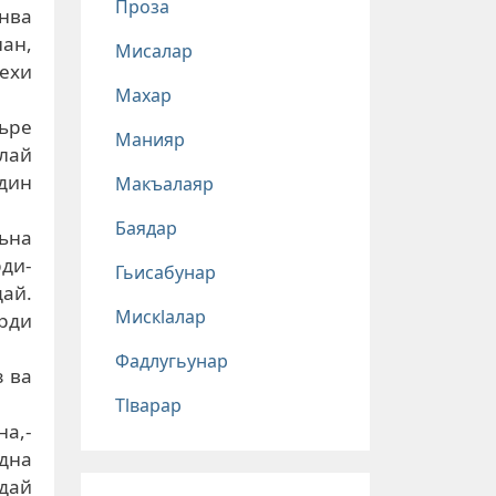
Проза
нва
нан,
Мисалар
ехи
Махар
ьре
Манияр
лай
дин
Макъалаяр
Баядар
гьна
ди-
Гьисабунар
дай.
Мискlалар
урди
Фадлугьунар
з ва
Тlварар
на,-
удна
дай