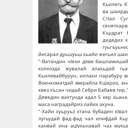
Кьилегь К
ва шаирди
Стlал Су
сеняткарв
Къудрат 
дидедиз х
гуьгъуьн
йисарал дуьшуьш хьайи жегьил шаир
"-Ватандин чlехи дяве башламишай
колхозда жувалай алакьдай гь
Кьилевайбурун, иллаки парабуру в
Военкоматдай эверайла Кцlариз, ан
квез хъсан чидай Себри Бабаев тир.
Дяведин вахтунда адал 5 хер хьана
маса наградайриз лайих акуна.
"-Хайи хуьруьз хтана бубадин кlва
лугьудай фад-фад чал илифдай Кьу
канвай ина ацlукьнавай чаз мукь