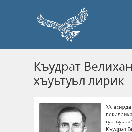
Перейти к основному содержанию
Къудрат Велихан
хъуьтуьл лирик
XX асирда
векилрика
гуьгъуьна
Къудрат В