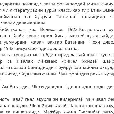
ъудратан поэзияди лезги фольклордай миже къачу
 чи литературадин зурба классикар тир Етим Эми
лейманан ва Хуьруьг Тагьиран традицияр чl
илелди давамарнава.
Кибечханан хва Велиханов 1922-Кьилегьрин ху
ьана. Хайи хуьре ирид йисан мектеб куьтягьайди
из уьмуьрдин жаван вахтар Ватандин Чlехи дяве
 1942-йисуз фронтдиз рекье гьатна.
ла за хуьруьн мектебдин ирид лагьай класс куьтя
ар са кlвалах ийизвай: -рикlел хкидай шаир
ил ягъазвай бригадирдин буйругъар кьилиз акъуд
айнияхди Худатдиз фенай. Чун фронтдиз рекье кут
"
. Ам Ватандин Чlехи дяведин I дережадин орденди
л-югъ авай гьал акурла зи вилерилай мичlивал фе
драт халуди.-Чlерейрик галай кlарасарни кваз хк
ва са дишегьлиди. Мажбур хьана Гьасанбег лугьу