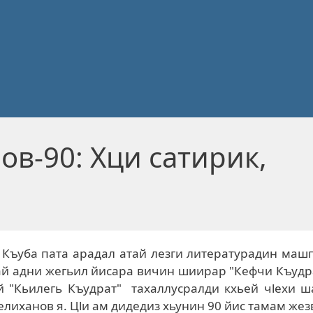
ов-90: Хци сатирик,
 Къуба пата арадал атай лезги литературадин маш
й адни жегьил йисара вичин шиирар "Кефчи Къудр
й "Кьилегь Къудрат" тахаллусралди кхьей чlехи 
елиханов я. Цlи ам дидедиз хьунин 90 йис тамам жез