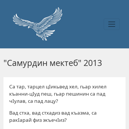
Перейти к основному содержанию
"Самурдин мектеб" 2013
Са тар, тарцел цIикьвед хел, гьар хилел
къанни-цIуд пеш, гьар пешинин са пад
чIулав, са пад лацу?
Вад стха, вад стхадиз вад къазма, са
ракIарай физ экъечIиз?