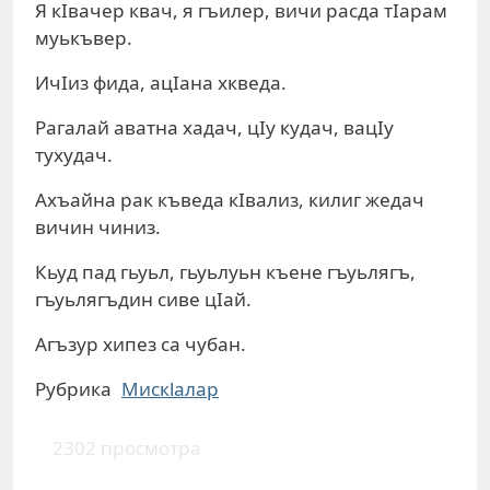
Я кIвачер квач, я гъилер, вичи расда тIарам
муькъвер.
ИчIиз фида, ацIана хкведа.
Рагалай аватна хадач, цIу кудач, вацIу
тухудач.
Ахъайна рак къведа кIвализ, килиг жедач
вичин чиниз.
Кьуд пад гьуьл, гьуьлуьн къене гъуьлягъ,
гъуьлягъдин сиве цIай.
Агъзур хипез са чубан.
Рубрика
Мискlалар
2302 просмотра