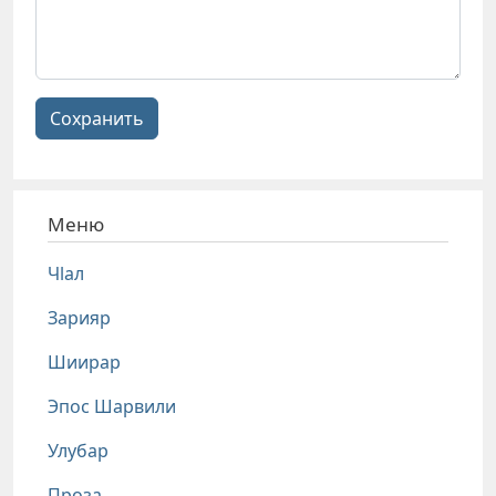
Сохранить
Меню
Чlал
Зарияр
Шиирар
Эпос Шарвили
Улубар
Проза