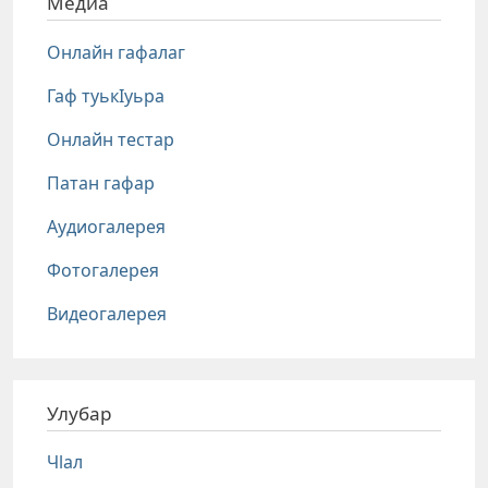
Медиа
Онлайн гафалаг
Гаф туькIуьра
Онлайн тестар
Патан гафар
Аудиогалерея
Фотогалерея
Видеогалерея
Улубар
Чlал