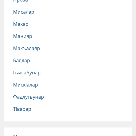
Мисалар
Махар
Манияр
Макъалаяр
Баядар
Гьисабунар
Мискlалар
Фадлугьунар
Тlварар