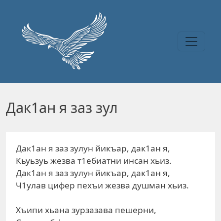
Перейти к основному содержанию
Дак1ан я заз зул
Дак1ан я заз зулун йикъар, дак1ан я,
Кьуьзуь жезва т1ебиатни инсан хьиз.
Дак1ан я заз зулун йикъар, дак1ан я,
Ч1улав цифер пехъи жезва душман хьиз.
Хъипи хьана зурзазава пешерни,