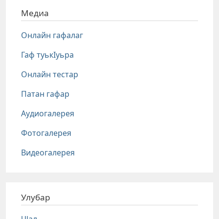
Медиа
Онлайн гафалаг
Гаф туькIуьра
Онлайн тестар
Патан гафар
Аудиогалерея
Фотогалерея
Видеогалерея
Улубар