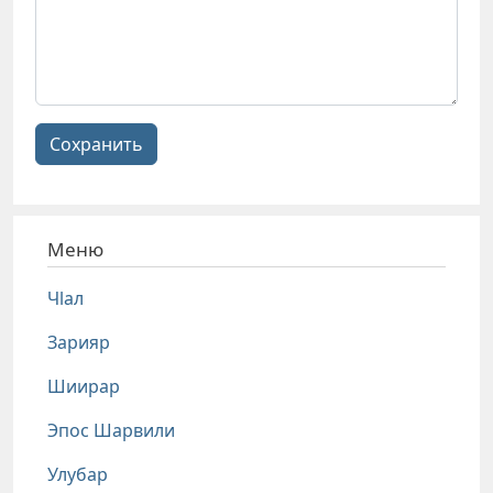
Сохранить
Меню
Чlал
Зарияр
Шиирар
Эпос Шарвили
Улубар