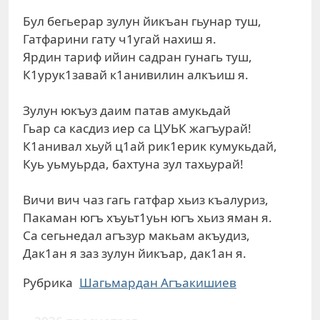
Бул бегьерар зулун йикъан гьунар туш,
Гатфарини гату ч1угай нахиш я.
Ярдин тариф ийин садран гунагь туш,
К1урук1завай к1анивилин алкъиш я.
Зулун юкъуз даим патав амукьдай
Гьар са касдиз иер са ЦУЬК жагъурай!
К1анивал хьуй ц1ай рик1ерик кумукьдай,
Куь уьмуьрда, бахтуна зул тахьурай!
Вичи вич чаз гагь гатфар хьиз къалуриз,
Пакаман югъ хъуьт1уьн югъ хьиз яман я.
Са сегьнедал агъзур макьам акъудиз,
Дак1ан я заз зулун йикъар, дак1ан я.
Рубрика
Шагьмардан Агъакишиев