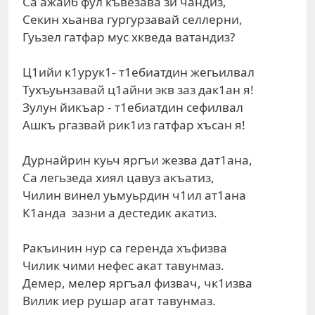
Са ажаиб фул къвезава зи чандиз,
Секин хьанва гургурзавай селлерни,
Гуьзел гатфар мус хкведа ватандиз?
Ц1ийи к1урук1- т1ебиатдин жегьилвал
Тухъуьнзавай ц1айни экв заз дак1ан я!
Зулун йикъар - т1ебиатдин сефилвал
Ашкъ ргазвай рик1из гатфар хъсан я!
Дурнайрин куьч яргъи жезва дат1ана,
Са легьзеда хиял цавуз акъатиз,
Чилин винел уьмуьрдин ч1ил ат1ана
К1анда зазни а дестедик акатиз.
Ракъинин нур са геренда хъфизва
Чилик чими нефес акат тавунмаз.
Демер, мелер яргъал физвач, чк1изва
Вилик иер рушар агат тавунмаз.