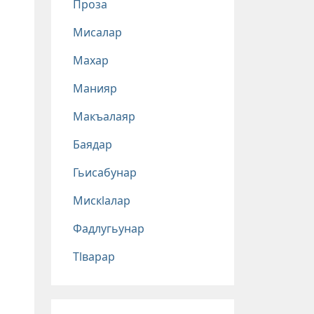
Проза
Мисалар
Махар
Манияр
Макъалаяр
Баядар
Гьисабунар
Мискlалар
Фадлугьунар
Тlварар