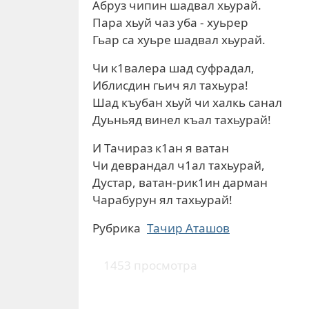
Абруз чипин шадвал хьурай.
Пара хьуй чаз уба - хуьрер
Гьар са хуьре шадвал хьурай.
Чи к1валера шад суфрадал,
Иблисдин гьич ял тахьура!
Шад къубан хьуй чи халкь санал
Дуьньяд винел къал тахьурай!
И Тачираз к1ан я ватан
Чи деврандал ч1ал тахьурай,
Дустар, ватан-рик1ин дарман
Чарабурун ял тахьурай!
Рубрика
Тачир Аташов
1453 просмотра