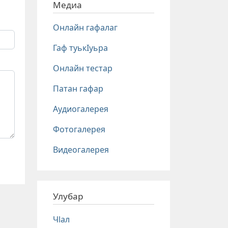
Медиа
Онлайн гафалаг
Гаф туькIуьра
Онлайн тестар
Патан гафар
Аудиогалерея
Фотогалерея
Видеогалерея
Улубар
Чlал