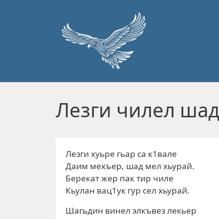
Перейти к основному содержанию
Лезги чилел шад
Лезги хуьре гьар са к1вале
Даим мехъер, шад мел хьурай.
Берекат жер пак тир чиле
Кьулан вац1ук гур сел хьурай.
Шагьдин винел элкъвез лекьер