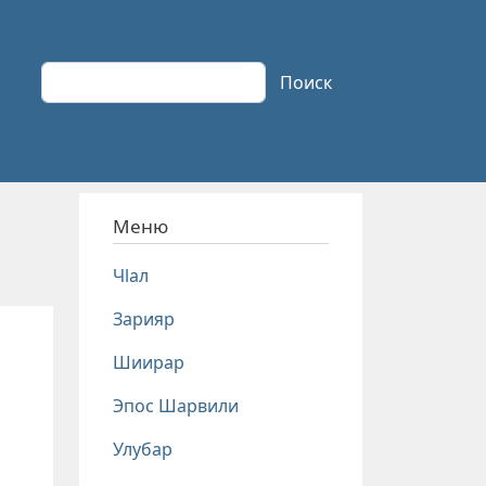
Поиск
Поиск
Меню
Чlал
Зарияр
Шиирар
Эпос Шарвили
Улубар