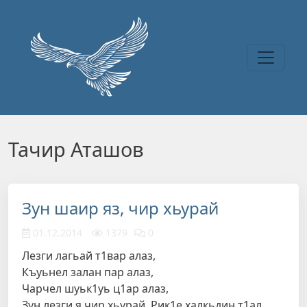
Перейти к основному содержанию
Тачир Аташов
Зун шаир яз, чир хьурай
01.12.2014
1379
0
Лезги лагьай т1вар алаз,
Къуьнел залан пар алаз,
Чарчел шуьк1уь ц1ар алаз,
Зун лезги я чир хьурай. Рик1е халкьдин т1ал