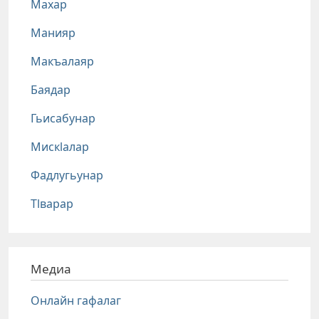
Махар
Манияр
Макъалаяр
Баядар
Гьисабунар
Мискlалар
Фадлугьунар
Тlварар
Медиа
Онлайн гафалаг