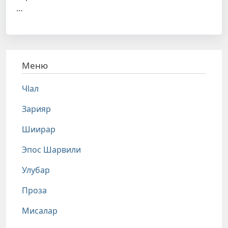
…
Меню
Чlал
Зарияр
Шиирар
Эпос Шарвили
Улубар
Проза
Мисалар