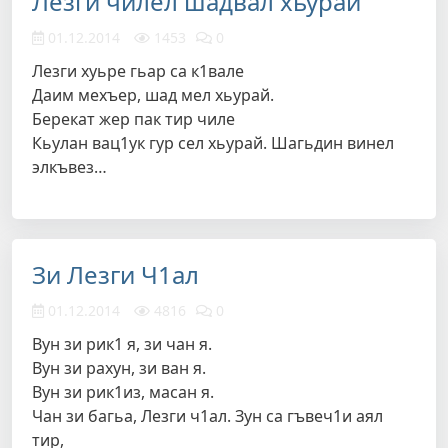
Лезги чилел шадвал хьурай
01.12.2014
1453
0
Лезги хуьре гьар са к1вале
Даим мехъер, шад мел хьурай.
Берекат жер пак тир чиле
Кьулан вац1ук гур сел хьурай. Шагьдин винел
элкъвез…
Зи Лезги Ч1ал
01.12.2014
4816
0
Вун зи рик1 я, зи чан я.
Вун зи рахун, зи ван я.
Вун зи рик1из, масан я.
Чан зи багьа, Лезги ч1ал. Зун са гъвеч1и аял
тир,