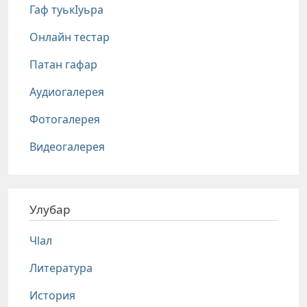
Гаф туькIуьра
Онлайн тестар
Патан гафар
Аудиогалерея
Фотогалерея
Видеогалерея
Улубар
Чlал
Литература
История