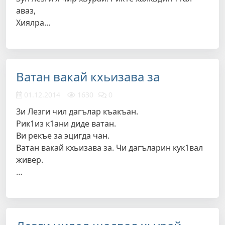
аваз,
Хиялра…
Ватан вакай кхьизава за
01.12.2014
1630
0
Зи Лезги чил дагълар къакъан.
Рик1из к1ани диде ватан.
Ви рекъе за эцигда чан.
Ватан вакай кхьизава за. Чи дагъларин кук1вал
живер.
…