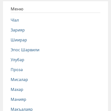
Меню
Чlал
Зарияр
Шиирар
Эпос Шарвили
Улубар
Проза
Мисалар
Махар
Манияр
Макъалаяр