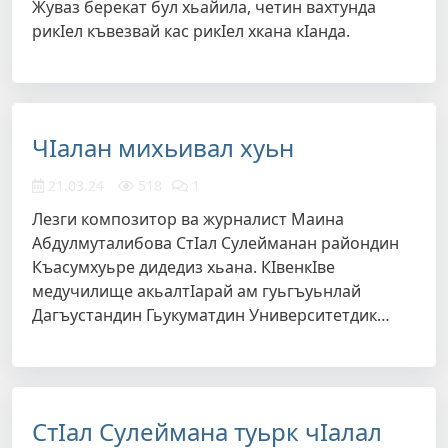
Жуваз берекат бул хьайила, четин вахтунда
рикIел къвезвай кас рикIел хкана кIанда.
ЧIалан михьивал хуьн
21.03.24
518
1
Лезги композитор ва журналист Маина
Абдулмуталибова СтIал Сулейманан райондин
Къасумхуьре дидедиз хьана. КIвенкIве
медучилище акьалтIарай ам гуьгъуьнлай
Дагъустандин Гьукуматдин Университетдик…
СтIал Сулеймана туьрк чIалал