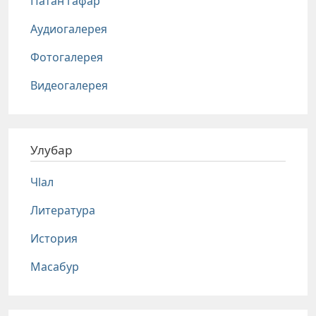
Патан гафар
Аудиогалерея
Фотогалерея
Видеогалерея
Улубар
Чlал
Литература
История
Масабур