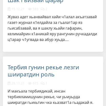
15.12.21
593
2
Жуваз адет хьанвайвал хайи ч1алал акъатзавай
газет-журнал к1елдайла за гъалат1ар яз
гьисабзавай, ва я шаклу хьайи гафарин,
келимайрин к1аникай яру рангунин ручкадалди
ц1арар ч1угвада ва абур хуьда.…
Тербия гунин рекье лезги
шииратдин роль
29.11.21
615
1
И макъала тербиядикай, инсан
тербияламишунин рекье, чи уьмуьрда
шииратди гьихьтин чка кьазват1а гьадакай я.