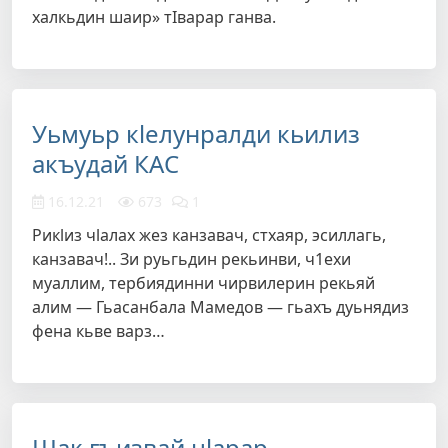
халкьдин шаир» тIварар ганва.
Уьмуьр кlелунралди кьилиз
акъудай КАС
16.12.21
673
1
Рикlиз чlалах жез канзавач, стхаяр, эсиллагь,
канзавач!.. Зи руьгьдин рекьинви, ч1ехи
муаллим, тербиядинни чирвилерин рекьяй
алим — Гьасанбала Мамедов — гьахъ дуьнядиз
фена кьве варз…
Шак гъизвай цlарар