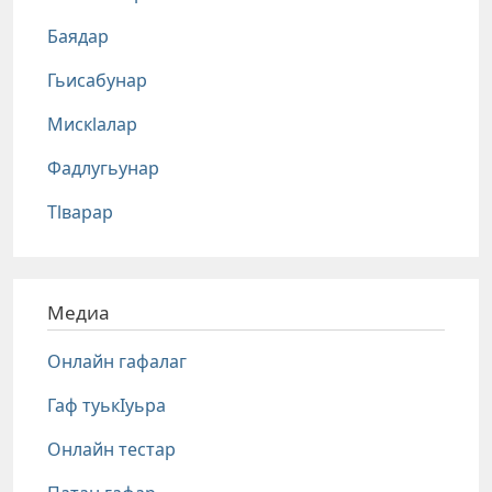
Баядар
Гьисабунар
Мискlалар
Фадлугьунар
Тlварар
Медиа
Онлайн гафалаг
Гаф туькIуьра
Онлайн тестар