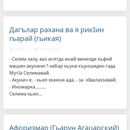
Дагълар рахана ва я рикIин
гьарай (гьикая)
13.09.21
1133
0
- Селим халу, ваз исятда инай винелди хъфей
машин акунани ?-хабар кьуна къуншидин гада
МутIа Селимавай.
- Акунач е, - кьил хкажна ада, - за кIвалахзавай.
- Иномарка………
Селима кьил…
Афоризмар (Гьарун Агацарский)