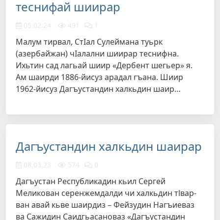
теснифай шиирар
05.02.24
491
1
Малум тирвал, СтIал Сулеймана туьрк
(азербайжан) чIалални шиирар теснифна.
Ихьтин сад лагьай шиир «Дербент шегьер» я.
Ам шаирди 1886-йисуз арадал гъана. Шиир
1962-йисуз Дагъустандин халкьдин шаир…
Дагъустандин халкьдин шаирар
08.03.23
574
0
Дагъустан Республикадин кьил Сергей
Меликован серенжемдалди чи халкьдин тlвар-
ван авай кьве шаирдиз – Фейзудин Нагъиеваз
ва Сажидин Саидгьасановаз «Дагъустандин