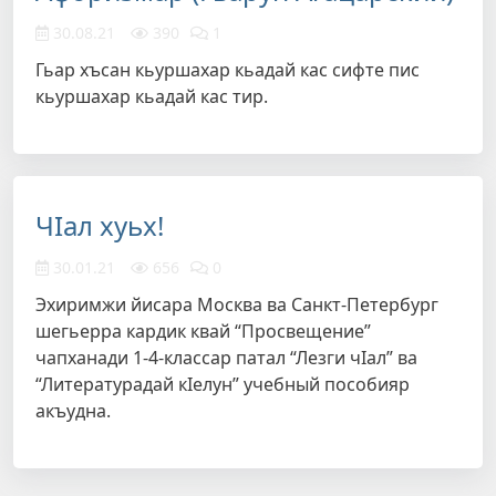
30.08.21
390
1
Гьар хъсан кьуршахар кьадай кас сифте пис
кьуршахар кьадай кас тир.
ЧIал хуьх!
30.01.21
656
0
Эхиримжи йисара Москва ва Санкт-Петербург
шегьерра кардик квай “Просвещение”
чапханади 1-4-классар патал “Лезги чIал” ва
“Литературадай кIелун” учебный пособияр
акъудна.