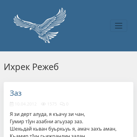
Перейти к основному содержанию
Ихрек Режеб
Заз
10.04.2012
1575
0
Я зи дерт алуда, я къачу зи чан,
Гумир тIун азабни агьузар заз.
Шехьдай кьван буьркьуь я, амач захъ аман,
Кьамир тIун гьижрандин залан…