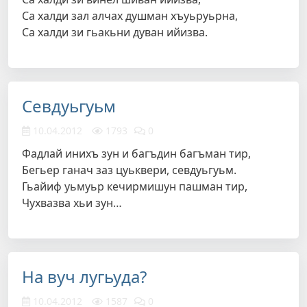
Са халди зал алчах душман хъуьруьрна,
Са халди зи гьакьни дуван ийизва.
Севдуьгуьм
10.04.2012
1793
0
Фадлай инихъ зун и багъдин багъман тир,
Бегьер ганач заз цуьквери, севдуьгуьм.
Гьайиф уьмуьр кечирмишун пашман тир,
Чухвазва хьи зун…
На вуч лугьуда?
10.04.2012
1587
0