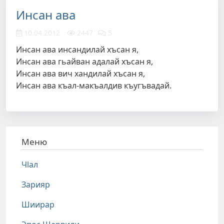
Инсан ава
10.04.2012
2447
5
Инсан ава инсандилай хъсан я,
Инсан ава гьайван адалай хъсан я,
Инсан ава вич хандилай хъсан я,
Инсан ава къал-макъалдив къугъвадай.
Меню
Чlал
Зарияр
Шиирар