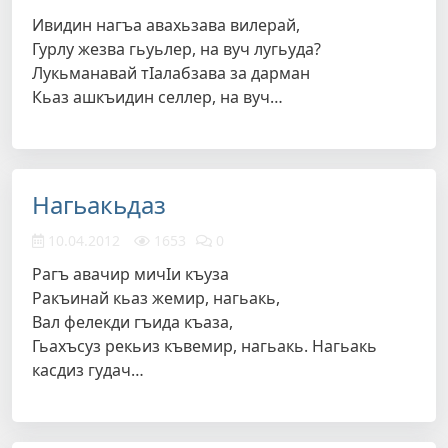
Ивидин нагъа авахьзава вилерай,
Гурлу жезва гьуьлер, на вуч лугьуда?
Лукьманавай тIалабзава за дарман
Кьаз ашкъидин селлер, на вуч…
Нагьакьдаз
10.04.2012
1653
0
Рагъ авачир мичIи къуза
Ракъинай кьаз жемир, нагьакь,
Вал фелекди гъида къаза,
Гьахъсуз рекьиз къвемир, нагьакь. Нагьакь
касдиз гудач…