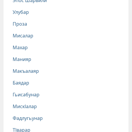
Эпос Шарвили
Улубар
Проза
Мисалар
Махар
Манияр
Макъалаяр
Баядар
Гьисабунар
Мискlалар
Фадлугьунар
Тlварар