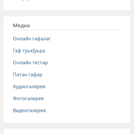
Медиа
Онлайн гафалаг
Гаф туькIуьра
Онлайн тестар
Патан гафар
Аудиогалерея
Фотогалерея
Видеогалерея