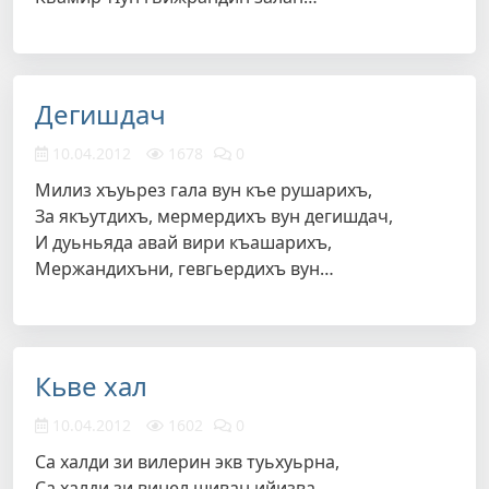
Дегишдач
10.04.2012
1678
0
Милиз хъуьрез гала вун къе рушарихъ,
За якъутдихъ, мермердихъ вун дегишдач,
И дуьньяда авай вири къашарихъ,
Мержандихъни, гевгьердихъ вун…
Кьве хал
10.04.2012
1602
0
Са халди зи вилерин экв туьхуьрна,
Са халди зи винел шиван ийизва,