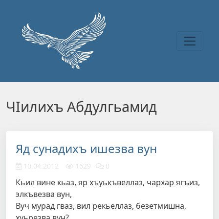
Перейти к основному содержанию
ЧIилихъ Абдулгьамид
Яд сунадихъ ишезва вун
10.04.2012
1629
0
Кьил вине кьаз, яр хъуькъвеллаз, чархар ягъиз,
элкъвезва вун,
Вуч мурад гваз, вил рекьеллаз, безетмишна,
хуьрезва вун?