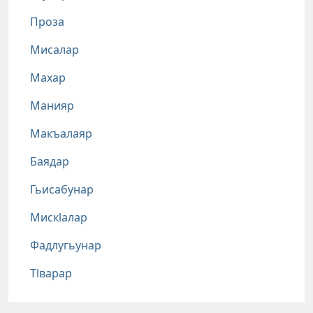
Проза
Мисалар
Махар
Манияр
Макъалаяр
Баядар
Гьисабунар
Мискlалар
Фадлугьунар
Тlварар