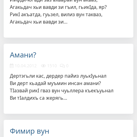
Агакьдач хьи вавди зи гъил, гьикIда, яр?
РикI акъатда, гуьзел, вилиз вун такваз,
Агакьдач хьи вавди зи…
Амани?
10.04.2012
1510
0
Дертэгьли кас, дердер пайиз луькIуьнал
Ви дерт кьадай муъмин инсан амани?
ТIазвай рикI гваз вун чуьллера къекъуьнал
Ви тIалдихъ са жерягь…
Фимир вун