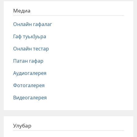
Медиа
Онлайн гафалаг
Гаф туькIуьра
Онлайн тестар
Патан гафар
Аудиогалерея
Фотогалерея
Видеогалерея
Улубар