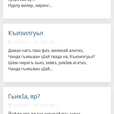
Нурлу вилер, зиринг…
Къизилгуьл
10.04.2012
1595
0
Дамах-чагъ гваз физ, виликай алатиз,
Чанда гьикьван цIай твада на, Къизилгуьл?
Шем-чирагъ хьиз, хквез, рикIив агатиз,
Чанда гьикьван цIай…
ГьикIа, яр?
10.04.2012
1620
0
Йифди-югъди заз ахварай вун акваз,