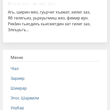
10.04.2012
1687
0
Агь, ширин мез, гуьрчег къамат, килиг заз,
Яб телягьиз, уьркуьтмиш жез, фимир вун.
РикIин гьисдихъ кьисметдин хат гилиг заз,
Элкъуьгъ…
Меню
Чlал
Зарияр
Шиирар
Эпос Шарвили
Улубар