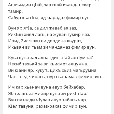
Ашкъидин цIай, зав гвай къенд-шекер
тамир.
Сабур кьатIна, яд-чарадаз фимир вун.
Вун яр ятIа, са дил жаваб ая заз,
РикIин хиял лагь, на жуван гумир наз.
Ирид йис я зун ви дердина кьураз,
Икьван ви гъам зи чандамаз фимир вун.
Куьз вуна зал алпандин цIай алтIумна?
Несиб тахьай за зи кьисмет алцумна.
Ви кIани яр, кукупI цихъ хьиз магьрумна,
Чан гъед-чирагъ, нур гъапамаз фимир вун.
Им кар хьанач вуна авур бейхабар,
Яб телягьиз мийир вуна зи рикI тIар.
Вун паталди чIулав авур табагъ чар
КIел тавуна, рахаз-рахаз фимир вун.