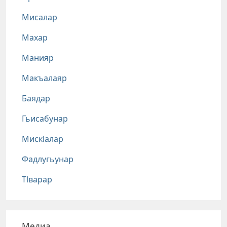
Мисалар
Махар
Манияр
Макъалаяр
Баядар
Гьисабунар
Мискlалар
Фадлугьунар
Тlварар
Медиа