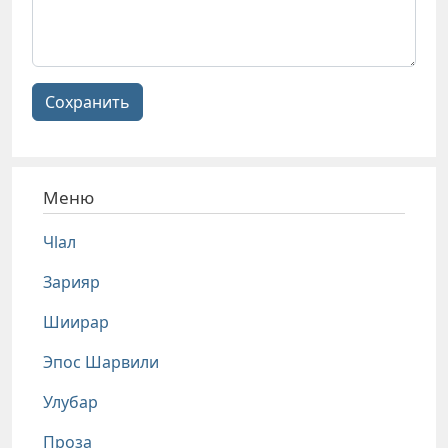
Сохранить
Меню
Чlал
Зарияр
Шиирар
Эпос Шарвили
Улубар
Проза