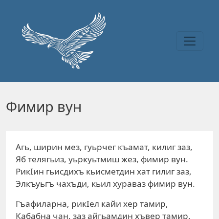
Перейти к основному содержанию
Фимир вун
Агь, ширин мез, гуьрчег къамат, килиг заз,
Яб телягьиз, уьркуьтмиш жез, фимир вун.
РикIин гьисдихъ кьисметдин хат гилиг заз,
Элкъуьгъ чахъди, кьил хураваз фимир вун.
Гъафиларна, рикIел кайи хер тамир,
Кабабна чан, заз айгьамдин хъвер тамир,