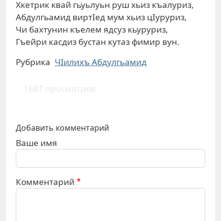
Хкетрик квай гьуьлуьн руш хьиз къалуриз,
Абдулгьамид виртIед мум хьиз цIуруриз,
Чи бахтунин къелем ядсуз кьуруриз,
Гъейри касдиз бустан кутаз фимир вун.
Рубрика
ЧIилихъ Абдулгьамид
1687 просмотров
Добавить комментарий
Ваше имя
Комментарий