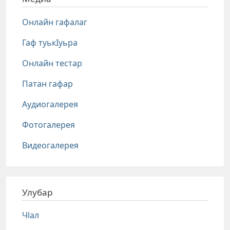
Онлайн гафалаг
Гаф туькIуьра
Онлайн тестар
Патан гафар
Аудиогалерея
Фотогалерея
Видеогалерея
Улубар
Чlал