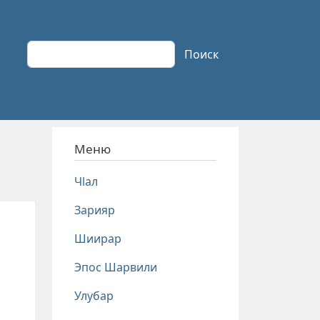
Поиск
Поиск
Меню
Чlал
Зарияр
Шиирар
Эпос Шарвили
Улубар