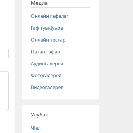
Медиа
Онлайн гафалаг
Гаф туькIуьра
Онлайн тестар
Патан гафар
Аудиогалерея
Фотогалерея
Видеогалерея
Улубар
Чlал