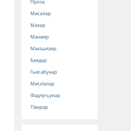
Проза
Мисалар
Махар
Манияр
Макъалаяр
Баядар
Гьисабунар
Мискlалар
Фадлугьунар
Тlварар