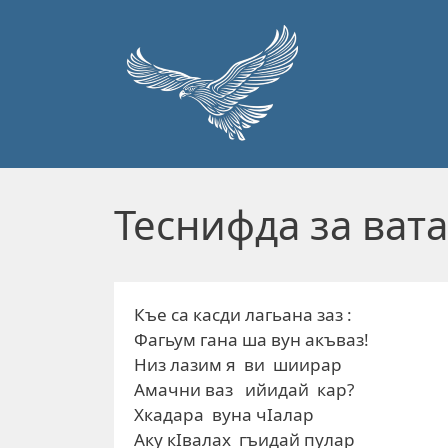
Перейти к основному содержанию
Теснифда за вата
Къе са касди лагьана заз :
Фагьум гана ша вун акъваз!
Низ лазим я ви шиирар
Амачни ваз ийидай кар?
Хкадара вуна чIалар
Аку кIвалах гъидай пулар