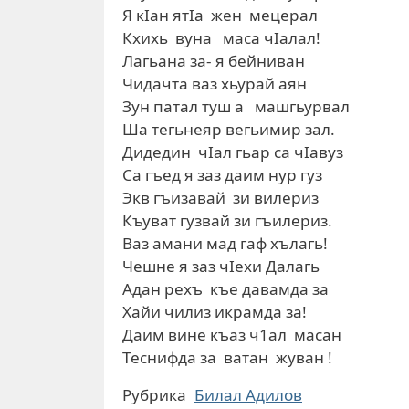
Я кIан ятIа жен мецерал
Кхихь вуна маса чIалал!
Лагьана за- я бейниван
Чидачта ваз хьурай аян
Зун патал туш а машгьурвал
Ша тегьнеяр вегьимир зал.
Дидедин чIал гьар са чIавуз
Са гъед я заз даим нур гуз
Экв гъизавай зи вилериз
Къуват гузвай зи гъилериз.
Ваз амани мад гаф хълагь!
Чешне я заз чIехи Далагь
Адан рехъ къе давамда за
Хайи чилиз икрамда за!
Даим вине къаз ч1ал масан
Теснифда за ватан жуван !
Рубрика
Билал Адилов