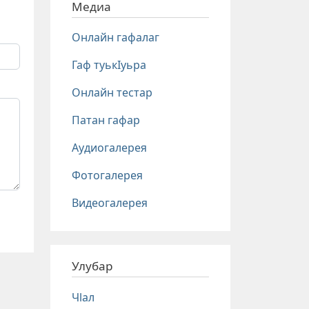
Медиа
Онлайн гафалаг
Гаф туькIуьра
Онлайн тестар
Патан гафар
Аудиогалерея
Фотогалерея
Видеогалерея
Улубар
Чlал