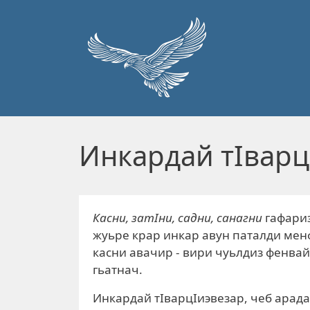
Перейти к основному содержанию
Инкардай тIварц
Касни, затIни, садни, санагни
гафариз
жуьре крар инкар авун паталди менф
касни авачир - вири чуьлдиз фенвай
гьатнач.
Инкардай тIварцIиэвезар, чеб арадал