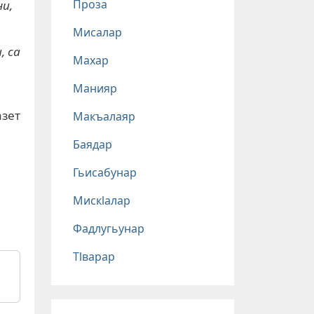
Проза
ни,
Мисалар
, са
Махар
Манияр
азет
Макъалаяр
Баядар
Гьисабунар
Мискlалар
Фадлугьунар
Тlварар