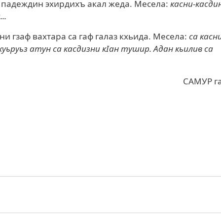
а падеждин эхирдихъ акал жеда. Месела:
касни-касди
..
ни гзаф вахтара са гаф галаз кхьида. Месела:
са касни
 хуьруьз атун са касдизни кIан тушир. Адан кьилив са
САМУР г