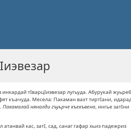
Iиэвезар
 инкардай тIварцIиэвезар лугьуда. Абурукай жуьреб
ят къачуда. Месела: Пакаман вахт тиртIани, идара
.
Пакамалай няналди гъуьрче къекъвена
, ингье затIни
 атанвай кас, затI, сад, санаг гафар хьиз падежриз