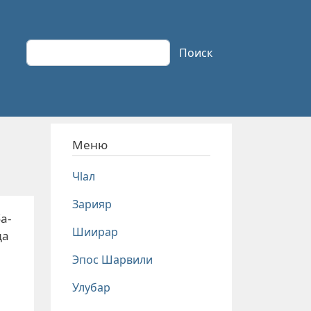
Поиск
Поиск
Меню
Чlал
Зарияр
а-
Шиирар
да
Эпос Шарвили
Улубар