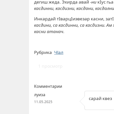
дегиш жеда. Эхирда авай
-ни
кIус гь
касдинни, касдизни, касдани, касдални.
Инкардай тIварцIиэвезар касни, затI
касдини, са касдинни, са касдизни. Ам
касни атанач.
Рубрика
Чlал
1 просмотр
Комментарии
луиза
сарай квез
11.05.2025