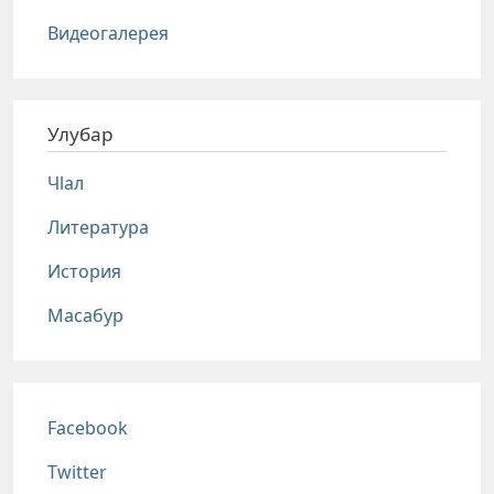
Видеогалерея
Улубар
Чlал
Литература
История
Масабур
Соц сети
Facebook
Twitter