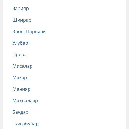
Зарияр
Шиирар
Эпос Шарвили
Улубар
Проза
Мисалар
Махар
Манияр
Макъалаяр
Баядар
Гьисабунар