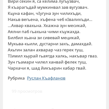
Вири секин я, са келима лугьузвач,
Я къарагъдай мумкинвал зав вугузвач.
Кьуна кафан, чIугуна зун чилихъди,
Накьв вегьена, хъфена чеб кIвалихъди…
…Ахвар квахьна. Хкажна зун месикай,
Аялни паб гьахьна чими къужахда.
Билбил хьана зи сивевай мецикай,
Мукьва-кьили, дустарни захъ, дамахдай.
Ахьтин залан ахварар чаз герек туш,
ТIимил хьурай гьаятда халкь, накъвар гваз.
Зун гъамари чилел ханвай фелек туш,
Чархачи я, шад йикъарин хабар гвай.
Рубрика
Руслан Къафланов
99 просмотров