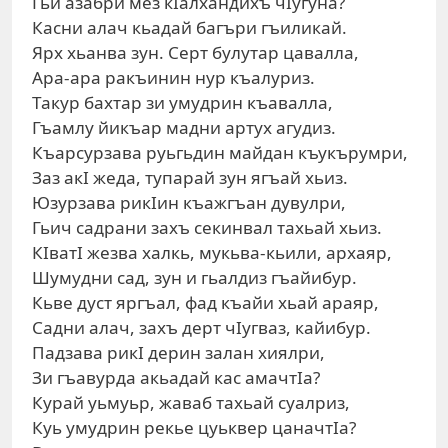
Гьи азабри мез кIалхандихъ чIугуна?
Касни алач кьадай багъри гъиликай.
Ярх хьанва зун. Серт булутар цавалла,
Ара-ара ракъинин нур къалуриз.
Такур бахтар зи умудрин къавалла,
Гъамлу йикъар мадни артух агудиз.
Къарсурзава руьгьдин майдан къукърумри,
Заз акI жеда, тупарай зун ягъай хьиз.
Юзурзава рикIин къажгъан дувулри,
Гьич садрани захъ секинвал тахьай хьиз.
КIватI жезва халкь, мукьва-кьили, архаяр,
Шумудни сад, зун и гьалдиз гъайибур.
Кьве дуст яргъал, фад къайи хьай араяр,
Садни алач, захъ дерт чIугваз, кайибур.
Падзава рикI дерин залан хиялри,
Зи гъавурда акьадай кас амачтIа?
Курай уьмуьр, жаваб тахьай суалриз,
Куь умудрин рекье цуьквер цаначтIа?