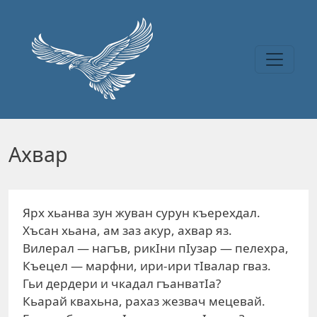
Перейти к основному содержанию
Ахвар
Ярх хьанва зун жуван сурун къерехдал.
Хъсан хьана, ам заз акур, ахвар яз.
Вилерал — нагъв, рикIни пIузар — пелехра,
Къецел — марфни, ири-ири тIвалар гваз.
Гьи дердери и чкадал гъанватIа?
Кьарай квахьна, рахаз жезвач мецевай.