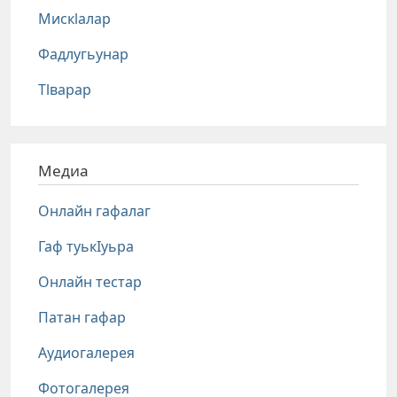
Мискlалар
Фадлугьунар
Тlварар
Медиа
Онлайн гафалаг
Гаф туькIуьра
Онлайн тестар
Патан гафар
Аудиогалерея
Фотогалерея