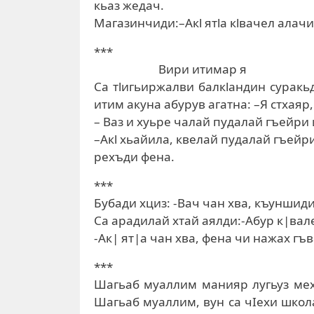
кьаз жедач.
Магазинчиди:–Акl ятlа кlвачел алач
***
Вири итимар я
Са тlигьиржалви балкlандин суракь
итим акуна абурув агатна: –Я стхаяр
– Ваз и хуьре чалай пудалай гъейри
–Акl хьайила, квелай пудалай гъейр
рехъди фена.
***
Бубади хциз: -Вач чан хва, къуншид
Са арадилай хтай аялди:-Абур к|вал
-Ак| ят|а чан хва, фена чи нажах гъ
***
Шагьаб муаллим манияр лугьуз мех
Шагьаб муаллим, вун са чIехи школа