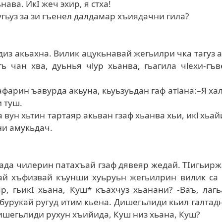
ава. ИкI жеч эхир, я стха!
лугьуз за зи гъенел далдамар хъиядачни гила?
сдиз акьахна. Вилик ацукьнавай жегьилри чка тагуз 
ь чан хва, дуьнья чlур хьанва, гьагила чlехи-гъ
фарин ъавурда акьуна, кьуьзуьдан гаф атlана:–Я хал
и туш.
 вун хьтин тартаяр акьван гзаф хьанва хьи, икl хьай
lни амукьдач.
ада чилерин патахъай гзаф дявеяр жедай. ТIигьир
ай хъфизвай къунши хуьруьн жегьилрин вилик са 
р, гьикI хьана, Куш* къахчуз хьанани? -Ваъ, лаг
абурукай ругуд итим кьена. Дишегьлиди кьил галтадн
 дишегьлиди рухун хъийида, Куш низ хьана, Куш?