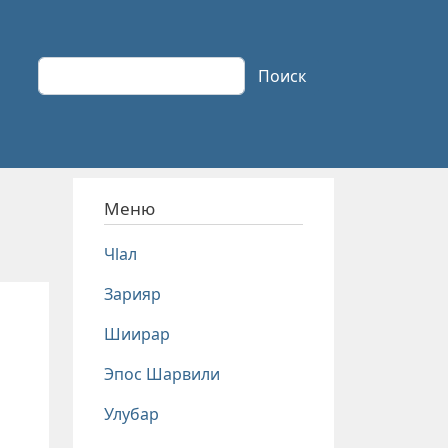
Поиск
Поиск
Меню
Чlал
Зарияр
Шиирар
Эпос Шарвили
Улубар