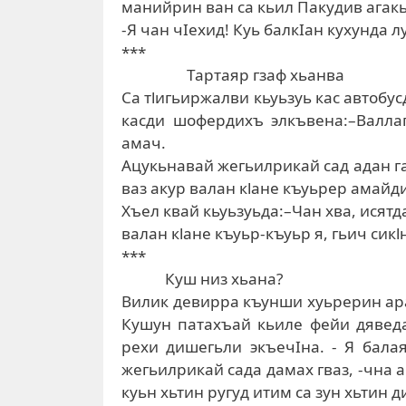
манийрин ван са кьил Пакудив агакьн
-Я чан чIехид! Куь балкIан кухунда 
***
Тартаяр гзаф хьанва
Са тlигьиржалви кьуьзуь кас автобу
касди шофердихъ элкъвена:–Валлаг
амач.
Ацукьнавай жегьилрикай сад адан га
ваз акур валан кlане къуьрер амайд
Хъел квай кьуьзуьда:–Чан хва, исятда
валан кlане къуьр-къуьр я, гьич сик
***
Куш низ хьана?
Вилик девирра къунши хуьрерин ар
Кушун патахъай кьиле фейи дявед
рехи дишегьли экъечIна. - Я балая
жегьилрикай сада дамах гваз, -чна 
куьн хьтин ругуд итим са зун хьтин