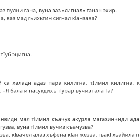
ваз пулни гана, вуна заз «сигнал» ганач эхир.
на, ваз мад гьихьтин сигнал кlанзава?
тIуб эцигна.
й са халади адаз пара килигна, тIимил килигна, 
–Я бала и пасукдихъ тlурар вучиз галатlа?
.
ьнвиди мал тlимил къачуз акурла магазинчиди ад
 гузва, вуна тlимил вучиз къачузва?
зва, кlвачел алаз хъфена кlан жезва, гьакl хьайила 