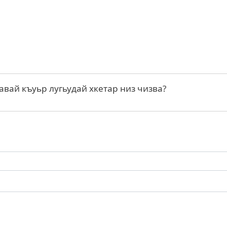
авай къуьр лугьудай хкетар низ чизва?