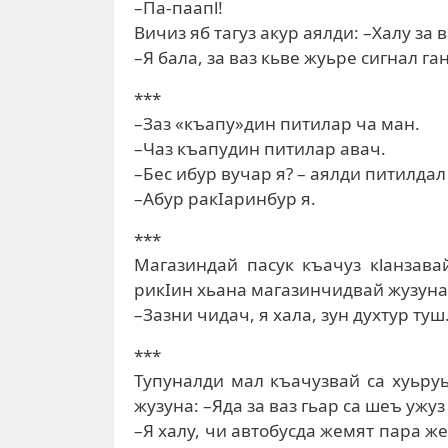
–Па-паапl!
Вичиз яб тагуз акур аялди: –Халу за 
–Я бала, за ваз кьве жуьре сигнал га
***
–Заз «къапу»дин питилар ча ман.
–Чаз къапудин питилар авач.
–Бес ибур вучар я? – аялди питилдал 
–Абур ракIаринбур я.
***
Магазиндай пасук къачуз кlанзава
рикIин хьана магазинчидвай жузуна: 
–Зазни чидач, я хала, зун духтур туш
***
Тупуналди мал къачузвай са хуьру
жузуна: –Яда за ваз гьар са шеъ ужуз
–Я халу, чи автобусда жемят пара же