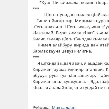
*Куш ­ ТIигьиржала чкадин тIвар.
***
ЦIегь тIуьрдан кьилел цIай ала
Гишин йисар тир. Миримаз цура ху
цIегь квахьна. ЦIегь чуьнуьхна тI
кIанзавай. Bири кимел кIватI хьан
Килиг, гадаяр цIегь тIуьрдан кьилел 
Кимел алайбуру вирида ван атай 
бармак кьуна цавуз килигна.
***
Я шткидай кIвал авач, я ацадай кал 
Кириман рушаз илчияр атанвай. Ки
абуруз руш гуз кIанзавачир. Тай
Кириман япал кушкушна: – Яда. гзаф
кIвал, я ацадай кал, яни гуьдай ник 
Рубрика
Макъалаяр