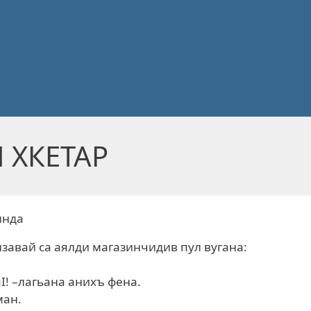
 ХКЕТАР
инда
нзавай са аялди магазинчидив пул вугана:
! –лагьана анихъ фена.
ман.