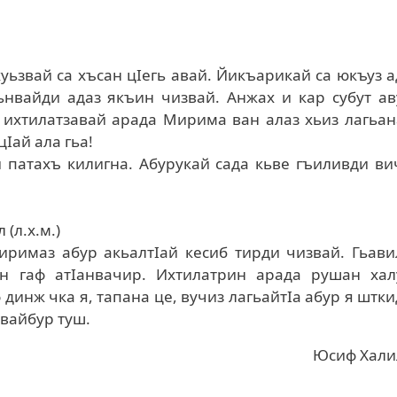
ьзвай са хъсан цIегь авай. Йикъарикай са юкъуз 
уьнвайди адаз якъин чизвай. Анжах и кар субут а
а ихтилатзавай арада Мирима ван алаз хьиз лагьан
цIай ала гьа!
патахъ килигна. Абурукай сада кьве гъиливди ви
(л.х.м.)
римаз абур акьалтIай кесиб тирди чизвай. Гьави
ин гаф атIанвачир. Ихтилатрин арада рушан хал
 динж чка я, тапана це, вучиз лагьайтIа абур я штк
авайбур туш.
Юсиф Хали