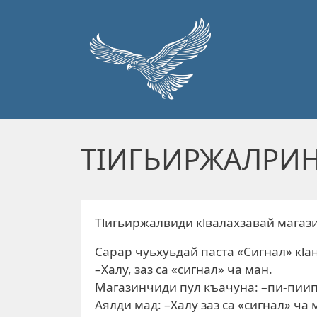
Перейти к основному содержанию
ТIИГЬИРЖАЛРИН
Тlигьиржалвиди кlвалахзавай магаз
Сарар чуьхуьдай паста «Сигнал» кlа
–Халу, заз са «сигнал» ча ман.
Магазинчиди пул къачуна: –пи-пиипI
Аялди мад: –Халу заз са «сигнал» ча 