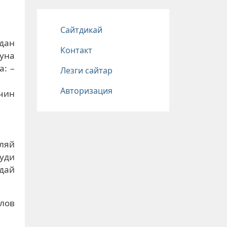
Подвал
Сайтдикай
адан
Контакт
вуна
а: –
Лезги сайтар
Авторизация
чин
ляй
уди
идай
лов