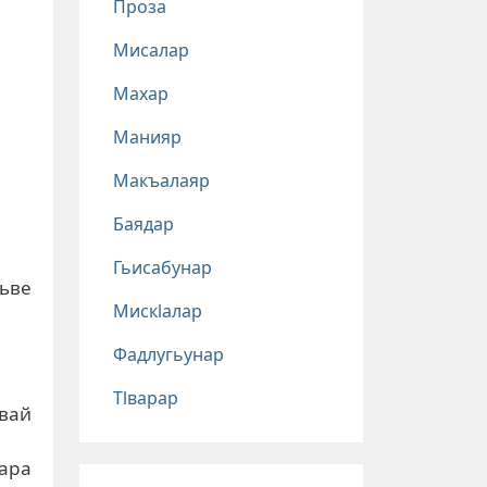
Проза
Мисалар
Махар
Манияр
Макъалаяр
Баядар
Гьисабунар
кьве
Мискlалар
Фадлугьунар
Тlварар
авай
пара