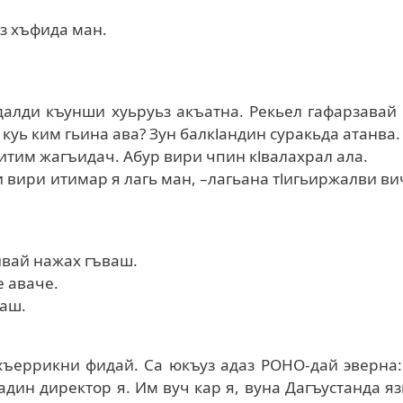
из хъфида ман.
далди къунши хуьруьз акъатна. Рекьел гафарзавай
, куь ким гьина ава? Зун балкlандин суракьда атанва.
 итим жагъидач. Абур вири чпин кlвалахрал ала.
и вири итимар я лагь ман, –лагьана тlигьиржалви в
ивай нажах гъваш.
е аваче.
ваш.
ъеррикни фидай. Са юкъуз адаз РОНО-дай эверна:
дин директор я. Им вуч кар я, вуна Дагъустанда я