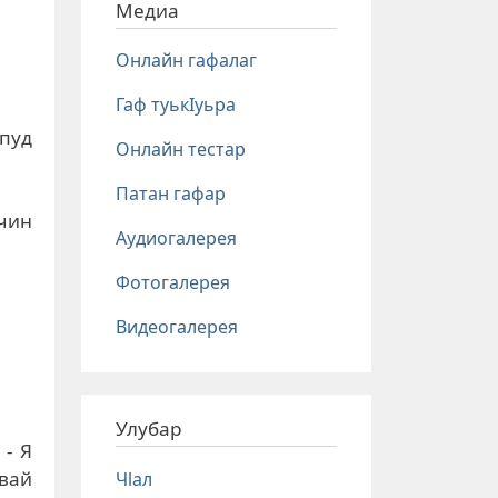
Медиа
Онлайн гафалаг
Гаф туькIуьра
 пуд
Онлайн тестар
Патан гафар
ичин
Аудиогалерея
Фотогалерея
Видеогалерея
Улубар
 - Я
звай
Чlал