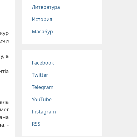
Литература
История
Масабур
акур
вечи
у, а
Соц сети
Facebook
итlа
Twitter
Telegram
YouTube
жала
мег
Instagram
ьана
RSS
а, -