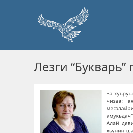
Перейти к основному содержанию
Лезги “Букварь” 
За хуьруь
чизва: а
месэлайри
амукьдач”
Алай деви
хьунин ша