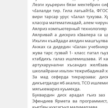
Лезги хуьрерин бязи мектебрин сифт
чIалалди тир. Гила лагьайтIа, ФГОС
вири тарсар урус чIалал тухузва. Х
классра математикадай, алем чирун
Аялриз компьютерный технологияр ч
Аялривай а дискриз кIвалера са ш
Ихьтин къайдади аялдин машгъулвал
Анжах са дидедин чIалан учебникр
жува тарс гузвай 1- класс патал гь
ктабдихъ галаз ишлемишзава. И ка
артухарунални хъсандиз желбза
школайрани ихьтин тежрибадикай хи
За мад сеферда тикрарзава: дис
дикъетдалди яб акализ, ТСО ишлемиш
мягькемариз куьмекда.
Буквардин диск арадал гъиз за
Эфендиев Ярмета ва программист,
кьетIен чухсагъул малумарзава.