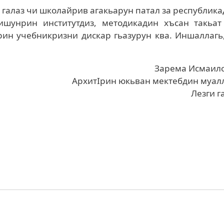
 галаз чи школайрив агакьарун патал за республик
шунрин институтдиз, методикадин хъсан такьат 
рин учебникризни дискар гьазурун ква. Иншаллагь
Зарема Исмаило
АрхитIрин юкьван мектебдин муал
Лезги г