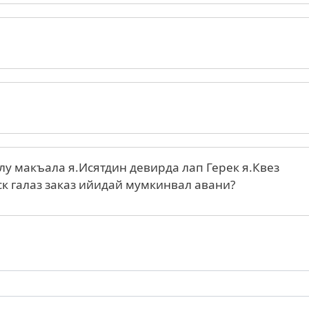
лу макъала я.Исятдин девирда лап Герек я.Квез
ск галаз заказ ийидай мумкинвал авани?