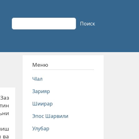
Поиск
Поиск
Меню
Чlал
Зарияр
 Заз
Шиирар
тин
кьни
Эпос Шарвили
Улубар
миш
н ва