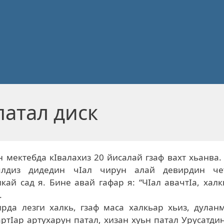
патал диск
н мектебда кIвалахиз 20 йисалай гзаф вахт хьанва.
ялдиз дидедин чIал чирун алай девирдин че
кай сад я. Бине авай гафар я: “ЧIал авачтIа, хал
.
рда лезги халкь, гзаф маса халкьар хьиз, дулан
ртIар артухарун патал, хизан хуьн патал Урусатди