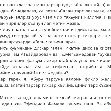
егьан классра вири тарсар (урус чIал хкатайла) л
-дин бинедаллаз, са лезги чIалан тарс лезгидал, 
уьруьн аялриз урус чIал чир тахьуниз килигна 1 в
ай чирвилер къачун лап четин жезва.
ирун патал гьар са учебник вичин диск галаз хкве
умуд сеферда яб гуз ва четин гафар тикрариз же
ни артухарда, чIални гегьеншарда.
ихъ куьмекдин дискар галач. Ихьтин диск за сифт
узурна, ам Р.Гьайдарован ва Гь.Мегьамедован “Букв
рди аялрин фагьум-фикир ктаб кIелунални, чирви
вайди аквазва. Им зи сифтегьан тежриба я. М
йир къачунайтIа пис жедайни?..
кар герек я. Абуру тарсуна аялрин фикир желб
из, алатай тарсар тикрар хъийиз, цIийи тарс хъса
з Махачкъалада яшамиш жезвай миграгъви инже
 адан хва Эфендиев Жамала куьмек гана. За абу