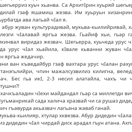
 шегьерриз куьч хьанва. Са АрхитIрин хуьряй шегь
ндилай гзаф яшамиш жезва. Им хуьруьн хизанрин
урбатда ава лагьай чIал я.
, абур жуван культурадивай, мукьва-кьилийривай, 
лезги чIалавай яргъа жезва. Гьайиф хьи, гьар г
кинвал виридаз жезвач. Шегьерра, куьчеда урус ч
да урус чIал хьайила, кIвале кьванни жуван чIа
ан яргъа жедачир.
ани ван къведайбур гзаф вахтара урус чIалан рах
атанэгьлийри, чпин мажалсузвилиз килигна, веле
ач. Бес гьа икI, 2-3 несил алатайла, чахъ чи ч
 тушни?!
Махачкъаладин чIехи майдандал гьар са миллетди в
угьманрикай сада халича хразвай чи са рушаз дид
 вич гъавурда акьазвач лагьана жаваб ганай.
мукьва-кьилияр, хтулар хквезва. Абур дидедин чIал
из дидедин чIал чирдай диск арадал гъун атана. Ахп