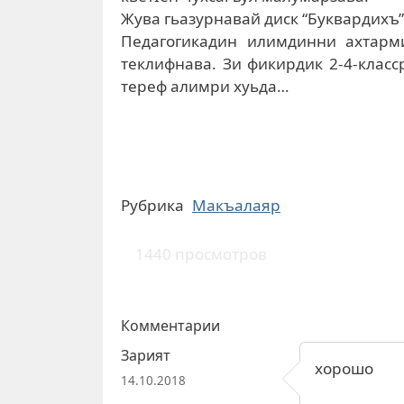
Жува гьазурнавай диск “Буквардихъ”
Педагогикадин илимдинни ахтарми
теклифнава. Зи фикирдик 2-4-класс
тереф алимри хуьда…
Рубрика
Макъалаяр
1440 просмотров
Комментарии
Зарият
хорошо
14.10.2018