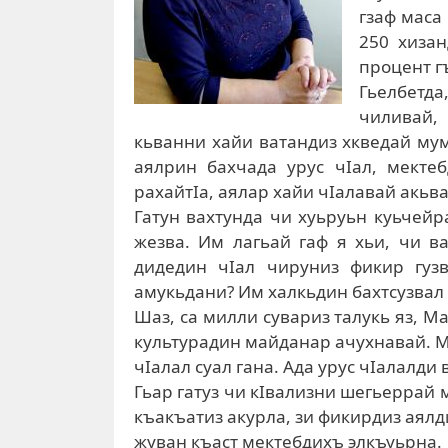
гзаф маса
250 хиза
процент гъ
Гьелбетда
чиливай, 
кьванни хайи ватандиз хкведай мум
аялрин бахчада урус чIал, мектеб
рахайтIа, аялар хайи чIалавай акьв
Гатун вахтунда чи хуьруьн куьчейр
жезва. Им лагьай гаф я хьи, чи в
дидедин чIал чируниз фикир гузв
амукьдани? Им халкьдин бахтсузвал
Шаз, са милли сувариз талукь яз, 
культурадин майданар ачухнавай. М
чIалал суал гана. Ада урус чIалалди
Гьар гатуз чи кIвализни шегьеррай 
къакъатиз акурла, зи фикирдиз аялд
жуван къаст мектебдихъ элкъуьрна.