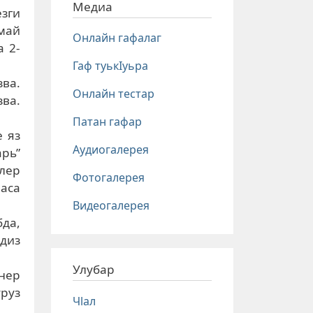
Медиа
езги
амай
Онлайн гафалаг
а 2-
Гаф туькIуьра
зва.
Онлайн тестар
зва.
Патан гафар
е яз
Аудиогалерея
арь”
лер
Фотогалерея
аса
Видеогалерея
да,
ндиз
Улубар
нер
руз
Чlал