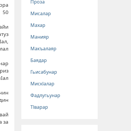
Проза
ерра
 50
Мисалар
Махар
хайи
атуз
Манияр
Iал,
Макъалаяр
лал
Баядар
унар
дриз
Гьисабунар
Iал
Мискlалар
ичин
Фадлугьунар
един
Тlварар
авай
а за