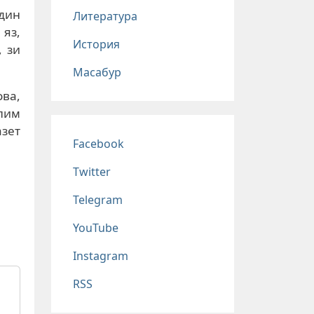
адин
Литература
яз,
История
, зи
Масабур
ва,
лим
азет
Соц сети
Facebook
Twitter
Telegram
YouTube
Instagram
RSS