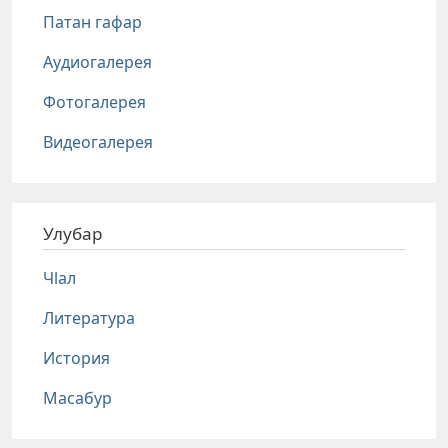
Патан гафар
Аудиогалерея
Фотогалерея
Видеогалерея
Улубар
Чlал
Литература
История
Масабур