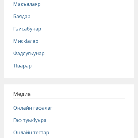
Макъалаяр
Баядар
Гьисабунар
Мискlалар
Фадлугьунар
Тlварар
Медиа
Онлайн гафалаг
Гаф туькIуьра
Онлайн тестар