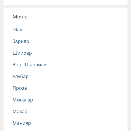
Меню
Чlал
Зарияр
Шиирар
Эпос Шарвили
Улубар
Проза
Мисалар
Махар
Манияр