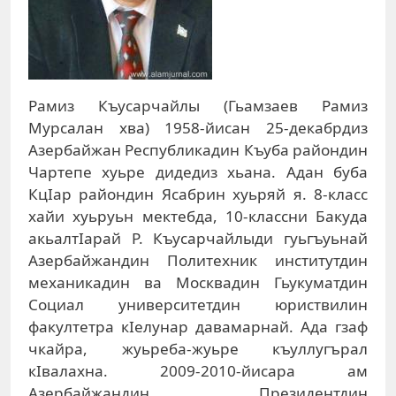
Рамиз Къусарчайлы (Гьамзаев Рамиз
Мурсалан хва) 1958-йисан 25-декабрдиз
Азербайжан Республикадин Къуба райондин
Чартепе хуьре дидедиз хьана. Адан буба
КцІар райондин Ясабрин хуьряй я. 8-класс
хайи хуьруьн мектебда, 10-классни Бакуда
акьалтІарай Р. Къусарчайлыди гуьгъуьнай
Азербайжандин Политехник институтдин
механикадин ва Москвадин Гьукуматдин
Социал университетдин юриствилин
факултетра кІелунар давамарнай. Ада гзаф
чкайра, жуьреба-жуьре къуллугърал
кІвалахна. 2009-2010-йисара ам
Азербайжандин Президентдин