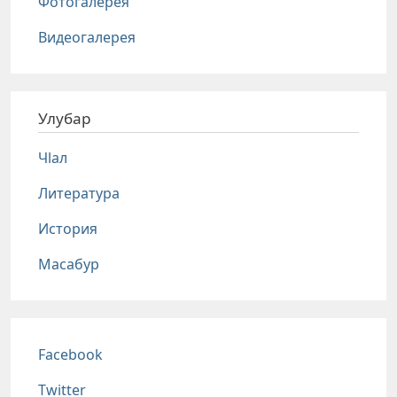
Фотогалерея
Видеогалерея
Улубар
Чlал
Литература
История
Масабур
Соц сети
Facebook
Twitter