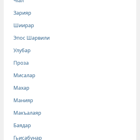
Чlал
Зарияр
Шиирар
Эпос Шарвили
Улубар
Проза
Мисалар
Махар
Манияр
Макъалаяр
Баядар
Гьисабунар