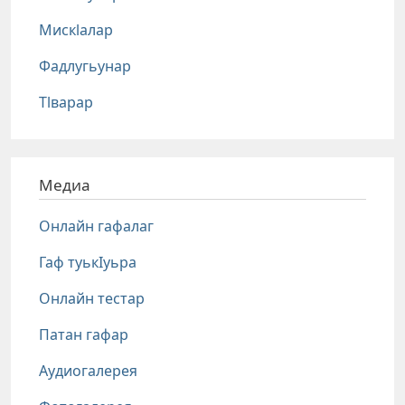
Мискlалар
Фадлугьунар
Тlварар
Медиа
Онлайн гафалаг
Гаф туькIуьра
Онлайн тестар
Патан гафар
Аудиогалерея