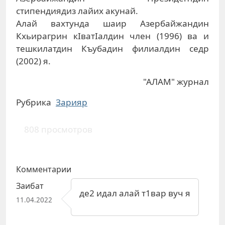
стипендиядиз лайих акунай.
Алай вахтунда шаир Азербайжандин
Кхьирагрин кІватІалдин член (1996) ва и
тешкилатдин Къубадин филиалдин седр
(2002) я.
"АЛАМ" журнал
Рубрика
Зарияр
808 просмотров
Комментарии
Заибат
де2 идал алай т1вар вуч я
11.04.2022