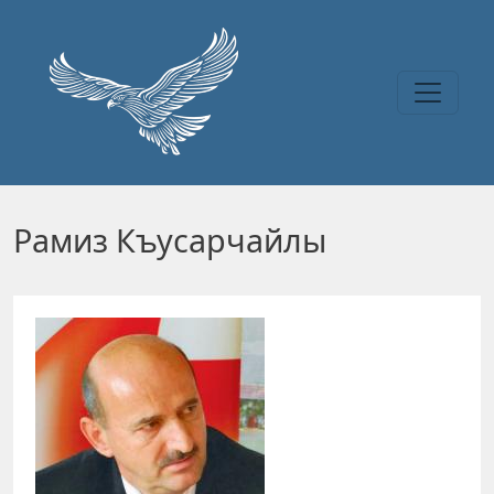
Перейти к основному содержанию
Рамиз Къусарчайлы