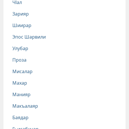
Чlал
Зарияр
Шиирар
Эпос Шарвили
Улубар
Проза
Мисалар
Махар
Манияр
Макъалаяр
Баядар
Гьисабунар