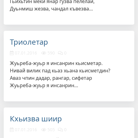
Гьихьтин меки янар гузва пелелай,
Дуьнмиш жезва, чандал къвезва…
Триолетар
07.01.2016
590
0
Жуьреба-жуьр я инсанрин кьисметар.
Нивай вилик пад кьаз хьана кьисметдин?
Аваз чпин дадар, рангар, сифетар
Жуьреба-жуьр я инсанрин…
Кхьизва шиир
07.01.2016
505
0