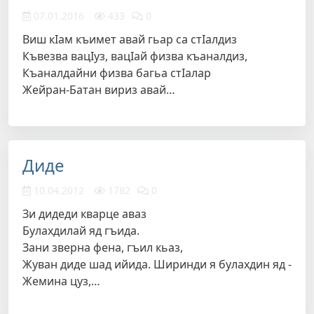
07.01.2016
433
0
Виш кIам къимет авай гьар са стIалдиз
Къвезва вацIуз, вацIай физва къаналдиз,
Къаналдайни физва багьа стIалар
Жейран-Батан вириз авай…
Диде
10.04.2012
1782
0
Зи дидеди кварце аваз
Булахдилай яд гъида.
Зани зверна фена, гъил кьаз,
Жуван диде шад ийида. Ширинди я булахдин яд -
Жемина цуз,…