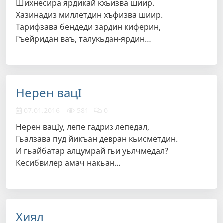
Шихнесира ярдикай кхьизва шиир.
Хазинадиз миллетдин хъфизва шиир.
Тарифзава бендеди зардин киферин,
Гъейридан ваъ, талукьдан-ярдин…
Нерен вацI
07.01.2016
581
0
Нерен вацIу, лепе гадриз лепедал,
Гьалзава пуд йикъан девран кьисметдин.
И гьайбатар алцумрай гьи уьлчмедал?
Кесибвилер амач накьан…
Хиял