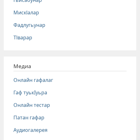
Мискlалар
Фадлугьунар
Тlварар
Медиа
Онлайн гафалаг
Гаф туькIуьра
Онлайн тестар
Патан гафар
Аудиогалерея