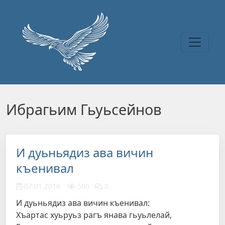
Перейти к основному содержанию
Ибрагьим Гьуьсейнов
И дуьньядиз ава вичин
къенивал
07.01.2016
500
0
И дуьньядиз ава вичин къенивал:
Хъартас хуьруьз рагъ янава гьуьлелай,