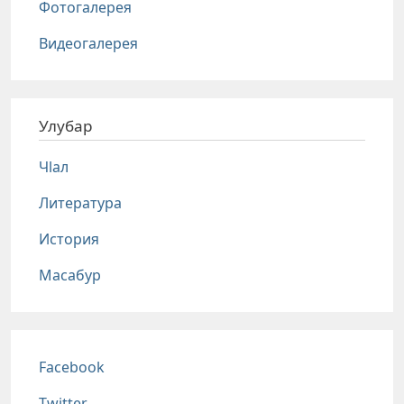
Фотогалерея
Видеогалерея
Улубар
Чlал
Литература
История
Масабур
Соц сети
Facebook
Twitter