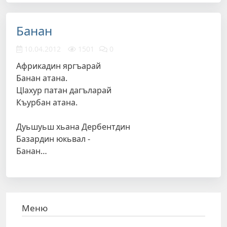
Банан
10.04.2012
1501
0
Африкадин яргъарай
Банан атана.
Цlахур патан дагъларай
Къурбан атана.
Дуьшуьш хьана Дербентдин
Базардин юкьвал -
Банан…
Меню