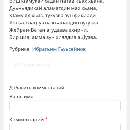
Виш кIамукай садан патав къах хьана,
Дуьньядикай аламатдин мах хьана,
КIаму яд хьиз, тухузва зун фикирди
Яргъал вацIуз ва къаналдив вугузва,
Жейран-Ватан агудзава эхирни,
Вир цив, амма зун хиялдив ацIузва.
Рубрика
Ибрагьим Гьуьсейнов
433 просмотра
Добавить комментарий
Ваше имя
Комментарий