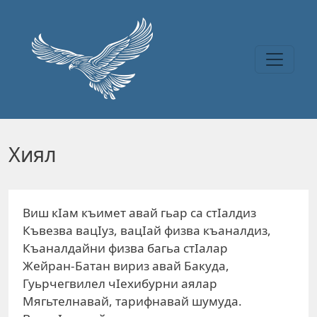
Перейти к основному содержанию
Хиял
Виш кIам къимет авай гьар са стIалдиз
Къвезва вацIуз, вацIай физва къаналдиз,
Къаналдайни физва багьа стIалар
Жейран-Батан вириз авай Бакуда,
Гуьрчегвилел чIехибурни аялар
Мягьтелнавай, тарифнавай шумуда.