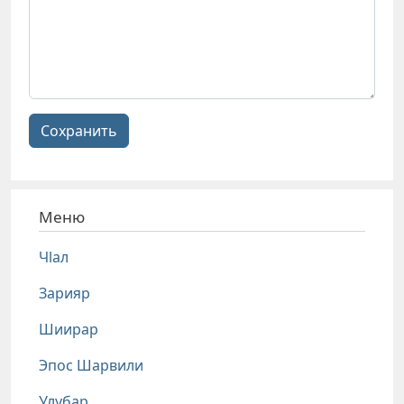
Сохранить
Меню
Чlал
Зарияр
Шиирар
Эпос Шарвили
Улубар