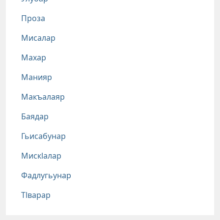
Проза
Мисалар
Махар
Манияр
Макъалаяр
Баядар
Гьисабунар
Мискlалар
Фадлугьунар
Тlварар