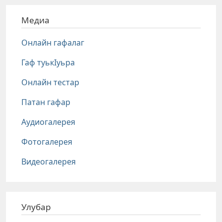
Медиа
Онлайн гафалаг
Гаф туькIуьра
Онлайн тестар
Патан гафар
Аудиогалерея
Фотогалерея
Видеогалерея
Улубар