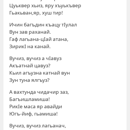
Цуьквер хьиз, яру хъуькъвер
Гьакьван,яр, хуш тир!
Ичин багъдин къацу тIулал
Вун зав раханай.
Гаф лагьана-цIай атана,
ЗирикI на канай.
Вучиз, вучиз а чIавуз
Акъатнай цавуз?
Кьил агъузна катнай вун
Зун туна ялгъуз?
А вахтунда чидачир заз,
Багъишламиша!
РикIе маса яр авайди
Югъ-йиф, гьамиша!
Вучиз, вучиз лагьанач,