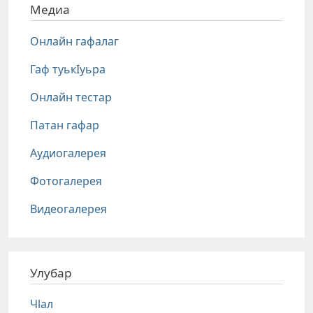
Медиа
Онлайн гафалаг
Гаф туькIуьра
Онлайн тестар
Патан гафар
Аудиогалерея
Фотогалерея
Видеогалерея
Улубар
Чlал