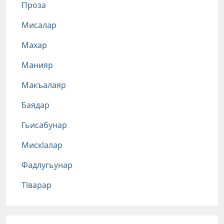
Проза
Мисалар
Махар
Манияр
Макъалаяр
Баядар
Гьисабунар
Мискlалар
Фадлугьунар
Тlварар