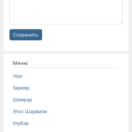
Сохранить
Меню
Чlал
Зарияр
Шиирар
Эпос Шарвили
Улубар