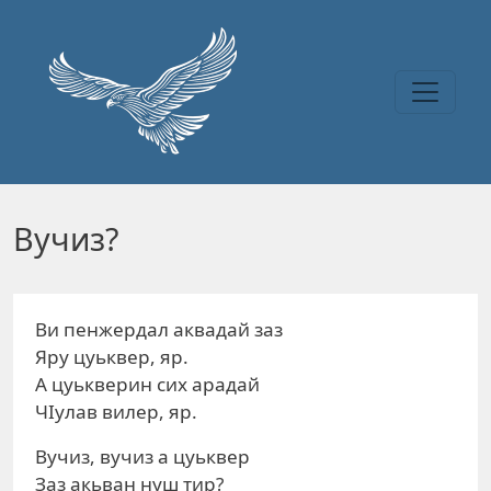
Перейти к основному содержанию
Вучиз?
Ви пенжердал аквадай заз
Яру цуьквер, яр.
А цуькверин сих арадай
ЧIулав вилер, яр.
Вучиз, вучиз а цуьквер
Заз акьван нуш тир?