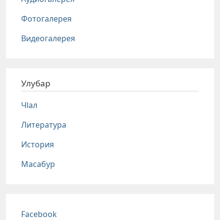
Фотогалерея
Видеогалерея
Улубар
Чlал
Литература
История
Масабур
Соц сети
Facebook