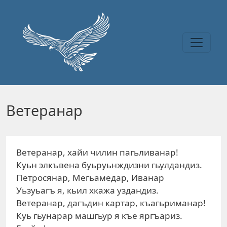
Перейти к основному содержанию
Ветеранар
Ветеранар, хайи чилин пагьливанар!
Куьн элкъвена буьруьнждизни гьулдандиз.
Петросянар, Мегьамедар, Иванар
Уьзуьагъ я, кьил хкажа уздандиз.
Ветеранар, дагъдин картар, къагьриманар!
Куь гьунарар машгьур я къе яргъариз.