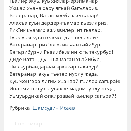
Гьайиф экуь, куь хиялар-эрзиманар
Ухшар хьана хару ягъай багълариз.
Вереранар, Ватан хвейи кьегьалар!
Алахъа куьн дердер-гъамар кьезилриз.
РикIик кьамир ажизвилер, ит гьалар,
Гуьзгуь я куьн гележегдин несилриз.
Ветеранар, рикIел хкин чан гайибур,
Багърибурни Гъалибвилин югъ такурбур!
Диде Ватан, Дуьнья масан хьайибур,
Чи къурбандар-чи эркекар такабур!
Ветеранар, экуь гъетер нурлу жеда.
Куь женгера лигим хьанвай гъилер сагърай!
Инанмиш хьухь, уьлкве мадни гурлу жеда,
Уьмуьрдикай фикирзавай кьилер сагърай!
Рубрика
Шамсудин Исаев
1 просмотр