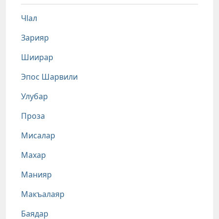
Чlал
Зарияр
Шиирар
Эпос Шарвили
Улубар
Проза
Мисалар
Махар
Манияр
Макъалаяр
Баядар