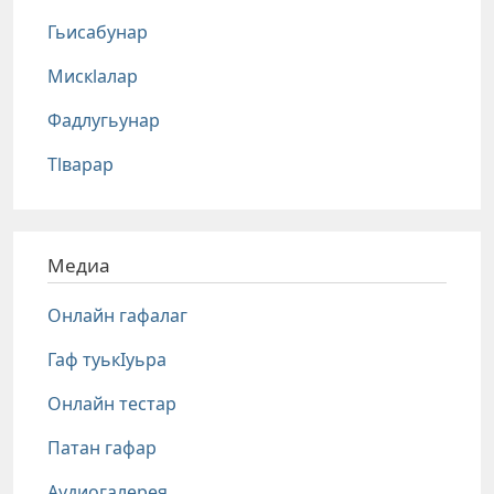
Гьисабунар
Мискlалар
Фадлугьунар
Тlварар
Медиа
Онлайн гафалаг
Гаф туькIуьра
Онлайн тестар
Патан гафар
Аудиогалерея