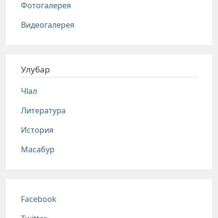
Фотогалерея
Видеогалерея
Улубар
Чlал
Литература
История
Масабур
Соц сети
Facebook