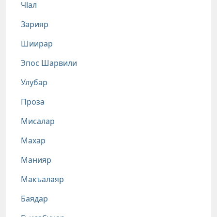
Чlал
Зарияр
Шиирар
Эпос Шарвили
Улубар
Проза
Мисалар
Махар
Манияр
Макъалаяр
Баядар