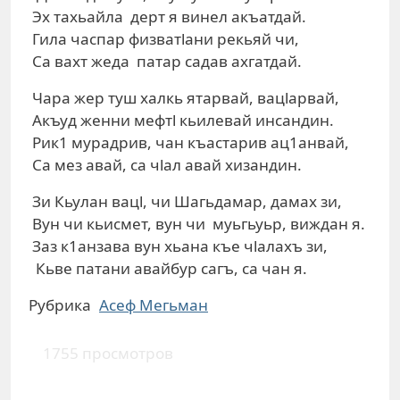
Эх тахьайла дерт я винел акъатдай.
Гила часпар физватlани рекьяй чи,
Са вахт жеда патар садав ахгатдай.
Чара жер туш халкь ятарвай, вацlарвай,
Акъуд женни мефтl кьилевай инсандин.
Рик1 мурадрив, чан къастарив ац1анвай,
Са мез авай, са чlал авай хизандин.
Зи Кьулан вацl, чи Шагьдамар, дамах зи,
Вун чи кьисмет, вун чи муьгьуьр, виждан я.
Заз к1анзава вун хьана къе чlалахъ зи,
Кьве патани авайбур сагъ, са чан я.
Рубрика
Асеф Мегьман
1755 просмотров