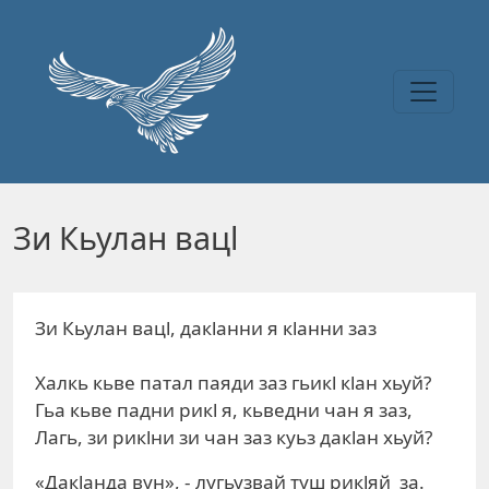
Перейти к основному содержанию
Зи Кьулан вацl
Зи Кьулан вацl, дакlанни я кlанни заз
Халкь кьве патал паяди заз гьикl кlан хьуй?
Гьа кьве падни рикl я, кьведни чан я заз,
Лагь, зи рикlни зи чан заз куьз дакlан хьуй?
«Дакlанда вун», - лугьузвай туш рикlяй за.