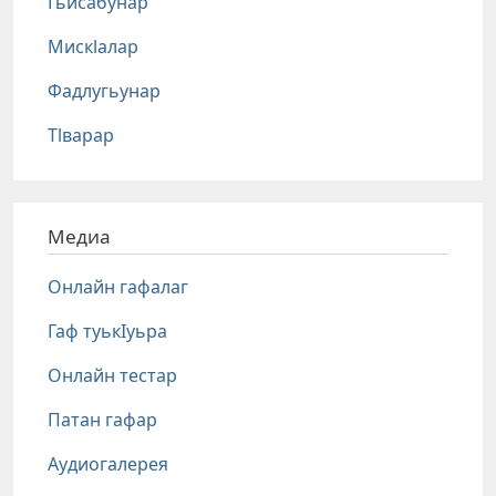
Гьисабунар
Мискlалар
Фадлугьунар
Тlварар
Медиа
Онлайн гафалаг
Гаф туькIуьра
Онлайн тестар
Патан гафар
Аудиогалерея