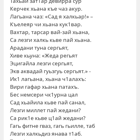
Тахьай зат1ар девирра сур
Керчек хьана къе чаз акур.
Лагьана чаз: «Сад я халкьар!» –
Къелеяр чи хьана кук1вар.
Вахтар, тарсар вай-зай хьана,
Са лезги халкь кьве пай хьана.
Арадани туна сергьят,
Хиве кьуна: «Жеда регьят
Эцигайла лезги сергьят,
Экв аквадай гуьзгуь сергьят.» -
Ик1 лагьана, хьана ч1алахъ:
Вири гафар хьана патахъ.
Бес немсери чк1урна цал
Сад хьайила кьве пай санал,
Лезги миллет пай жедани?
Са рик1е кьве ц1ай жедани?
Гагь фитне гваз, гагь гьилле, таб
Лезги халкьдиз янава т1аб.