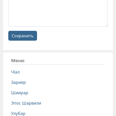
Сохранить
Меню
Чlал
Зарияр
Шиирар
Эпос Шарвили
Улубар