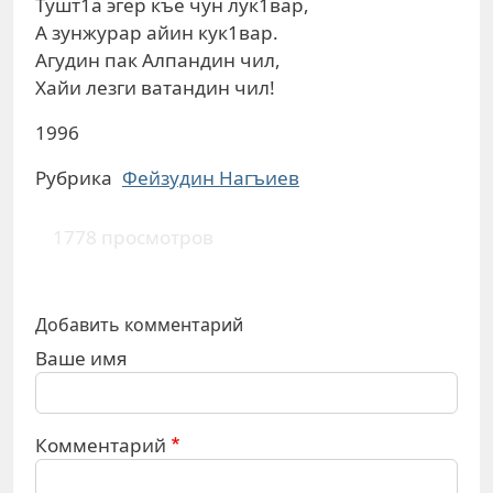
Тушт1а эгер къе чун лук1вар,
А зунжурар айин кук1вар.
Агудин пак Алпандин чил,
Хайи лезги ватандин чил!
1996
Рубрика
Фейзудин Нагъиев
1778 просмотров
Добавить комментарий
Ваше имя
Комментарий