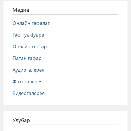
Медиа
Онлайн гафалаг
Гаф туькIуьра
Онлайн тестар
Патан гафар
Аудиогалерея
Фотогалерея
Видеогалерея
Улубар