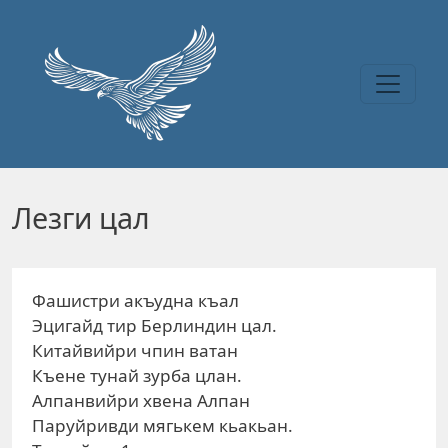
Перейти к основному содержанию
Лезги цал
Фашистри акъудна къал
Эцигайд тир Берлиндин цал.
Китайвийри чпин ватан
Къене тунай зурба цлан.
Алпанвийри хвена Алпан
Паруйривди мягькем кьакьан.