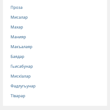
Проза
Мисалар
Махар
Манияр
Макъалаяр
Баядар
Гьисабунар
Мискlалар
Фадлугьунар
Тlварар