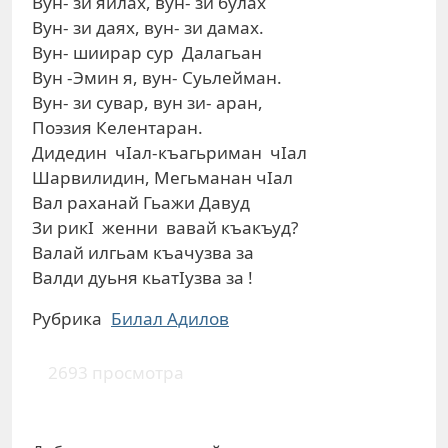
Вун- зи яйлах, вун- зи булах
Вун- зи даях, вун- зи дамах.
Вун- шиирар сур Далагьан
Вун -Эмин я, вун- Суьлейман.
Вун- зи сувар, вун зи- аран,
Поэзия Келентаран.
Дидедин чIал-къагьриман чIал
Шарвилидин, Мегьманан чIал
Вал раханай Гьажи Давуд
Зи рикI женни вавай къакъуд?
Валай илгьам къачузва за
Валди дуьня кьатIузва за !
Рубрика
Билал Адилов
2693 просмотра