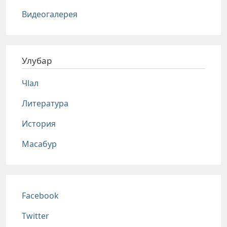
Видеогалерея
Улубар
Чlал
Литература
История
Масабур
Соц сети
Facebook
Twitter