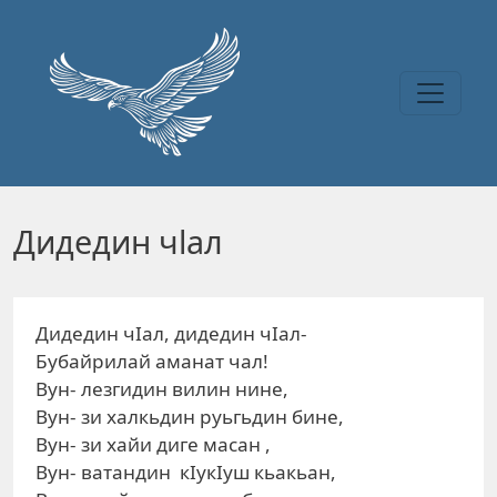
Перейти к основному содержанию
Дидедин чlал
Дидедин чIал, дидедин чIал-
Бубайрилай аманат чал!
Вун- лезгидин вилин нине,
Вун- зи халкьдин руьгьдин бине,
Вун- зи хайи диге масан ,
Вун- ватандин кIукIуш кьакьан,