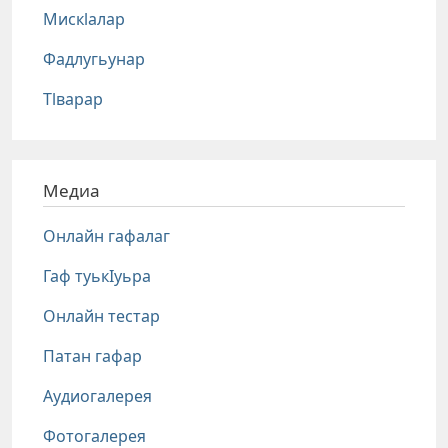
Мискlалар
Фадлугьунар
Тlварар
Медиа
Онлайн гафалаг
Гаф туькIуьра
Онлайн тестар
Патан гафар
Аудиогалерея
Фотогалерея