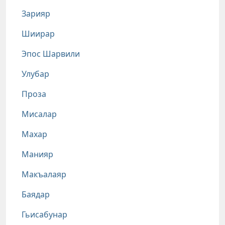
Зарияр
Шиирар
Эпос Шарвили
Улубар
Проза
Мисалар
Махар
Манияр
Макъалаяр
Баядар
Гьисабунар