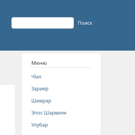
Поиск
Поиск
Меню
Чlал
Зарияр
Шиирар
Эпос Шарвили
Улубар