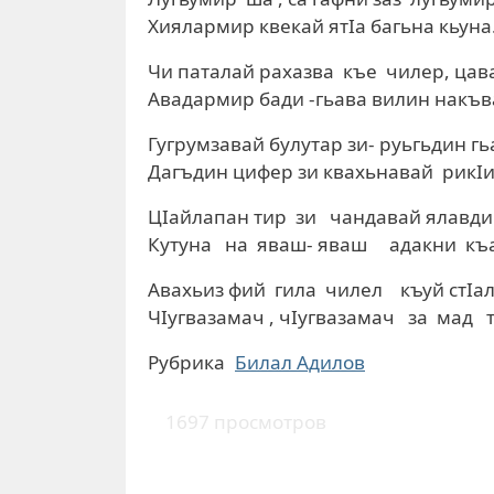
Хиялармир квекай ятIа багьна кьуна
Чи паталай рахазва къе чилер, цав
Авадармир бади -гьава вилин накъв
Гугрумзавай булутар зи- руьгьдин г
Дагъдин цифер зи квахьнавай рикIи
ЦIайлапан тир зи чандавай ялавди
Кутуна на яваш- яваш адакни къ
Авахьиз фий гила чилел къуй стIа
ЧIугвазамач , чIугвазамач за мад тI
Рубрика
Билал Адилов
1697 просмотров