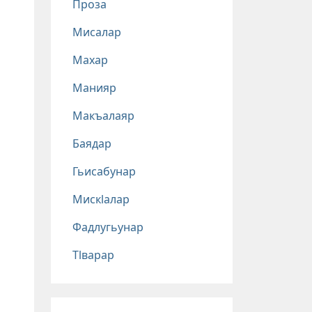
Проза
Мисалар
Махар
Манияр
Макъалаяр
Баядар
Гьисабунар
Мискlалар
Фадлугьунар
Тlварар