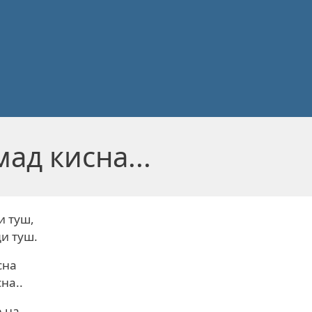
ад кисна...
и туш,
и туш.
сна
на..
р на