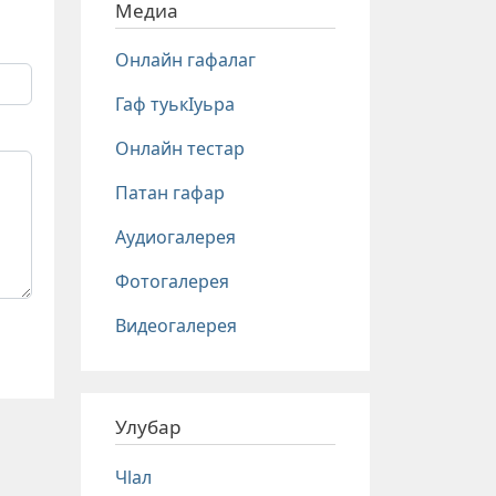
Медиа
Онлайн гафалаг
Гаф туькIуьра
Онлайн тестар
Патан гафар
Аудиогалерея
Фотогалерея
Видеогалерея
Улубар
Чlал