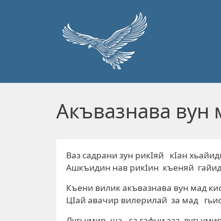
Перейти к основному содержанию
Акъвазнава вун м
Ваз садрани зун рикIяй кIан хьайид
Ашкъидин нав рикIин къеняй гайид
Къени вилик акъвазнава вун мад ки
ЦIай авачир вилерилай за мад гьис
Лугьумир ша , са гафни заз лугьуми