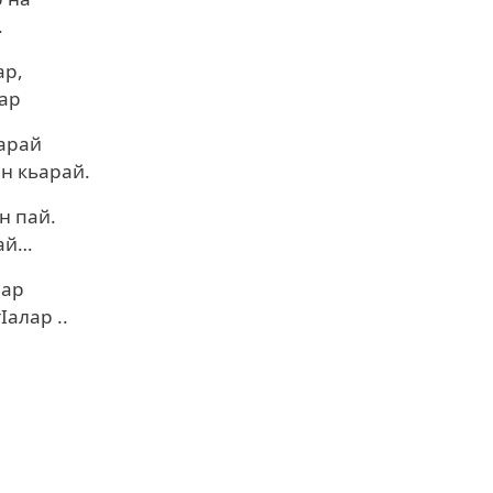
.
ар,
ар
ьарай
н кьарай.
н пай.
ай…
лар
алар ..