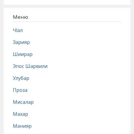
Меню
Чlал
Зарияр
Шиирар
Эпос Шарвили
Улубар
Проза
Мисалар
Махар
Манияр