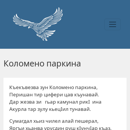
Перейти к основному содержанию
Коломено паркина
Къекъвезва зун Коломено паркина,
Перишан тир цифери цав къунавай.
Дар жезва зи гьар камунал рикI ина
Акурла тар зулу кьецIил тунавай.
Сумагдал хьиз чилел алай пешерал,
Яргъи хьанва урусдин руш кIунчIар къаз.