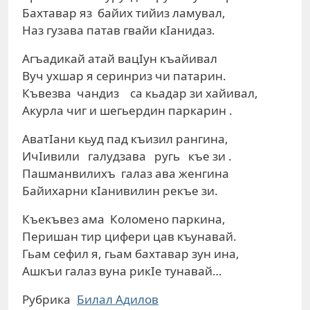
Бахтавар яз байих тийиз ламувал,
Наз гузава патав гвайи кIанидаз.
Агъадикай атай вацIун къайивал
Вуч ухшар я серинриз чи патарин.
Къвезва чандиз са кьадар зи хайивал,
Акурла чиг и шегьердин паркарин .
АватIани кьуд пад къизил рангина,
ИчIивили галудзава ругь къе зи .
Пашманвилихъ галаз ава женгина
Байихарни кIанивилин рекъе зи.
Къекъвез ама Коломено паркина,
Перишан тир цифери цав къунавай.
Гьам сефил я, гьам бахтавар зун ина,
Ашкъи галаз вуна рикIе тунавай…
Рубрика
Билал Адилов