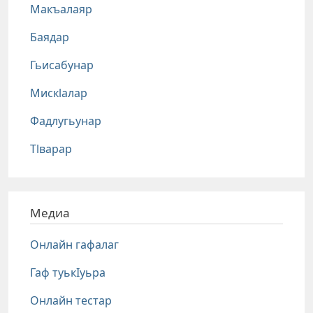
Макъалаяр
Баядар
Гьисабунар
Мискlалар
Фадлугьунар
Тlварар
Медиа
Онлайн гафалаг
Гаф туькIуьра
Онлайн тестар