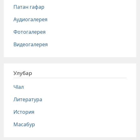
Патан гафар
Аудиогалерея
Фотогалерея
Видеогалерея
Улубар
Чlал
Литература
История
Масабур