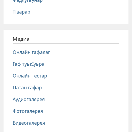
Фадлугьунар
Тlварар
Медиа
Онлайн гафалаг
Гаф туькIуьра
Онлайн тестар
Патан гафар
Аудиогалерея
Фотогалерея
Видеогалерея