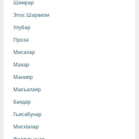
Шиирар
Эпос Шарвили
Улубар
Проза
Мисалар
Махар
Манияр
Макъалаяр
Баядар
Гьисабунар
Мискlалар