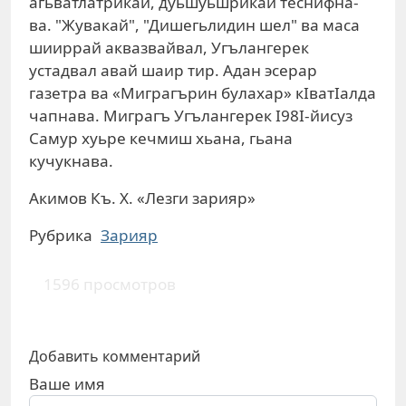
агьватлатрикай, дуьшуьшрикай теснифна-
ва. "Жувакай", "Дишегьлидин шел" ва маса
шииррай аквазвайвал, Угълангерек
устадвал авай шаир тир. Адан эсерар
газетра ва «Миграгърин булахар» кIватIалда
чапнава. Миграгъ Угълангерек I98I-йисуз
Самур хуьре кечмиш хьана, гьана
кучукнава.
Акимов Къ. Х. «Лезги зарияр»
Рубрика
Зарияр
1596 просмотров
Добавить комментарий
Ваше имя