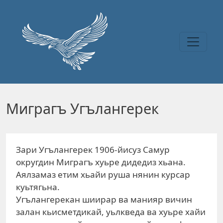
Перейти к основному содержанию
Миграгъ Угълангерек
Зари Угълангерек 1906-йисуз Самур
округдин Миграгъ хуьре дидедиз хьана.
Аялзамаз етим хьайи руша нянин курсар
куьтягьна.
Угълангерекан шиирар ва манияр вичин
залан кьисметдикай, уьлкведа ва хуьре хайи