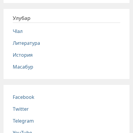
Улубар
Чlал
Литература
История
Масабур
Соц сети
Facebook
Twitter
Telegram
YouTube