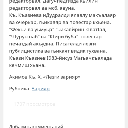
редакторвал, Дагучпедгизда кьилин
редакторвал ва мсб. авуна.
Къ. Къазиева иДудралди ялавлу макъалаяр
ва очеркар, гьикаяяр ва повестар кхьена.
"Фекьи ва уьмуьр" гьикаяйрин кIватIал,
"ЧIурун паб" ва "КIири буба" повестар
печатдай акъудна. Писателди лезги
публицистика ва гьикаят видик тухвана.
Къази Къазиев I983-йисуз Магьачкъалада
кечмиш хьана.
Акимов Къ. Х. «Лезги зарияр»
Рубрика
Зарияр
1707 просмотров
Добавить комментарий