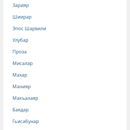
Зарияр
Шиирар
Эпос Шарвили
Улубар
Проза
Мисалар
Махар
Манияр
Макъалаяр
Баядар
Гьисабунар