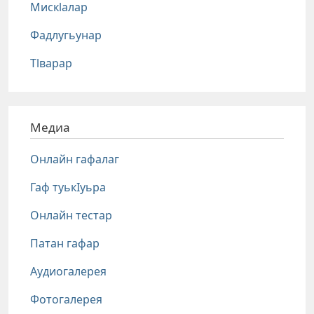
Мискlалар
Фадлугьунар
Тlварар
Медиа
Онлайн гафалаг
Гаф туькIуьра
Онлайн тестар
Патан гафар
Аудиогалерея
Фотогалерея