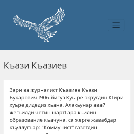
Перейти к основному содержанию
Къази Къазиев
Зари ва журналист Къазиев Къази
Букарович I906-йисуз Куь-ре округдин КIири
хуьре дидедиз хьана. Алакьунар авай
жегьилди четин шартГара кьилин
образование къачуна, са жерге жавабдар
къуллугъар: "Коммунист" газетдин