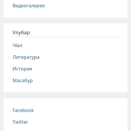
Видеогалерея
Улубар
Чlал
Литература
История
Масабур
Соц сети
Facebook
Twitter