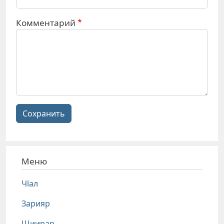
Комментарий
Сохранить
Меню
Чlал
Зарияр
Шиирар