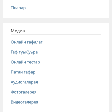
Тlварар
Медиа
Онлайн гафалаг
Гаф туькIуьра
Онлайн тестар
Патан гафар
Аудиогалерея
Фотогалерея
Видеогалерея