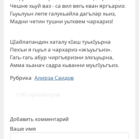
Чешне хьуй ваз - са вил вегь кван яргъариз:
Гьуьлуьн лепе галукьайла дагълар хьиз,
Мадни четин тушни уьтквем чархариз!
ЦIайлапандин хаталу кIаш туькIуьрна
Пехъи я гьуьл а чархариз «экъуьгъиз».
Гагь-гагь абур чиргъеризни элкъуьрна,
Амма хьанач садра кьванни муьтIуьгъиз.
Рубрика
Алирза Саидов
1785 просмотров
Добавить комментарий
Ваше имя