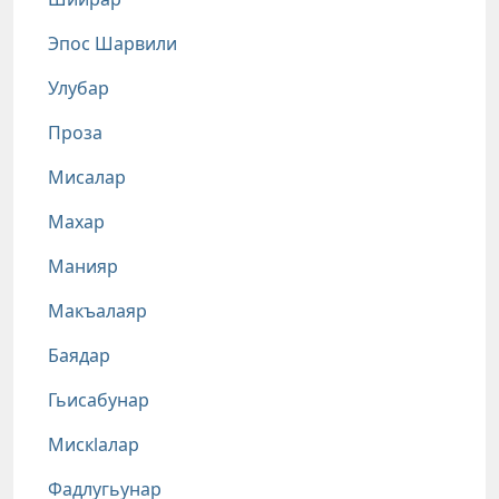
Эпос Шарвили
Улубар
Проза
Мисалар
Махар
Манияр
Макъалаяр
Баядар
Гьисабунар
Мискlалар
Фадлугьунар