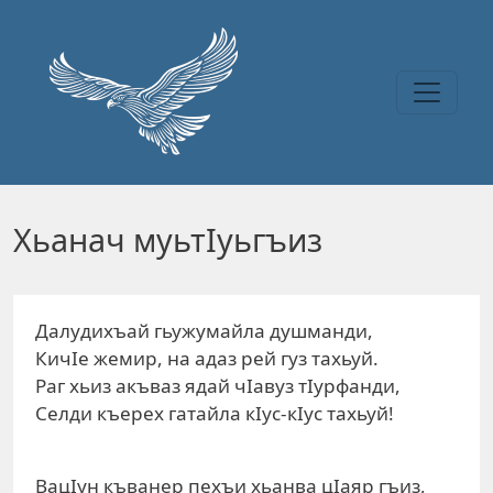
Перейти к основному содержанию
Хьанач муьтIуьгъиз
Далудихъай гьужумайла душманди,
КичIе жемир, на адаз рей гуз тахьуй.
Раг хьиз акъваз ядай чIавуз тIурфанди,
Селди къерех гатайла кIус-кIус тахьуй!
ВацIун къванер пехъи хьанва цIаяр гъиз,