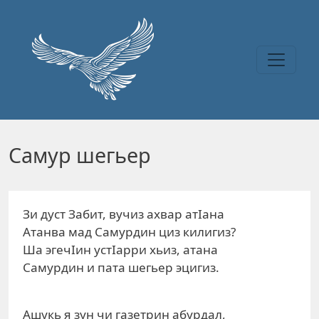
Перейти к основному содержанию
Самур шегьер
Зи дуст Забит, вучиз ахвар атIана
Атанва мад Самурдин циз килигиз?
Ша эгечIин устIарри хьиз, атана
Самурдин и пата шегьер эцигиз.
Ашукь я зун чи газетрин абурдал,