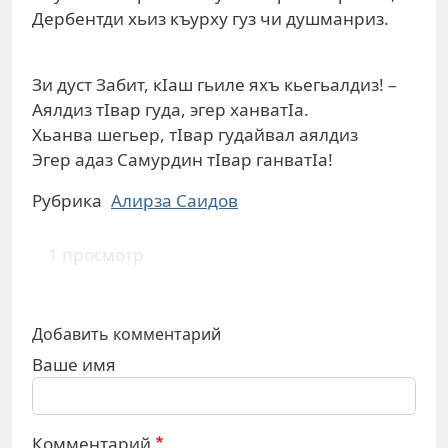
Дербентди хьиз къурху гуз чи душманриз.
Зи дуст Забит, кIаш гьиле яхъ кьегьалдиз! –
Аялдиз тIвар гуда, эгер ханватIа.
Хьанва шегьер, тIвар гудайвал аялдиз
Эгер адаз Самурдин тIвар ганватIа!
Рубрика
Алирза Саидов
1 просмотр
Добавить комментарий
Ваше имя
Комментарий