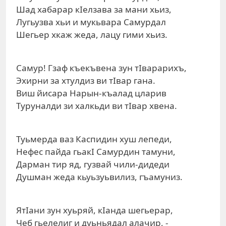
Шад хабарар кIелзава за мани хьиз,
Лугьузва хьи и мукьвара Самурдал
Шегьер хкаж жеда, лацу гими хьиз.
Самур! Гзаф къекъвена зун тIварарихъ,
Эхирни за хтулдиз ви тIвар гана.
Виш йисара Нарын-къалад цларив
Туруналди зи халкьди ви тIвар хвена.
Туьмерда ваз Каспидин хуш лепеди,
Нефес пайда гьакI Самурдин тамуни,
Дарман тир яд, гузвай чили-дидеди
Душман жеда кьуьзуьвилиз, гъамуниз.
ЯтIани зун хуьряй, кIанда шегьерар,
Чеб гьелелиг и дуьньядал алачир, -