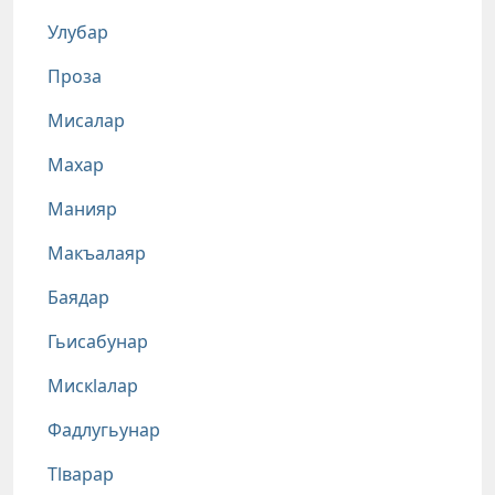
Улубар
Проза
Мисалар
Махар
Манияр
Макъалаяр
Баядар
Гьисабунар
Мискlалар
Фадлугьунар
Тlварар