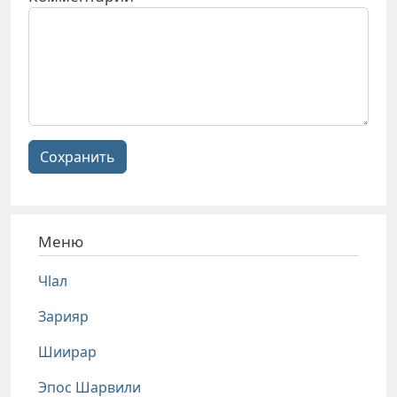
Сохранить
Меню
Чlал
Зарияр
Шиирар
Эпос Шарвили