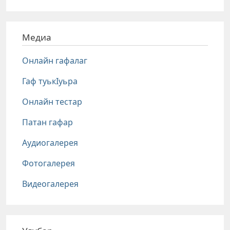
Медиа
Онлайн гафалаг
Гаф туькIуьра
Онлайн тестар
Патан гафар
Аудиогалерея
Фотогалерея
Видеогалерея