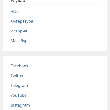
Улубар
Чlал
Литература
История
Масабур
Соц сети
Facebook
Twitter
Telegram
YouTube
Instagram