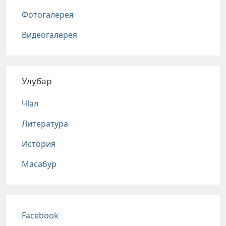
Фотогалерея
Видеогалерея
Улубар
Чlал
Литература
История
Масабур
Соц сети
Facebook