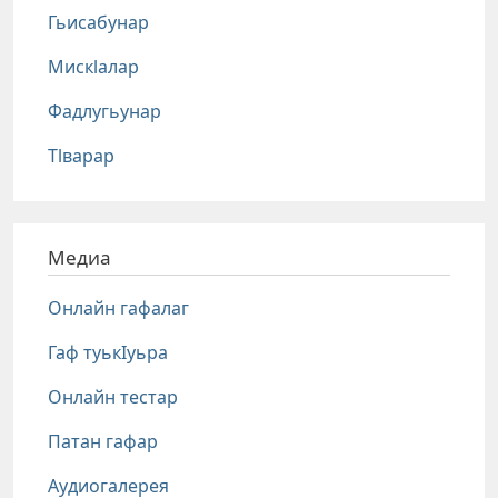
Гьисабунар
Мискlалар
Фадлугьунар
Тlварар
Медиа
Онлайн гафалаг
Гаф туькIуьра
Онлайн тестар
Патан гафар
Аудиогалерея