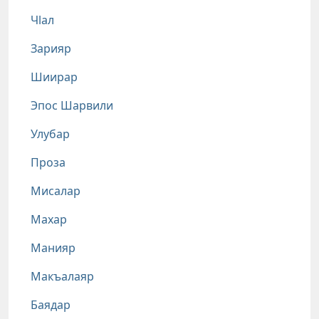
Чlал
Зарияр
Шиирар
Эпос Шарвили
Улубар
Проза
Мисалар
Махар
Манияр
Макъалаяр
Баядар