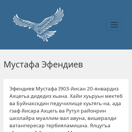
Перейти к основному содержанию
Мустафа Эфендиев
Эфендиев Мустафа I903-йисан 20-январдиз
Ахцегьа дидедиз хьана. Хайи хуьруьн мектеб
ва Буйнакскдин педучилище куьтягь-на, ада
гзаф йисара Ахцегь ва Рутул районрин
школайра муаллим-вал авуна, вишералди
ватанпересар тербияламишна. Ялцугъа