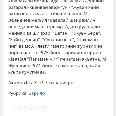
кIвалахдай йисара ада Магъулахъ дередин
рагарал кхьенвай эвер-гун - "Жуван хайи
ватан кIан хьухь!" - гилани алама. М.
Эфендиев жегьил чIавалай шаирвилин
пешедални машгъул тир. Адан цIудралди
манияр ва шиирар ("Ватан", "Экуьн бере",
"Хайи дереяр", "Суварин югъ", "Пакаман
чиг" ва мсб. ) лезги газетринни журналрин
чирна чапна. I975-йисуз заридин эсеррин
кIватIал "Пакаман чиг" печатдай акъатна. М.
Эфендиев I974-йисуз кечмиш хьана, хайи
хуьре кучукнава.
Акимов Къ. Х. «Лезги зарияр»
Рубрика
Зарияр
1683 просмотра