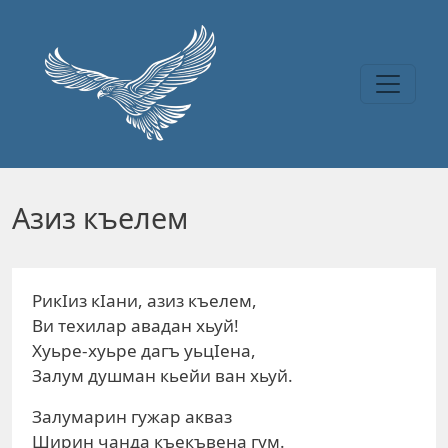
Перейти к основному содержанию
Азиз къелем
РикIиз кIани, азиз къелем,
Ви техилар авадан хьуй!
Хуьре-хуьре дагъ уьцIена,
Залум душман кьейи ван хьуй.
Залумарин гужар акваз
Ширин чанда къекъвена гум.