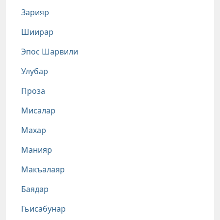
Зарияр
Шиирар
Эпос Шарвили
Улубар
Проза
Мисалар
Махар
Манияр
Макъалаяр
Баядар
Гьисабунар