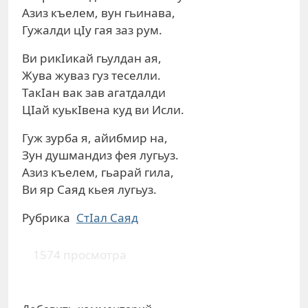
Азиз къелем, вун гьинава,
Гужалди цIу гая заз рум.
Ви рикIикай гьулдан ая,
Жува жуваз гуз теселли.
ТакIан вак зав агатдалди
ЦIай куькIвена куд ви Исли.
Гуж зурба я, айибмир на,
Зун душмандиз фея лугьуз.
Азиз къелем, гьарай гила,
Ви яр Саяд кьея лугьуз.
Рубрика
СтIал Саяд
1574 просмотра