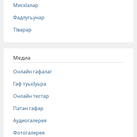
Мискlалар
Фадлугьунар
Тlварар
Медиа
Онлайн гафалаг
Гаф туькIуьра
Онлайн тестар
Патан гафар
Аудиогалерея
Фотогалерея