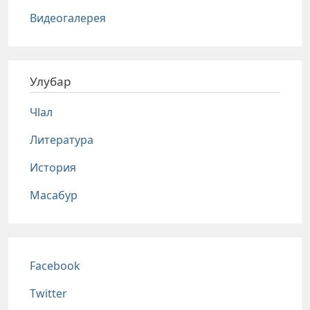
Видеогалерея
Улубар
Чlал
Литература
История
Масабур
Соц сети
Facebook
Twitter