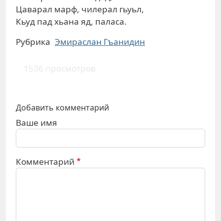
Цаварал марф, чилерал гьуьл,
Кьуд пад хьана яд, паласа.
Рубрика
Эмираслан Гъанидин
1536 просмотров
Добавить комментарий
Ваше имя
Комментарий