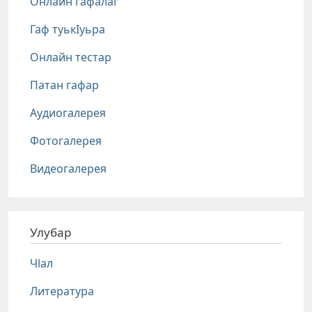
Онлайн гафалаг
Гаф туькIуьра
Онлайн тестар
Патан гафар
Аудиогалерея
Фотогалерея
Видеогалерея
Улубар
Чlал
Литература