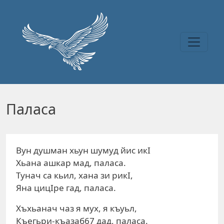
Перейти к основному содержанию
Паласа
Вун душман хьун шумуд йис икI
Хьана ашкар мад, паласа.
Тунач са кьил, хана зи рикI,
Яна цицIре гад, паласа.
Хъхьанач чаз я мух, я къуьл,
Къегьри-къазаб67 дад, паласа.