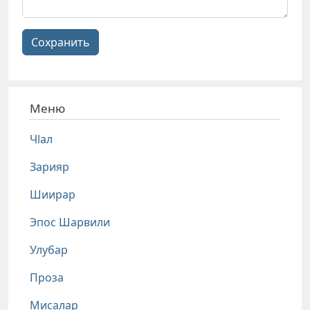
Сохранить
Меню
Чlал
Зарияр
Шиирар
Эпос Шарвили
Улубар
Проза
Мисалар