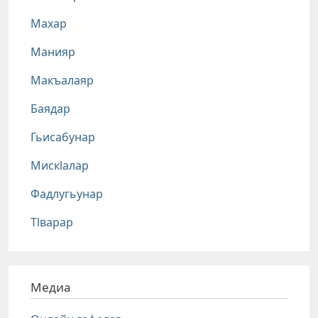
Махар
Манияр
Макъалаяр
Баядар
Гьисабунар
Мискlалар
Фадлугьунар
Тlварар
Медиа