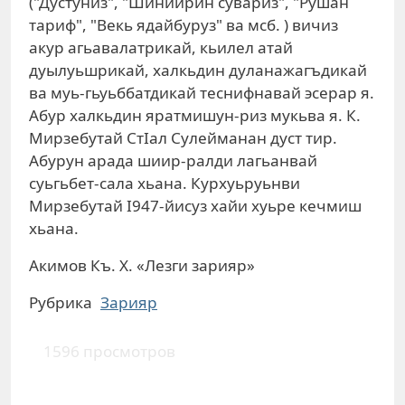
("Дустуниз", "Шинийрин сувариз", "Рушан
тариф", "Векь ядайбуруз" ва мсб. ) вичиз
акур агьавалатрикай, кьилел атай
дуылуьшрикай, халкьдин дуланажагъдикай
ва муь-гьуьббатдикай теснифнавай эсерар я.
Абур халкьдин яратмишун-риз мукьва я. К.
Мирзебутай СтIал Сулейманан дуст тир.
Абурун арада шиир-ралди лагьанвай
суьгьбет-сала хьана. Курхуьруьнви
Мирзебутай I947-йисуз хайи хуьре кечмиш
хьана.
Акимов Къ. Х. «Лезги зарияр»
Рубрика
Зарияр
1596 просмотров