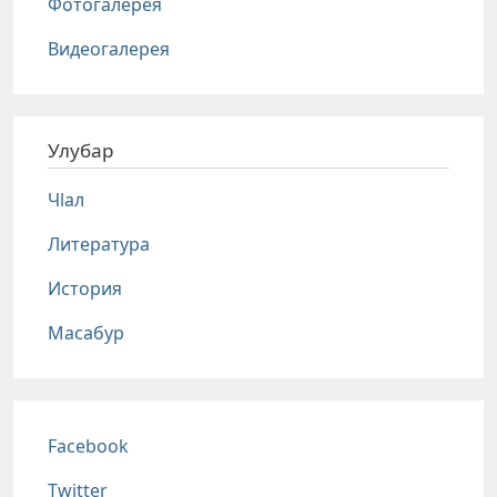
Фотогалерея
Видеогалерея
Улубар
Чlал
Литература
История
Масабур
Соц сети
Facebook
Twitter