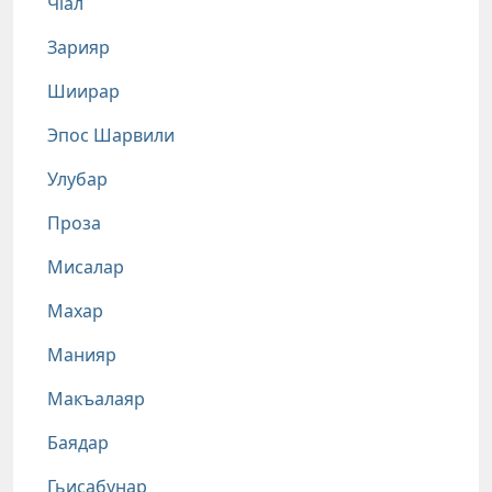
Чlал
Зарияр
Шиирар
Эпос Шарвили
Улубар
Проза
Мисалар
Махар
Манияр
Макъалаяр
Баядар
Гьисабунар