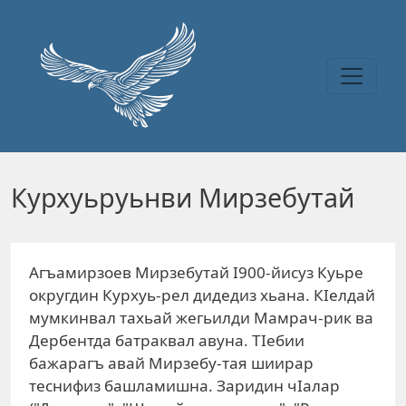
Перейти к основному содержанию
Курхуьруьнви Мирзебутай
Агъамирзоев Мирзебутай I900-йисуз Куьре
округдин Курхуь-рел дидедиз хьана. КIелдай
мумкинвал тахьай жегьилди Мамрач-рик ва
Дербентда батраквал авуна. ТIебии
бажарагъ авай Мирзебу-тая шиирар
теснифиз башламишна. Заридин чIалар