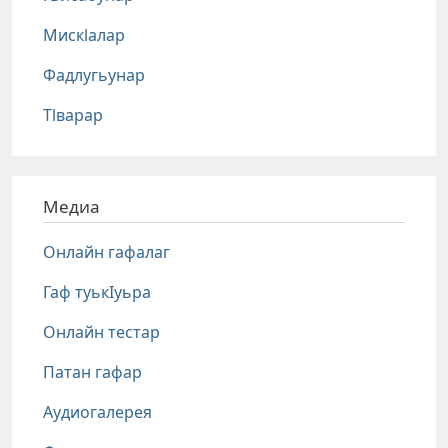
Мискlалар
Фадлугьунар
Тlварар
Медиа
Онлайн гафалаг
Гаф туькIуьра
Онлайн тестар
Патан гафар
Аудиогалерея