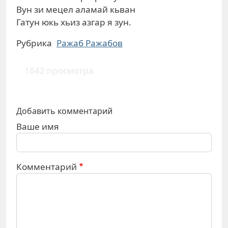
Вун зи мецел аламай кьван
Гатун юкь хьиз азгар я зун.
Рубрика
Ражаб Ражабов
1642 просмотра
Добавить комментарий
Ваше имя
Комментарий