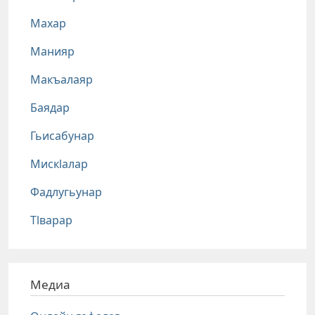
Махар
Манияр
Макъалаяр
Баядар
Гьисабунар
Мискlалар
Фадлугьунар
Тlварар
Медиа