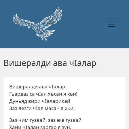
Перейти к основному содержанию
Вишералди ава чIалар
Вишералди ава чIалар,
Гьардаз са чIал хъсан я хьи!
Дуньяд вири чIаларикай
Заз лезги чIал масан я хьи!
Заз чим гузвай, заз экв гузвай
Хайи чIалан заргар я зун.