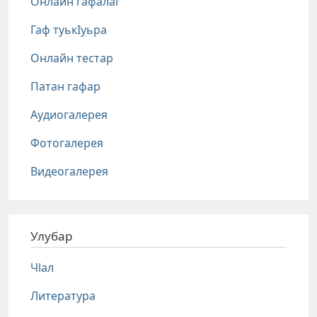
Онлайн гафалаг
Гаф туькIуьра
Онлайн тестар
Патан гафар
Аудиогалерея
Фотогалерея
Видеогалерея
Улубар
Чlал
Литература