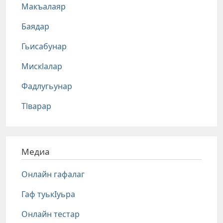
Макъалаяр
Баядар
Гьисабунар
Мискlалар
Фадлугьунар
Тlварар
Медиа
Онлайн гафалаг
Гаф туькIуьра
Онлайн тестар