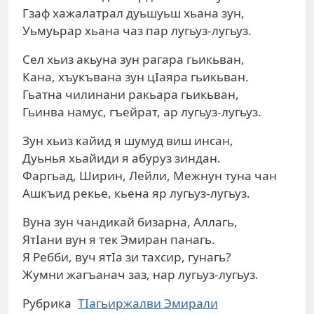
Гзаф хажалатрал дуьшуьш хьана зун,
Уьмуьрар хьана чаз пар лугьуз-лугьуз.
Сел хьиз акьуна зун рагара гьикьван,
Кана, хъукъвана зун цIаяра гьикьван.
Гьатна чилинани ракьара гьикьван,
Гьинва намус, гъейрат, ар лугьуз-лугьуз.
Зун хьиз кайид я шумуд виш инсан,
Дуьнья хьайиди я абуруз зиндан.
Фаргьад, Ширин, Лейли, Межнун туна чан
Ашкъид рекье, кьена яр лугьуз-лугьуз.
Вуна зун чандикай бизарна, Аллагь,
ЯтIани вун я тек Эмиран панагь.
Я Ребби, вуч ятIа зи тахсир, гунагь?
Жумни жагъанач заз, нар лугьуз-лугьуз.
Рубрика
ТIагьиржалви Эмирали