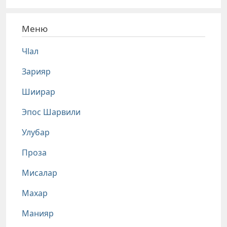
Меню
Чlал
Зарияр
Шиирар
Эпос Шарвили
Улубар
Проза
Мисалар
Махар
Манияр