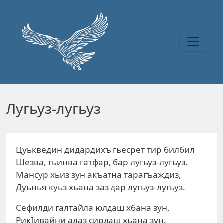
Перейти к основному содержанию
Лугьуз-лугьуз
Цуькведин дидардихъ гьесрет тир билбил
Шезва, гьинва гатфар, бар лугьуз-лугьуз.
Мансур хьиз зун акъатна тарагъаждиз,
Дуьнья куьз хьана заз дар лугьуз-лугьуз.
Сефилди галтайла юлдаш хбана зун,
РикIивайни адаз сирдаш хьана зун.