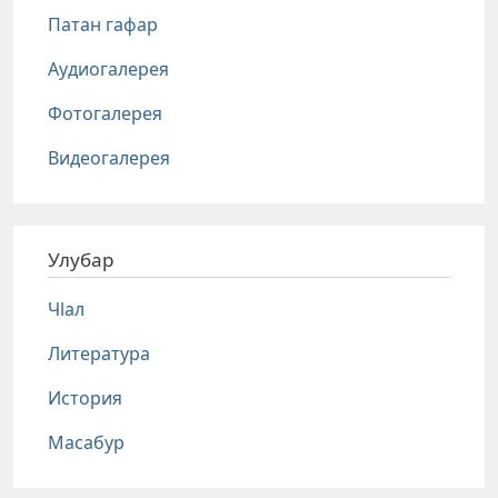
Патан гафар
Аудиогалерея
Фотогалерея
Видеогалерея
Улубар
Чlал
Литература
История
Масабур