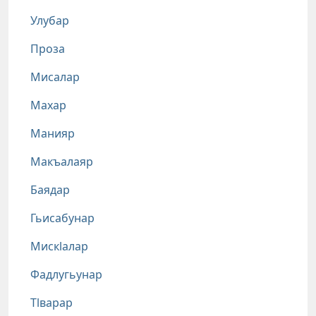
Улубар
Проза
Мисалар
Махар
Манияр
Макъалаяр
Баядар
Гьисабунар
Мискlалар
Фадлугьунар
Тlварар