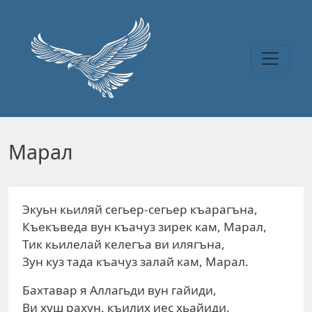
Перейти к основному содержанию
Марал
Экуьн кьиляй сегьер-сегьер къарагъна,
Къекъведа вун къачуз зирек кам, Марал,
Тик кьилелай келегъа ви илягъна,
Зун куз тада къачуз залай кам, Марал.
Бахтавар я Аллагьди вун гайиди,
Ви хуш рахун, къилих иес хьайиди,