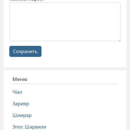
Сохранить
Меню
Чlал
Зарияр
Шиирар
Эпос Шарвили