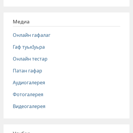
Медиа
Онлайн гафалаг
Гаф туькIуьра
Онлайн тестар
Патан гафар
Аудиогалерея
Фотогалерея
Видеогалерея