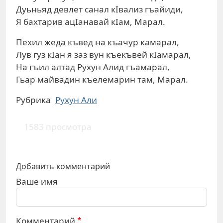
Дуьньяд девлет санал кIвализ гъайиди,
Я бахтарив ацIанавай кIам, Марал.
Пехил жеда къвед на къачур камарал,
Лув гуз кIан я заз вун къекъвей кIамарал,
На гъил алтад Рухун Алид гъамарал,
Гьар майвадин къелемарин там, Марал.
Рубрика
Рухун Али
1583 просмотра
Добавить комментарий
Ваше имя
Комментарий