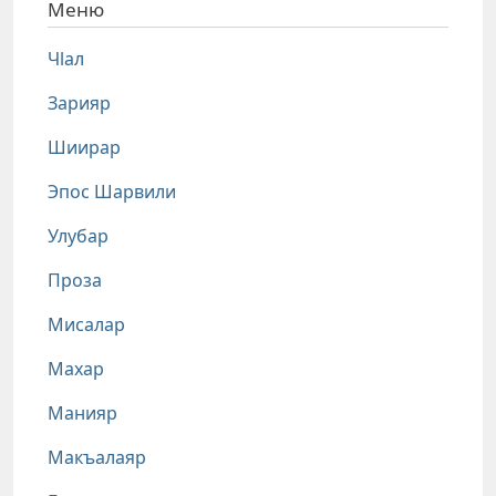
Меню
Чlал
Зарияр
Шиирар
Эпос Шарвили
Улубар
Проза
Мисалар
Махар
Манияр
Макъалаяр