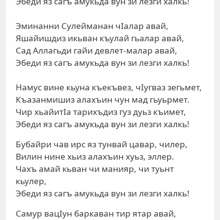
Эбеди яз сагъ амукьда вун зи лезги халкь!
Эминанни Сулейманан чIалар авай,
Яшайишдиз икьван къулай гьалар авай,
Сад Аллагьди гайи девлет-малар авай,
Эбеди яз сагъ амукьда вун зи лезги халкь!
Намус вине кьуна къекъвез, чIугваз зегьмет,
Къазанмишиз алахъин чун мад гьуьрмет.
Чир хьайитIа тарихъдиз гуз дуьз къимет,
Эбеди яз сагъ амукьда вун зи лезги халкь!
Бубайри чав ирс яз тунвай цавар, чилер,
Вилин нине хьиз алахъин хуьз, эллер.
Чахъ амай кьван чи манияр, чи туьнт
кьулер,
Эбеди яз сагъ амукьда вун зи лезги халкь!
Самур вацIун баркаван тир ятар авай,