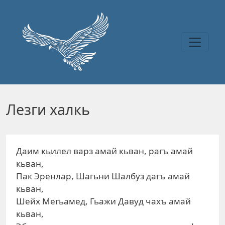
Перейти к основному содержанию
Лезги халкь
Даим кьилел варз амай кьван, рагъ амай
кьван,
Пак Эренлар, Шагьни Шалбуз дагъ амай
кьван,
Шейх Мегьамед, Гьажи Давуд чахъ амай
кьван,