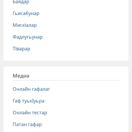
Баядар
Гьисабунар
Мискlалар
Фадлугьунар
Тlварар
Медиа
Онлайн гафалаг
Гаф туькIуьра
Онлайн тестар
Патан гафар