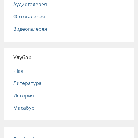
Аудиогалерея
Фотогалерея
Видеогалерея
Улубар
Чlал
Литература
История
Масабур
Соц сети