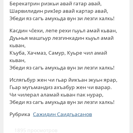
Берекатрин ризкьи авай гатар авай,
Шарвилидин рикIер авай картар авай,
Эбеди яз сагъ амукьда вун зи лезги халкь!
Касдин чIехи, лепе рехи гьуьл амай кьван,
Дуьнья машгьур лезгинкадин кьуьл амай
кьван,
Къуба, Хачмаз, Самур, Куьре чил амай
кьван,
Эбеди яз сагъ амукьда вун зи лезги халкь!
Ислягьбур жен чи гьар йикъан экуьн ярар,
Гьар мугьмандиз ахъабур жен чи варар.
Чи чилерал аламай кьван пак нурар,
Эбеди яз сагъ амукьда вун зи лезги халкь!
Рубрика
Сажидин Саидгьасанов
1895 просмотров