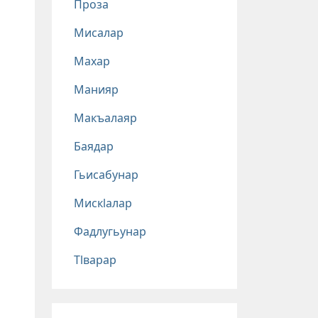
Проза
Мисалар
Махар
Манияр
Макъалаяр
Баядар
Гьисабунар
Мискlалар
Фадлугьунар
Тlварар