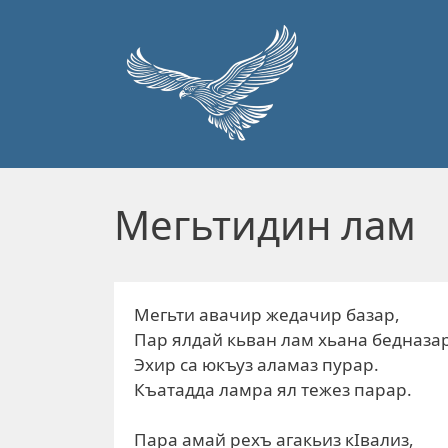
Перейти к основному содержанию
Мегьтидин лам
Мегьти авачир жедачир базар,
Пар ялдай кьван лам хьана бедназар
Эхир са юкъуз аламаз пурар.
Къатадда ламра ял тежез парар.
Пара амай рехъ агакьиз кІвализ,