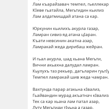
Лам къарайзавач темпел, гьеллекар
КІеве гьатайла, Мегьтидин кьилиз
Лам алдатмишдай атана са кар.
Юркунин кьилихъ акурла газар,
Ламран сивиз яд атана цІаран.
Къати невсинин акатна азар,
Ламракай жеда дирибаш жейран.
И гьал акурла, шад хьана Мегьти,
Вични акьахна далудал ламран.
Кьулухъ таз рекьер, дагъларин гуьтІ
Темпел ламракай шив жеда чамран.
Вахтунда парар агакьна кІвализ,
Гьайвандин мурад акъатнач кІвализ
Тек са кар хьана лам патал азар,
Луту Мегьтиди тІуьна а газар.