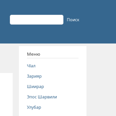
Поиск
Поиск
Меню
Чlал
Зарияр
Шиирар
Эпос Шарвили
Улубар