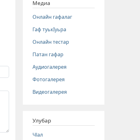
Медиа
Онлайн гафалаг
Гаф туькIуьра
Онлайн тестар
Патан гафар
Аудиогалерея
Фотогалерея
Видеогалерея
Улубар
Чlал