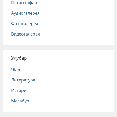
Патан гафар
Аудиогалерея
Фотогалерея
Видеогалерея
Улубар
Чlал
Литература
История
Масабур