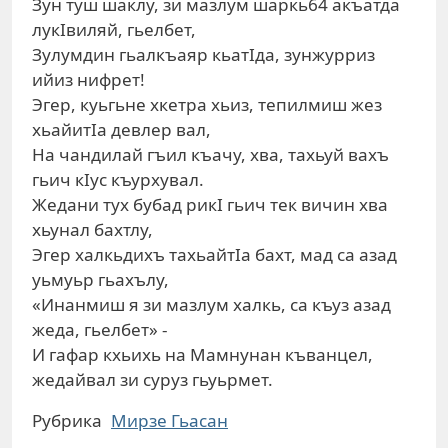
Зун туш шаклу, зи мазлум шаркь64 акъатда
лукIвиляй, гьелбет,
Зулумдин гьалкъаяр кьатIда, зунжурриз
ийиз нифрет!
Эгер, куьгьне хкетра хьиз, тепилмиш жез
хьайитIа девлер вал,
На чандилай гъил къачу, хва, тахьуй вахъ
гьич кIус къурхувал.
Жедани тух бубад рикI гьич тек вичин хва
хьунал бахтлу,
Эгер халкьдихъ тахьайтIа бахт, мад са азад
уьмуьр гьахълу,
«Инанмиш я зи мазлум халкь, са къуз азад
жеда, гьелбет» -
И гафар кхьихь на Мамнунан къванцел,
жедайвал зи суруз гьуьрмет.
Рубрика
Мирзе Гьасан