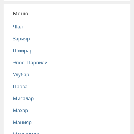
Меню
Чlал
Зарияр
Шиирар
Эпос Шарвили
Улубар
Проза
Мисалар
Махар
Манияр