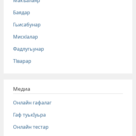
Макъалаяр
Баядар
Гьисабунар
Мискlалар
Фадлугьунар
Тlварар
Медиа
Онлайн гафалаг
Гаф туькIуьра
Онлайн тестар