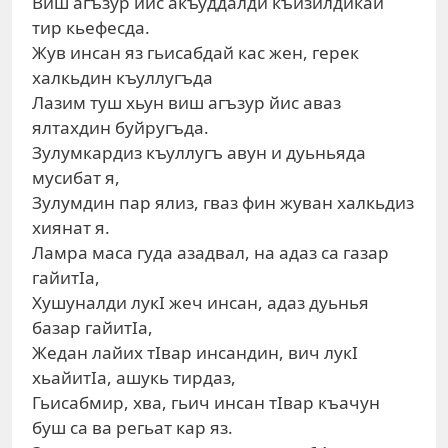
Виш агъзур йис акъуддалди къизилдикай
тир кьефесда.
Жув инсан яз гьисабдай кас жен, герек
халкьдин къуллугъда
Лазим туш хьун виш агъзур йис аваз
ялтахдин буйругъда.
Зулумкардиз къуллугъ авун и дуьньяда
мусибат я,
Зулумдин пар ялиз, гваз фин жуван халкьдиз
хиянат я.
Ламра маса гуда азадвал, на адаз са газар
гайитIа,
Хушуналди лукI жеч инсан, адаз дуьнья
базар гайитIа,
Жедан лайих тIвар инсандин, вич лукI
хьайитIа, ашукь тирдаз,
Гьисабмир, хва, гьич инсан тIвар къачун
буш са ва регьат кар яз.