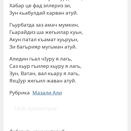
Хабар це фад эллериз зи,
Зун кьабулдай карван атуй.
Гъурбатда заз амач мумкин,
Гьарайдиз ша жегьилар куьн,
Акун патал къамат хуьруьн,
Зи багърияр мугьман атуй.
Алидин гьал чIуру я лагь,
Саз кьур гъилер кьуру я лагь,
Зун, Ватан, вал кьару я лагь,
ЯхцIур жегьил-жаван атуй.
Рубрика
Мазали Али
1636 просмотров