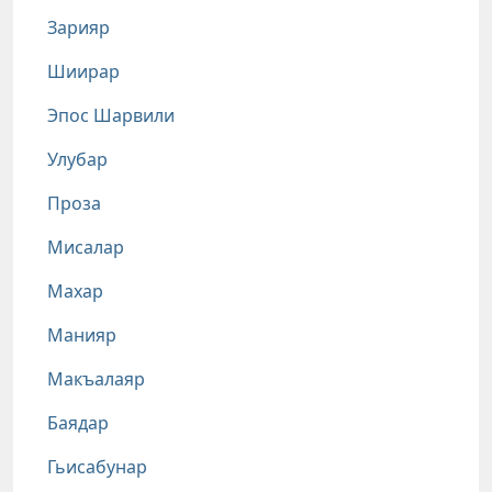
Зарияр
Шиирар
Эпос Шарвили
Улубар
Проза
Мисалар
Махар
Манияр
Макъалаяр
Баядар
Гьисабунар