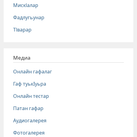
Мискlалар
Фадлугьунар
Тlварар
Медиа
Онлайн гафалаг
Гаф туькIуьра
Онлайн тестар
Патан гафар
Аудиогалерея
Фотогалерея