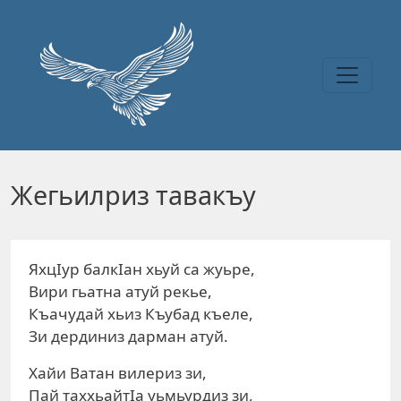
Перейти к основному содержанию
Жегьилриз тавакъу
ЯхцIур балкIан хьуй са жуьре,
Вири гьатна атуй рекье,
Къачудай хьиз Къубад къеле,
Зи дердиниз дарман атуй.
Хайи Ватан вилериз зи,
Пай таххьайтIа уьмьурдиз зи,