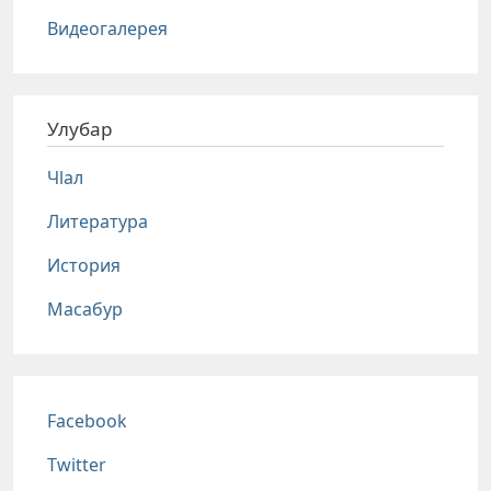
Видеогалерея
Улубар
Чlал
Литература
История
Масабур
Соц сети
Facebook
Twitter