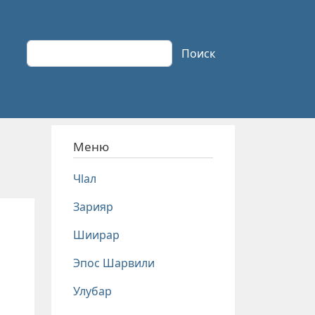
Поиск
Поиск
Меню
Чlал
Зарияр
Шиирар
Эпос Шарвили
Улубар