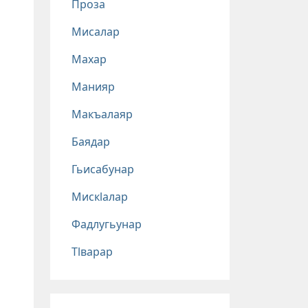
Проза
Мисалар
Махар
Манияр
Макъалаяр
Баядар
Гьисабунар
Мискlалар
Фадлугьунар
Тlварар