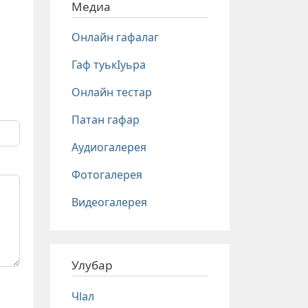
Медиа
Онлайн гафалаг
Гаф туькIуьра
Онлайн тестар
Патан гафар
Аудиогалерея
Фотогалерея
Видеогалерея
Улубар
Чlал