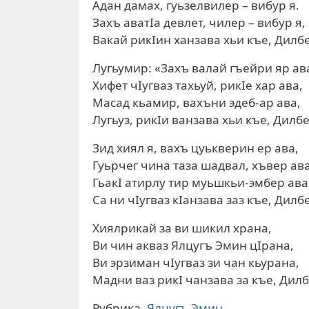
Адан дамах, гуьзелвилер – вибур я.
Захъ аватIа девлет, чилер – вибур я,
Вакай рикIин ханзава хьи къе, Дилб
Лугьумир: «Захъ валай гъейри яр ав
Хифет чIугваз тахьуй, рикIе хар ава,
Масад кьамир, вахъни эдеб-ар ава,
Лугьуз, рикIи ванзава хьи къе, Дилбе
Зид хиял я, вахъ цуькверин ер ава,
Гуьрчег чина таза шадвал, хъвер ава
ГьакI атирлу тир муьшкьи-эмбер ава
Са ни чIугваз кIанзава заз къе, Дилб
Хиялрикай за ви шикил храна,
Ви чин акваз Ялцугъ Эмин цIрана,
Ви эрзиман чIугваз зи чан кьурана,
Мадни ваз рикI чанзава за къе, Дилб
Рубрика
Ялцугъ Эмин