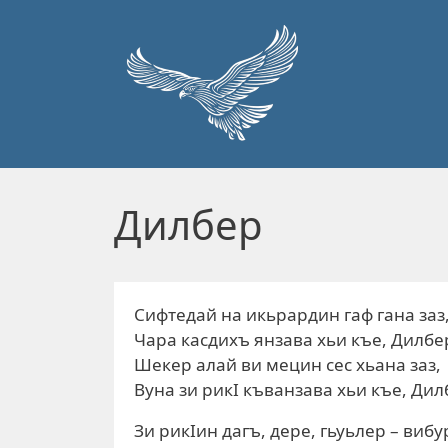
Перейти к основному содержанию
Дилбер
Сифтедай на икьрардин гаф гана заз
Чара касдихъ янзава хьи къе, Дилбе
Шекер алай ви мецин сес хьана заз,
Вуна зи рикI къванзава хьи къе, Дил
Зи рикIин дагъ, дере, гьуьлер – вибур