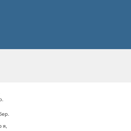
,
р.
бер.
 я,