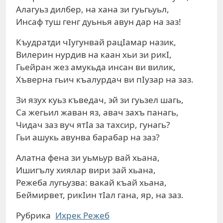
Алагуьз дилбер, на хана зи гуьгьуьл,
Инсаф туш генг дуьнья авун дар на заз!
Къудратди чIугунвай рацIамар назик,
Вилерин нурдив на каан хьи зи рикI,
Гьейран жез амукьда инсан ви вилик,
Хъверна гьич къалурдач ви пIузар на заз.
Зи язух куьз къведач, эй зи гуьзел шагь,
Са жегьил жаван яз, авач захъ панагь,
Чидач заз вуч ятIа за тахсир, гунагь?
Гьи ашукь авунва барабар на заз?
Алатна фена зи уьмьур вай хьана,
Ишигълу хиялар вири зай хьана,
Режеба лугьузва: вакай къай хьана,
Беймирвет, рикIин тIал гана, яр, на заз.
Рубрика
Ихрек Режеб