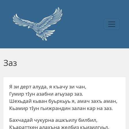
Перейти к основному содержанию
Заз
Я зи дерт алуда, я къачу зи чан,
Гумир тIун азабни агьузар заз.
Шехьдай кьван буьркьуь я, амач захъ аман,
Кьамир тIун гьижрандин залан кар на заз.
Бахчадай чукурна ашкъилу билбил,
Къаратткен алахъна желбиз къизилгуьл,