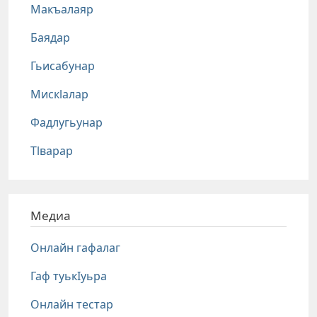
Макъалаяр
Баядар
Гьисабунар
Мискlалар
Фадлугьунар
Тlварар
Медиа
Онлайн гафалаг
Гаф туькIуьра
Онлайн тестар