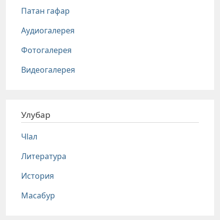
Патан гафар
Аудиогалерея
Фотогалерея
Видеогалерея
Улубар
Чlал
Литература
История
Масабур