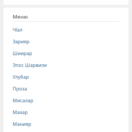
Меню
Чlал
Зарияр
Шиирар
Эпос Шарвили
Улубар
Проза
Мисалар
Махар
Манияр