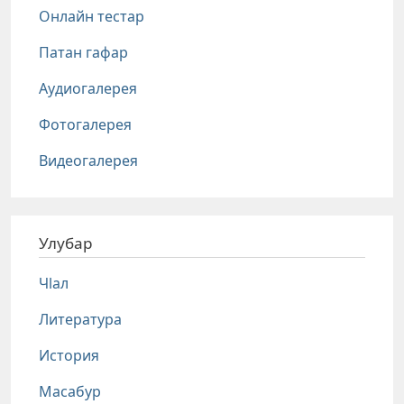
Онлайн тестар
Патан гафар
Аудиогалерея
Фотогалерея
Видеогалерея
Улубар
Чlал
Литература
История
Масабур