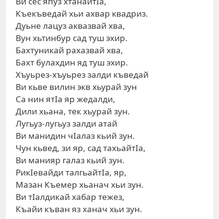
Ви сес япуз хтанайтIа,
Къекъведай хьи ахвар квадриз.
Дуьне лацуз аквазвай хва,
Вун хьтинбур сад туш эхир.
Бахтуникай рахазвай хва,
Бахт булахдин яд туш эхир.
Хъуьрез-хъуьрез залди къведай
Ви кьве вилин экв хьурай зун
Са нин ятIа яр жедалди,
Дили хьана, тек хьурай зун.
Лугьуз-лугьуз залди атай
Ви манидин чIалаз кьий зун.
Чун кьвед, зи яр, сад тахьайтIа,
Ви манияр галаз кьий зун.
РикIевайди талгьайтIа, яр,
Мазан Къемер хьанач хьи зун.
Ви тIалдикай хабар тежез,
Къайи къван яз ханач хьи зун.