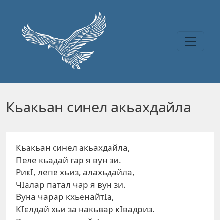
Перейти к основному содержанию
Кьакьан синел акьахдайла
Кьакьан синел акьахдайла,
Пеле кьадай гар я вун зи.
РикI, лепе хьиз, алахьдайла,
ЧIалар патал чар я вун зи.
Вуна чарар кхьенайтIа,
КIелдай хьи за накьвар кIвадриз.