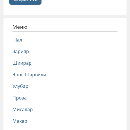
Меню
Чlал
Зарияр
Шиирар
Эпос Шарвили
Улубар
Проза
Мисалар
Махар