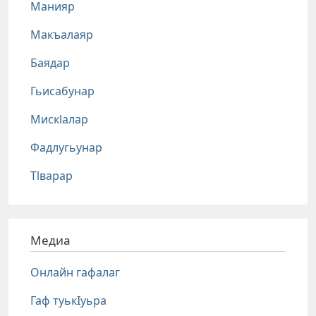
Манияр
Макъалаяр
Баядар
Гьисабунар
Мискlалар
Фадлугьунар
Тlварар
Медиа
Онлайн гафалаг
Гаф туькIуьра